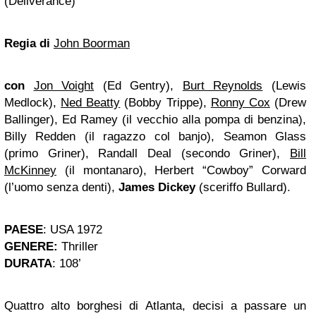
(Deliverance)
Regia di
John Boorman
con
Jon Voight
(Ed Gentry),
Burt Reynolds
(Lewis
Medlock),
Ned Beatty
(Bobby Trippe),
Ronny Cox
(Drew
Ballinger), Ed Ramey (il vecchio alla pompa di benzina),
Billy Redden (il ragazzo col banjo), Seamon Glass
(primo Griner), Randall Deal (secondo Griner),
Bill
McKinney
(il montanaro), Herbert “Cowboy” Corward
(l’uomo senza denti),
James Dickey
(sceriffo Bullard).
PAESE
: USA 1972
GENERE:
Thriller
DURATA
: 108’
Quattro alto borghesi di Atlanta, decisi a passare un