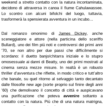
weekend a stretto contatto con la natura incontaminata,
decidono di attraversa in canoa il fiume Cahulawassee.
Lo scontro con alcuni bifolchi del luogo, tuttavia,
trasformerà la spensierata avventura in un incubo…
Dal romanzo omonimo di
James Dickey
, anche
sceneggiatore e attore (nella particina dello sceriffo
Bullard), uno dei film più noti e controversi dei primi anni
’70, se non altro per due passi che difficilmente si
scordano: il duetto banjo/chitarra iniziale e lo stupro
omosessuale ai danni di Beatty, uno dei primi mostrati al
cinema senza mezze misure. In realtà è un robusto
thriller d’avventura che riflette, in modo critico e tutt’altro
che banale, su quel ritorno al selvaggio tanto decantato
dalle filosofie new age (sorte proprio sul finire degli anni
’60) che demolivano il concetto di città e auspicavano
una purificazione che poteva
avvenire
soltanto a
contatto con la natura. Più che di una natura matrigna,