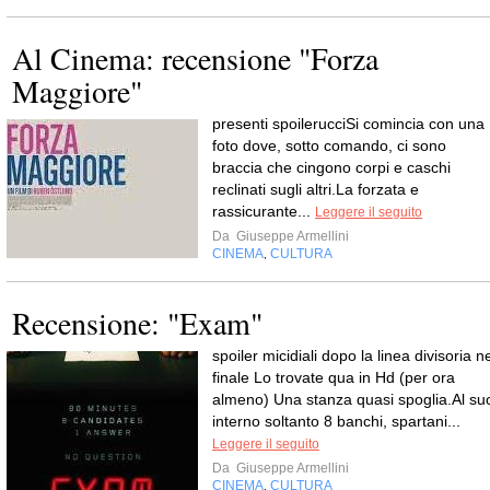
Al Cinema: recensione "Forza
Maggiore"
presenti spoilerucciSi comincia con una
foto dove, sotto comando, ci sono
braccia che cingono corpi e caschi
reclinati sugli altri.La forzata e
rassicurante...
Leggere il seguito
Da
Giuseppe Armellini
CINEMA
CULTURA
,
Recensione: "Exam"
spoiler micidiali dopo la linea divisoria n
finale Lo trovate qua in Hd (per ora
almeno) Una stanza quasi spoglia.Al su
interno soltanto 8 banchi, spartani...
Leggere il seguito
Da
Giuseppe Armellini
CINEMA
CULTURA
,