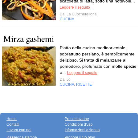
scatoletta di latta, sotto una notevole...
Leggere il seguito
Da
La Cuocherellona
CUCINA
Mirza gashemi
Piatto della cucina medioorientale,
soprattutto persiano, è semplicemente
delizioso. Si tratta di melanzane al
pomodoro, profumate con molte spezie
e...
Leggere il seguito
Da
Jo
CUCINA
RICETTE
,
Home
Presentazione
Contatti
Condizioni d'uso
Lavora con noi
Informazioni azienda
Rassegna stampa
Proponi il tuo blog