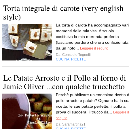
Torta integrale di carote (very english
style)
La torta di carote ha accompagnato vari
momenti della mia vita. A scuola
costituiva la mia merenda preferita
(lasciamo perdere che era confezionata
da un noto...
Leggere il seguito
Da
Consuelo Tognetti
CUCINA
RICETTE
,
Le Patate Arrosto e il Pollo al forno di
Jamie Oliver ...con qualche trucchetto
Perchè pubblicare un'ennesima ricetta d
pollo arrosto e patate? Ognuno ha la su
ricetta, le sue patate perfette, il pollo a
prova di suocera, il trucco da...
Leggere il
seguito
Da
Saramartina21
CUCINA
RICETTE