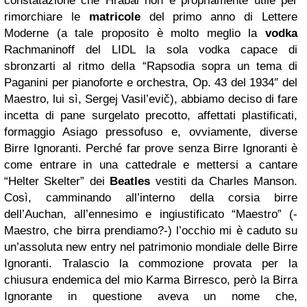
constatazione che Hrabal non è propriamente utile per
rimorchiare le
matricole
del primo anno di Lettere
Moderne (a tale proposito è molto meglio la
vodka
Rachmaninoff del LIDL la sola vodka capace di
sbronzarti al ritmo della “Rapsodia sopra un tema di
Paganini per pianoforte e orchestra, Op. 43 del 1934″ del
Maestro, lui sì, Sergej Vasil’evič), abbiamo deciso di fare
incetta di pane surgelato precotto, affettati plastificati,
formaggio Asiago pressofuso e, ovviamente, diverse
Birre Ignoranti. Perché far prove senza Birre Ignoranti è
come entrare in una cattedrale e mettersi a cantare
“Helter Skelter” dei
Beatles
vestiti da Charles Manson.
Così, camminando all’interno della corsia birre
dell’Auchan, all’ennesimo e ingiustificato “Maestro” (-
Maestro, che birra prendiamo?-) l’occhio mi è caduto su
un’assoluta new entry nel patrimonio mondiale delle Birre
Ignoranti. Tralascio la commozione provata per la
chiusura endemica del mio Karma Birresco, però la Birra
Ignorante in questione aveva un nome che,