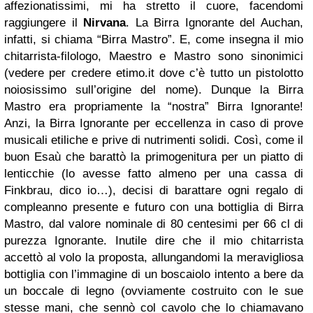
affezionatissimi, mi ha stretto il cuore, facendomi
raggiungere il
Nirvana
. La Birra Ignorante del Auchan,
infatti, si chiama “Birra Mastro”. E, come insegna il mio
chitarrista-filologo, Maestro e Mastro sono sinonimici
(vedere per credere etimo.it dove c’è tutto un pistolotto
noiosissimo sull’origine del nome). Dunque la Birra
Mastro era propriamente la “nostra” Birra Ignorante!
Anzi, la Birra Ignorante per eccellenza in caso di prove
musicali etiliche e prive di nutrimenti solidi. Così, come il
buon Esaù che barattò la primogenitura per un piatto di
lenticchie (lo avesse fatto almeno per una cassa di
Finkbrau, dico io…), decisi di barattare ogni regalo di
compleanno presente e futuro con una bottiglia di Birra
Mastro, dal valore nominale di 80 centesimi per 66 cl di
purezza Ignorante. Inutile dire che il mio chitarrista
accettò al volo la proposta, allungandomi la meravigliosa
bottiglia con l’immagine di un boscaiolo intento a bere da
un boccale di legno (ovviamente costruito con le sue
stesse mani, che sennò col cavolo che lo chiamavano