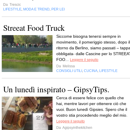
Da
Trescic
LIFESTYLE
MODA E TREND
PER LEI
,
,
Streeat Food Truck
Siccome bisogna tenersi sempre in
movimento, il pomeriggio stesso, dopo il
ritorno da Berlino, siamo passati – tapp
obbligata- dalle Cascine per lo STREEA
FOO...
Leggere il seguito
Da
Melissa
CONSIGLI UTILI
CUCINA
LIFESTYLE
,
,
Un lunedì inspirato – GipsyTips.
Cerca di essere felice con quello che
hai, mentre lavori per ottenere ciò che
vuoi. Buon lunedì Gipsies. Spero che il
vostro stia procedendo meglio del mio.
Leggere il seguito
Da
Agipsyinthekitchen