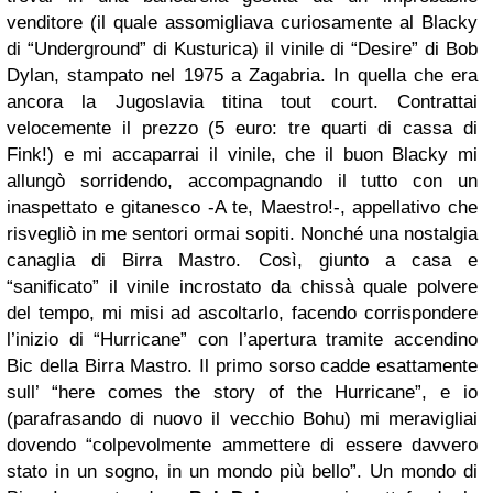
venditore (il quale assomigliava curiosamente al Blacky
di “Underground” di Kusturica) il vinile di “Desire” di Bob
Dylan, stampato nel 1975 a Zagabria. In quella che era
ancora la Jugoslavia titina tout court. Contrattai
velocemente il prezzo (5 euro: tre quarti di cassa di
Fink!) e mi accaparrai il vinile, che il buon Blacky mi
allungò sorridendo, accompagnando il tutto con un
inaspettato e gitanesco -A te, Maestro!-, appellativo che
risvegliò in me sentori ormai sopiti. Nonché una nostalgia
canaglia di Birra Mastro. Così, giunto a casa e
“sanificato” il vinile incrostato da chissà quale polvere
del tempo, mi misi ad ascoltarlo, facendo corrispondere
l’inizio di “Hurricane” con l’apertura tramite accendino
Bic della Birra Mastro. Il primo sorso cadde esattamente
sull’ “here comes the story of the Hurricane”, e io
(parafrasando di nuovo il vecchio Bohu) mi meravigliai
dovendo “colpevolmente ammettere di essere davvero
stato in un sogno, in un mondo più bello”. Un mondo di