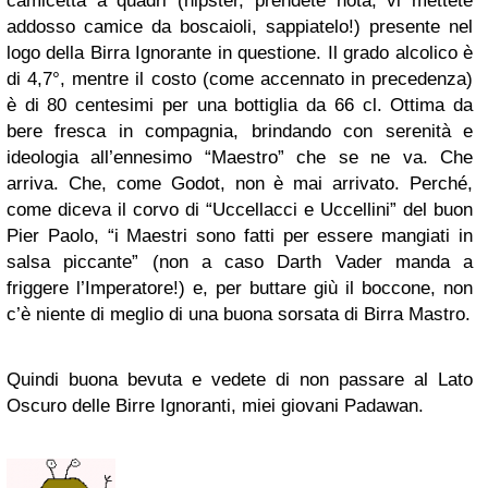
camicetta a quadri (hipster, prendete nota, vi mettete
addosso camice da boscaioli, sappiatelo!) presente nel
logo della Birra Ignorante in questione. Il grado alcolico è
di 4,7°, mentre il costo (come accennato in precedenza)
è di 80 centesimi per una bottiglia da 66 cl. Ottima da
bere fresca in compagnia, brindando con serenità e
ideologia all’ennesimo “Maestro” che se ne va. Che
arriva. Che, come Godot, non è mai arrivato. Perché,
come diceva il corvo di “Uccellacci e Uccellini” del buon
Pier Paolo, “i Maestri sono fatti per essere mangiati in
salsa piccante” (non a caso Darth Vader manda a
friggere l’Imperatore!) e, per buttare giù il boccone, non
c’è niente di meglio di una buona sorsata di Birra Mastro.
Quindi buona bevuta e vedete di non passare al Lato
Oscuro delle Birre Ignoranti, miei giovani Padawan.