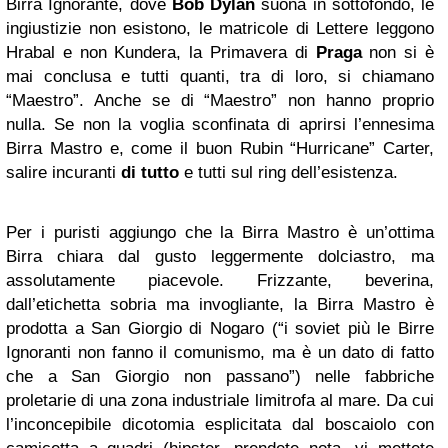
Birra Ignorante, dove
Bob Dylan
suona in sottofondo, le
ingiustizie non esistono, le matricole di Lettere leggono
Hrabal e non Kundera, la Primavera di
Praga
non si è
mai conclusa e tutti quanti, tra di loro, si chiamano
“Maestro”. Anche se di “Maestro” non hanno proprio
nulla. Se non la voglia sconfinata di aprirsi l’ennesima
Birra Mastro e, come il buon Rubin “Hurricane” Carter,
salire incuranti
di tutto
e tutti sul ring dell’esistenza.
Per i puristi aggiungo che la Birra Mastro è un’ottima
Birra chiara dal gusto leggermente dolciastro, ma
assolutamente piacevole. Frizzante, beverina,
dall’etichetta sobria ma invogliante, la Birra Mastro è
prodotta a San Giorgio di Nogaro (“i soviet più le Birre
Ignoranti non fanno il comunismo, ma è un dato di fatto
che a San Giorgio non passano”) nelle fabbriche
proletarie di una zona industriale limitrofa al mare. Da cui
l’inconcepibile dicotomia esplicitata dal boscaiolo con