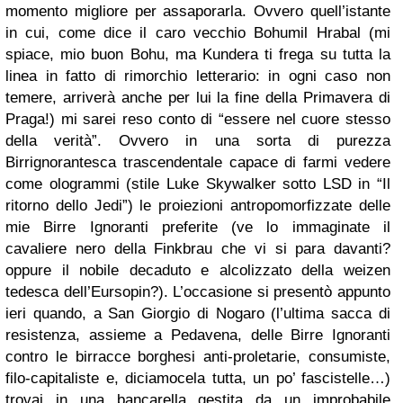
momento migliore per assaporarla. Ovvero quell’istante
in cui, come dice il caro vecchio Bohumil Hrabal (mi
spiace, mio buon Bohu, ma Kundera ti frega su tutta la
linea in fatto di rimorchio letterario: in ogni caso non
temere, arriverà anche per lui la fine della Primavera di
Praga!) mi sarei reso conto di “essere nel cuore stesso
della verità”. Ovvero in una sorta di purezza
Birrignorantesca trascendentale capace di farmi vedere
come ologrammi (stile Luke Skywalker sotto LSD in “Il
ritorno dello Jedi”) le proiezioni antropomorfizzate delle
mie Birre Ignoranti preferite (ve lo immaginate il
cavaliere nero della Finkbrau che vi si para davanti?
oppure il nobile decaduto e alcolizzato della weizen
tedesca dell’Eursopin?). L’occasione si presentò appunto
ieri quando, a San Giorgio di Nogaro (l’ultima sacca di
resistenza, assieme a Pedavena, delle Birre Ignoranti
contro le birracce borghesi anti-proletarie, consumiste,
filo-capitaliste e, diciamocela tutta, un po’ fascistelle…)
trovai in una bancarella gestita da un improbabile