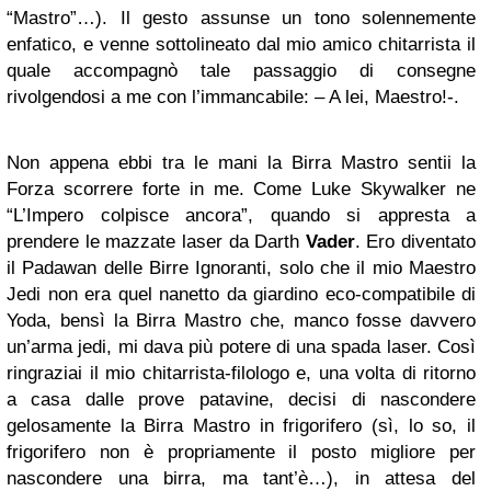
“Mastro”…). Il gesto assunse un tono solennemente
enfatico, e venne sottolineato dal mio amico chitarrista il
quale accompagnò tale passaggio di consegne
rivolgendosi a me con l’immancabile: – A lei, Maestro!-.
Non appena ebbi tra le mani la Birra Mastro sentii la
Forza scorrere forte in me. Come Luke Skywalker ne
“L’Impero colpisce ancora”, quando si appresta a
prendere le mazzate laser da Darth
Vader
. Ero diventato
il Padawan delle Birre Ignoranti, solo che il mio Maestro
Jedi non era quel nanetto da giardino eco-compatibile di
Yoda, bensì la Birra Mastro che, manco fosse davvero
un’arma jedi, mi dava più potere di una spada laser. Così
ringraziai il mio chitarrista-filologo e, una volta di ritorno
a casa dalle prove patavine, decisi di nascondere
gelosamente la Birra Mastro in frigorifero (sì, lo so, il
frigorifero non è propriamente il posto migliore per
nascondere una birra, ma tant’è…), in attesa del