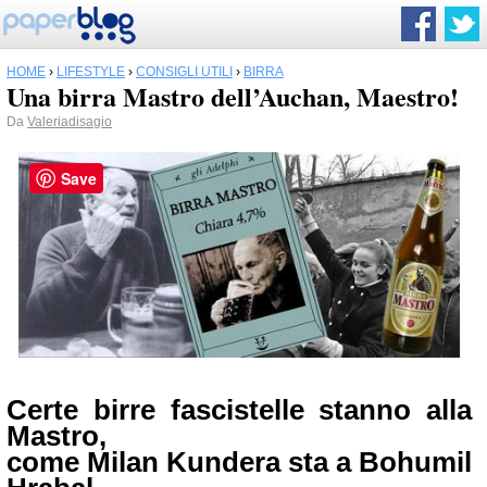
HOME
›
LIFESTYLE
›
CONSIGLI UTILI
›
BIRRA
Una birra Mastro dell’Auchan, Maestro!
Da
Valeriadisagio
Save
Certe birre fascistelle stanno alla
Mastro,
come Milan Kundera sta a Bohumil