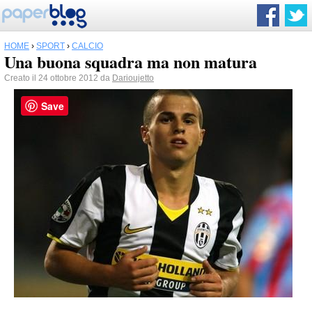
HOME
›
SPORT
›
CALCIO
Una buona squadra ma non matura
Creato il 24 ottobre 2012 da
Darioujetto
Save