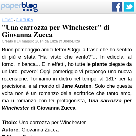
HOME
›
CULTURA
"Una carrozza per Winchester" di
Giovanna Zucca
Creato il 14 maggio 2014 da
Eliza
@BiblioEliza
Buon pomeriggio amici lettori!Oggi la frase che ho sentito
di più è stata "Hai visto che vento?"... In edicola, al
forno, in banca... E in effetti, ho tutte le
piante
piegate da
un lato, povere! Oggi pomeriggio vi propongo una nuova
recensione. Torniamo in dietro nel tempo, al 1817 per la
precisione, e al mondo di
Jane Austen
. Solo che questa
volta non è un romanzo della scrittrice che tanto amo,
ma u romanzo con lei protagonista,
Una carrozza per
Winchester
di Giovanna Zucca
.
Titolo:
Una carrozza per Winchester
Autore:
Giovanna Zucca