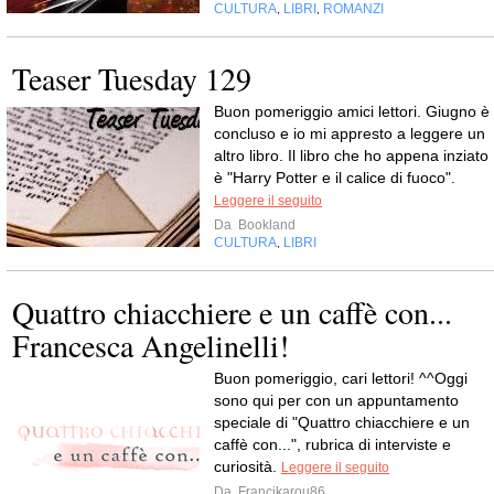
CULTURA
LIBRI
ROMANZI
,
,
Teaser Tuesday 129
Buon pomeriggio amici lettori. Giugno è
concluso e io mi appresto a leggere un
altro libro. Il libro che ho appena inziato
è "Harry Potter e il calice di fuoco".
Leggere il seguito
Da
Bookland
CULTURA
LIBRI
,
Quattro chiacchiere e un caffè con...
Francesca Angelinelli!
Buon pomeriggio, cari lettori! ^^Oggi
sono qui per con un appuntamento
speciale di "Quattro chiacchiere e un
caffè con...", rubrica di interviste e
curiosità.
Leggere il seguito
Da
Francikarou86