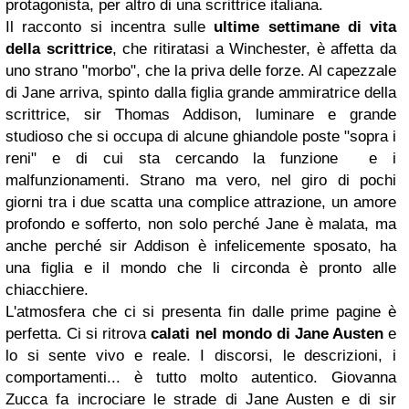
protagonista, per altro di una scrittrice italiana.
Il racconto si incentra sulle
ultime settimane di vita
della scrittrice
, che ritiratasi a Winchester, è affetta da
uno strano "morbo", che la priva delle forze. Al capezzale
di Jane arriva, spinto dalla figlia grande ammiratrice della
scrittrice, sir Thomas Addison, luminare e grande
studioso che si occupa di alcune ghiandole poste "sopra i
reni" e di cui sta cercando la funzione e i
malfunzionamenti. Strano ma vero, nel giro di pochi
giorni tra i due scatta una complice attrazione, un amore
profondo e sofferto, non solo perché Jane è malata, ma
anche perché sir Addison è infelicemente sposato, ha
una figlia e il mondo che li circonda è pronto alle
chiacchiere.
L'atmosfera che ci si presenta fin dalle prime pagine è
perfetta. Ci si ritrova
calati nel mondo di Jane Austen
e
lo si sente vivo e reale. I discorsi, le descrizioni, i
comportamenti... è tutto molto autentico. Giovanna
Zucca fa incrociare le strade di Jane Austen e di sir