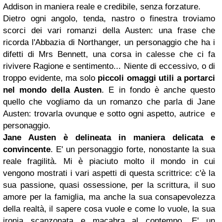
Addison in maniera reale e credibile, senza forzature.
Dietro ogni angolo, tenda, nastro o finestra troviamo
scorci dei vari romanzi della Austen: una frase che
ricorda l'Abbazia di Northanger, un personaggio che ha i
difetti di Mrs Bennett, una corsa in calesse che ci fa
rivivere Ragione e sentimento... Niente di eccessivo, o di
troppo evidente, ma solo
piccoli omaggi utili a portarci
nel mondo della Austen
. E in fondo è anche questo
quello che vogliamo da un romanzo che parla di Jane
Austen: trovarla ovunque e sotto ogni aspetto, autrice e
personaggio.
Jane Austen è delineata in maniera delicata e
convincente
. E' un personaggio forte, nonostante la sua
reale fragilità. Mi è piaciuto molto il mondo in cui
vengono mostrati i vari aspetti di questa scrittrice: c'è la
sua passione, quasi ossessione, per la scrittura, il suo
amore per la famiglia, ma anche la sua consapevolezza
della realtà, il sapere cosa vuole e come lo vuole, la sua
ironia scanzonata e macabra al contempo. E' un