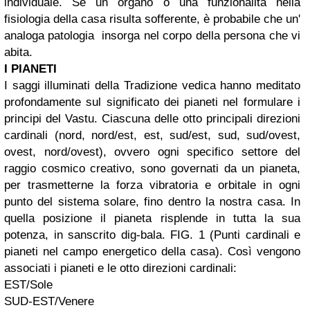
individuale. Se un organo o una funzionalità nella
fisiologia della casa risulta sofferente, è probabile che un'
analoga patologia insorga nel corpo della persona che vi
abita.
I PIANETI
I saggi illuminati della Tradizione vedica hanno meditato
profondamente sul significato dei pianeti nel formulare i
principi del Vastu. Ciascuna delle otto principali direzioni
cardinali (nord, nord/est, est, sud/est, sud, sud/ovest,
ovest, nord/ovest), ovvero ogni specifico settore del
raggio cosmico creativo, sono governati da un pianeta,
per trasmetterne la forza vibratoria e orbitale in ogni
punto del sistema solare, fino dentro la nostra casa. In
quella posizione il pianeta risplende in tutta la sua
potenza, in sanscrito dig-bala. FIG. 1 (Punti cardinali e
pianeti nel campo energetico della casa). Così vengono
associati i pianeti e le otto direzioni cardinali:
EST/Sole
SUD-EST/Venere