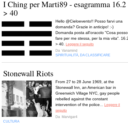
I Ching per Marti89 - esagramma 16.2
> 40
Hello @Cieloevento!! Posso farvi una
domanda? Grazie in anticipo! :-)
Domanda posta all'oracolo "Cosa posso
fare per me stessa, per la mia vita". 16.
> 40.
Leggere il seguito
Da
Vanamind
SPIRITUALITÀ
DA CLASSIFICARE
,
Stonewall Riots
From 27 to 28 June 1969, at the
Stonewall Inn, an American bar in
Greenwich Village NYC, gay people
rebelled against the constant
intervention of the police...
Leggere il
seguito
Da
Marvigar4
CULTURA