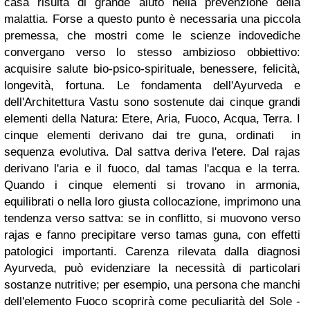
casa risulta di grande aiuto nella prevenzione della
malattia. Forse a questo punto è necessaria una piccola
premessa, che mostri come le scienze indovediche
convergano verso lo stesso ambizioso obbiettivo:
acquisire salute bio-psico-spirituale, benessere, felicità,
longevità, fortuna. Le fondamenta dell'Ayurveda e
dell'Architettura Vastu sono sostenute dai cinque grandi
elementi della Natura: Etere, Aria, Fuoco, Acqua, Terra. I
cinque elementi derivano dai tre guna, ordinati in
sequenza evolutiva. Dal sattva deriva l'etere. Dal rajas
derivano l'aria e il fuoco, dal tamas l'acqua e la terra.
Quando i cinque elementi si trovano in armonia,
equilibrati o nella loro giusta collocazione, imprimono una
tendenza verso sattva: se in conflitto, si muovono verso
rajas e fanno precipitare verso tamas guna, con effetti
patologici importanti. Carenza rilevata dalla diagnosi
Ayurveda, può evidenziare la necessità di particolari
sostanze nutritive; per esempio, una persona che manchi
dell'elemento Fuoco scoprirà come peculiarità del Sole -