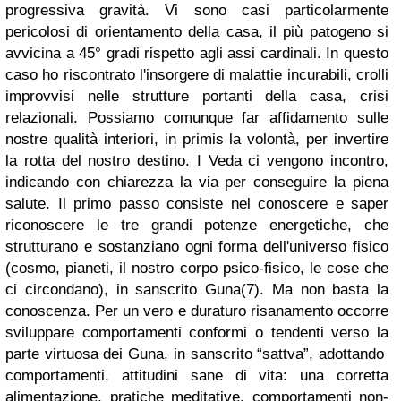
progressiva gravità. Vi sono casi particolarmente
pericolosi di orientamento della casa, il più patogeno si
avvicina a 45° gradi rispetto agli assi cardinali. In questo
caso ho riscontrato l'insorgere di malattie incurabili, crolli
improvvisi nelle strutture portanti della casa, crisi
relazionali. Possiamo comunque far affidamento sulle
nostre qualità interiori, in primis la volontà, per invertire
la rotta del nostro destino. I Veda ci vengono incontro,
indicando con chiarezza la via per conseguire la piena
salute. Il primo passo consiste nel conoscere e saper
riconoscere le tre grandi potenze energetiche, che
strutturano e sostanziano ogni forma dell'universo fisico
(cosmo, pianeti, il nostro corpo psico-fisico, le cose che
ci circondano), in sanscrito Guna(7). Ma non basta la
conoscenza. Per un vero e duraturo risanamento occorre
sviluppare comportamenti conformi o tendenti verso la
parte virtuosa dei Guna, in sanscrito “sattva”, adottando
comportamenti, attitudini sane di vita: una corretta
alimentazione, pratiche meditative, comportamenti non-