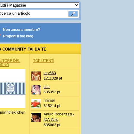
Non ancora membro?
Proponi il tuo blog
A COMMUNITY FAI DA TE
AUTORE DEL
TOP UTENTI
ORNO
lory663
1211328 pt
cria
635352 pt
rimmel
615214 pt
psyinthekitchen
Arturo Robertazzi -
@ArtNite
585062 pt