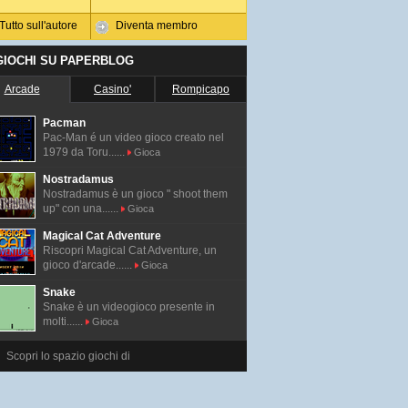
Tutto sull'autore
Diventa membro
 GIOCHI SU PAPERBLOG
Arcade
Casino'
Rompicapo
Pacman
Pac-Man é un video gioco creato nel
1979 da Toru......
Gioca
Nostradamus
Nostradamus è un gioco " shoot them
up" con una......
Gioca
Magical Cat Adventure
Riscopri Magical Cat Adventure, un
gioco d'arcade......
Gioca
Snake
Snake è un videogioco presente in
molti......
Gioca
Scopri lo spazio giochi di