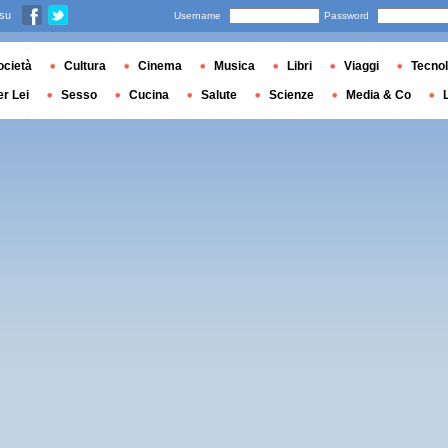
 su
Username
Password
ocietà
Cultura
Cinema
Musica
Libri
Viaggi
Tecnol
er Lei
Sesso
Cucina
Salute
Scienze
Media & Co