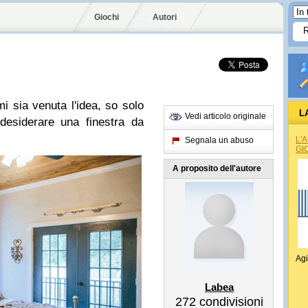
Giochi
Autori
 sia venuta l'idea, so solo
L
Vedi articolo originale
desiderare una finestra da
L'
Segnala un abuso
GI
A proposito dell'autore
Agi
Labea
272
condivisioni