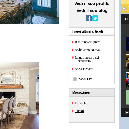
Vedi il suo profilo
Vedi il suo blog
I
I suoi ultimi articoli
Il fascino del pizzo
Sedie come nuove...
La nuova casa del
"servomuto"
Sono tornata!
Vedi tutti
Magazines
Fai da te
Talenti