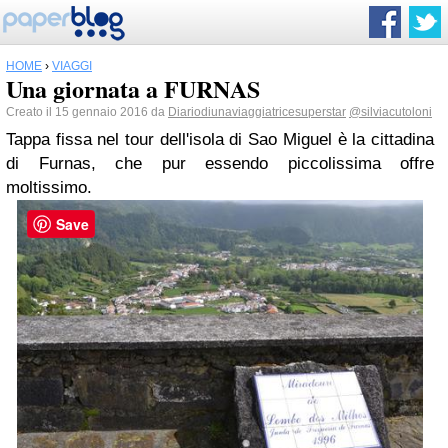
HOME
›
VIAGGI
Una giornata a FURNAS
Creato il 15 gennaio 2016 da
Diariodiunaviaggiatricesuperstar
@silviacutoloni
Tappa fissa nel tour dell'isola di Sao Miguel è la cittadina
di Furnas, che pur essendo piccolissima offre
moltissimo.
Save