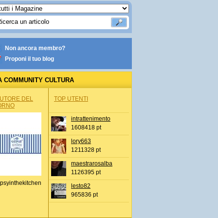
Non ancora membro?
Proponi il tuo blog
A COMMUNITY CULTURA
AUTORE DEL
TOP UTENTI
ORNO
intrattenimento
1608418 pt
lory663
1211328 pt
maestrarosalba
1126395 pt
psyinthekitchen
lesto82
965836 pt