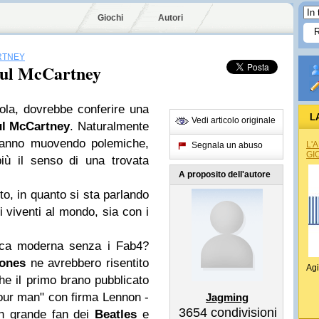
Giochi
Autori
RTNEY
aul McCartney
ola, dovrebbe conferire una
L
Vedi articolo originale
l McCartney
. Naturalmente
stanno muovendo polemiche,
L'
Segnala un abuso
GI
iù il senso di una trovata
A proposito dell'autore
to, in quanto si sta parlando
i viventi al mondo, sia con i
ica moderna senza i Fab4?
tones
ne avrebbero risentito
Agi
he il primo brano pubblicato
our man" con firma Lennon -
Jagming
3654
condivisioni
un grande fan dei
Beatles
e