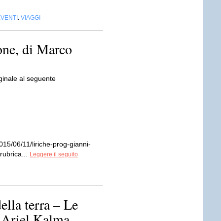
EVENTI
VIAGGI
,
one, di Marco
iginale al seguente
t/2015/06/11/liriche-prog-gianni-
rubrica...
Leggere il seguito
ella terra – Le
 Ariel Kalma