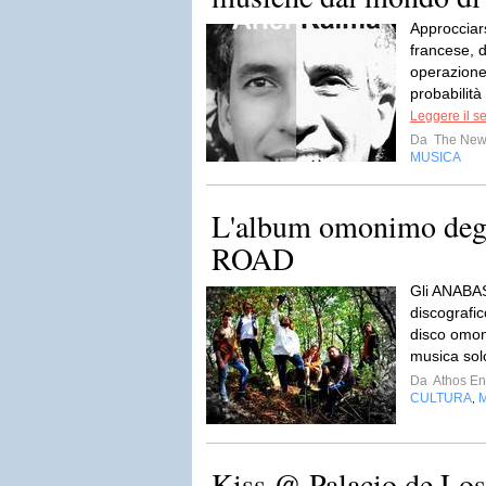
Approcciars
francese, d
operazione
probabilità
Leggere il s
Da
The New
MUSICA
L'album omonimo de
ROAD
Gli ANABAS
discografic
disco omon
musica sol
Da
Athos Enr
CULTURA
,
Kiss @ Palacio de Lo