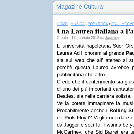
Magazine Cultura
HOME
›
MUSICA
›
POP / ROCK
›
PAUL MCCA
Una Laurea italiana a P
Creato il 17 gennaio 2012 da
Jagming
L' università napoletana Suor Ors
Laurea Ad Honorem al grande
Pau
sia sul web che all' ateneo si 
perchè questa Laurea avrebbe p
pubblicitaria che altro.
Credo che il conferimento sia gius
di uno dei più importanti cantautor
Beatles, sia nella carriera solista.
Ve la potete immaginare la mus
Probabilmente anche i
Rolling S
e i
Pink
Floyd? Voglio ricordare c
da Jagger e soci fu "I wanna be y
McCartney, che Sid Barret era 