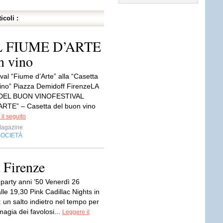
icoli :
L FIUME D’ARTE
n vino
ival “Fiume d’Arte” alla “Casetta
ino” Piazza Demidoff FirenzeLA
DEL BUON VINOFESTIVAL
RTE” – Casetta del buon vino
il seguito
Magazine
SOCIETÀ
 Firenze
 party anni ’50 Venerdì 26
le 19,30 Pink Cadillac Nights in
 un salto indietro nel tempo per
 magia dei favolosi...
Leggere il