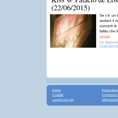
(22/06/2015)
Se c'e' un 
andare il m
concerti di
fallito che
seguito
Da
Babemm
CONCERTI E
Home
Presentazi
Contatti
Condizioni
Lavora con noi
Informazio