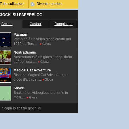
Tutto sull'autore
Diventa membro
 GIOCHI SU PAPERBLOG
Arcade
Casino'
Rompicapo
Pacman
Pac-Man é un video gioco creato nel
1979 da Toru......
Gioca
Nostradamus
Nostradamus è un gioco " shoot them
up" con una......
Gioca
Magical Cat Adventure
Riscopri Magical Cat Adventure, un
gioco d'arcade......
Gioca
Snake
Snake è un videogioco presente in
molti......
Gioca
Scopri lo spazio giochi di