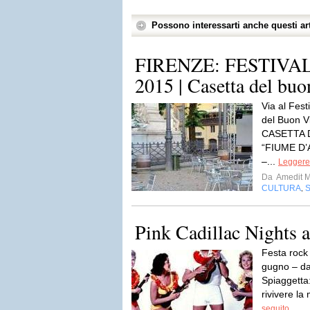
Possono interessarti anche questi art
FIRENZE: FESTIVA
2015 | Casetta del buo
Via al Fest
del Buon V
CASETTA 
“FIUME D’A
–...
Leggere 
Da
Amedit 
CULTURA
,
Pink Cadillac Nights a
Festa rock
gugno – dal
Spiaggetta:
rivivere la
seguito