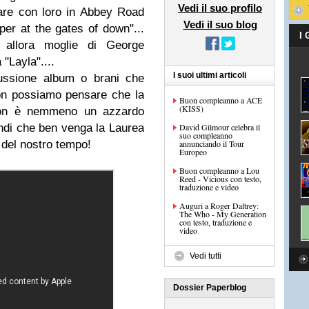
Vedi il suo profilo
nare con loro in Abbey Road
Vedi il suo blog
iper at the gates of down"...
I
' allora moglie di George
"Layla"....
I suoi ultimi articoli
cussione album o brani che
Non possiamo pensare che la
Buon compleanno a ACE
(KISS)
 non è nemmeno un azzardo
ndi che ben venga la Laurea
David Gilmour celebra il
suo compleanno
 del nostro tempo!
annunciando il Tour
Europeo
Buon compleanno a Lou
Reed - Vicious con testo,
traduzione e video
Auguri a Roger Daltrey:
The Who - My Generation
con testo, traduzione e
video
Vedi tutti
Dossier Paperblog