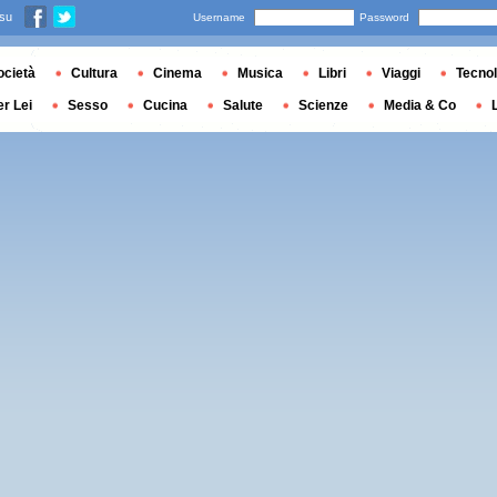
 su
Username
Password
ocietà
Cultura
Cinema
Musica
Libri
Viaggi
Tecnol
er Lei
Sesso
Cucina
Salute
Scienze
Media & Co