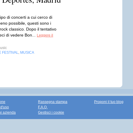
tipo di concerti a cui cerco di
eno possibile, questi sono i
 rock classico. Dopo il tentativo
 feci di vedere Bon...
Leggere il
usic
 FESTIVAL
MUSICA
,
one
Rassegna stampa
Proponi il tuo blog
 d'uso
F.A.Q.
ni azienda
Gestisci i cookie