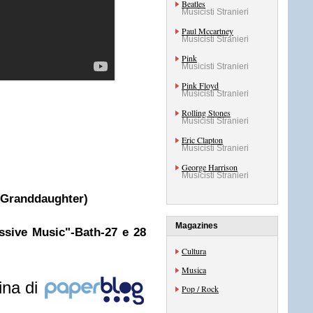
Beatles
Musicisti Stranieri
Paul Mccartney
Musicisti Stranieri
Pink
Musicisti Stranieri
Pink Floyd
Musicisti Stranieri
Rolling Stones
Musicisti Stranieri
Eric Clapton
Musicisti Stranieri
George Harrison
Musicisti Stranieri
Granddaughter)
Magazines
ssive Music"-Bath-27 e 28
Cultura
Musica
ina di
Pop / Rock