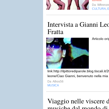
Da
Wfirenze
CULTURA
,
Intervista a Gianni Le
Fratta
Articolo or
link:http://ilpittorediparole.blog.tiscali.i
leone/Ciao Gianni, benvenuto nella mia 
Da
Athos56
MUSICA
Viaggio nelle viscere d
musiche dal mondo di