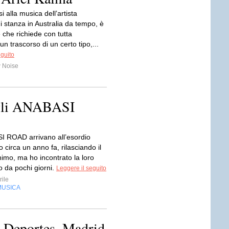
i alla musica dell’artista
i stanza in Australia da tempo, è
 che richiede con tutta
 un trascorso di un certo tipo,...
eguito
 Noise
gli ANABASI
I ROAD arrivano all’esordio
o circa un anno fa, rilasciando il
imo, ma ho incontrato la loro
o da pochi giorni.
Leggere il seguito
ile
MUSICA
s Deportes, Madrid