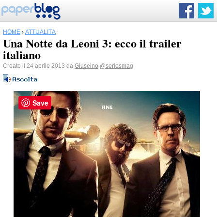
HOME
›
ATTUALITÀ
Una Notte da Leoni 3: ecco il trailer
italiano
Creato il 24 aprile 2013 da
Giuseino
@seriesmag
Save