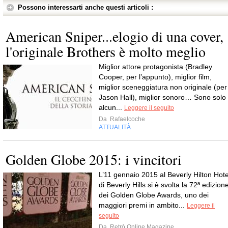
Possono interessarti anche questi articoli :
American Sniper...elogio di una cover,
l'originale Brothers è molto meglio
Miglior attore protagonista (Bradley
Cooper, per l’appunto), miglior film,
miglior sceneggiatura non originale (per
Jason Hall), miglior sonoro… Sono solo
alcun...
Leggere il seguito
Da
Rafaelcoche
ATTUALITÀ
Golden Globe 2015: i vincitori
L’11 gennaio 2015 al Beverly Hilton Hote
di Beverly Hills si è svolta la 72ª edizion
dei Golden Globe Awards, uno dei
maggiori premi in ambito...
Leggere il
seguito
Da
Retrò Online Magazine