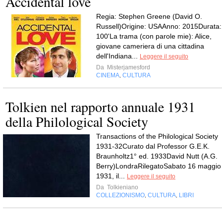
Accidental love
Regia: Stephen Greene (David O.
Russell)Origine: USAAnno: 2015Durata:
100'La trama (con parole mie): Alice,
giovane cameriera di una cittadina
dell'Indiana...
Leggere il seguito
Da
Misterjamesford
CINEMA
CULTURA
,
Tolkien nel rapporto annuale 1931
della Philological Society
Transactions of the Philological Society
1931-32Curato dal Professor G.E.K.
Braunholtz1° ed. 1933David Nutt (A.G.
Berry)LondraRilegatoSabato 16 maggio
1931, il...
Leggere il seguito
Da
Tolkieniano
COLLEZIONISMO
CULTURA
LIBRI
,
,