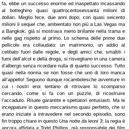
fa, ebbe un successo enorme ed inaspettato incassando
al botteghino quasi quattrocentosessanta milioni di
dollari. Meglio fece, due anni dopo, con quasi seicento
milioni il sequel che, ambientato non più a Las Vegas ma
a Bangkok, già si mostrava meno brillante nella trama e
nelle gag rispetto al primo. Lo schema delle prime due
pellicole era collaudato: un matrimonio, un addio al
celibato fuori dalle regole, e degli amici che, smaltiti i
fumi dell’alcol e della droga, si risvegliano in una camera
d’albergo senza ricordare nulla di quanto successo. Tutto
quasi nella norma se non fosse che uno di loro manca
all’appello! Seguono dunque rocambolesche avventure in
cui i nostri eroi tentano di ritrovare lo scomparso
cercando, come si fa con un puzzle, di ricostruire
l’accaduto. Risate garantite e spettatori entusiasti. Ma le
inceppature in questo meccanismo quasi perfetto, che si
erano iniziate a intravedere nel secondo episodio, sono
fin troppo chiare in questo
Una notte da leoni 3
; la regia è
ancora affidata a Todd Phillips, già responsabile dei film