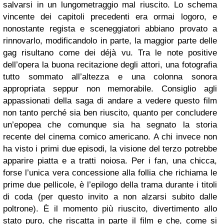
salvarsi in un lungometraggio mal riuscito. Lo schema
vincente dei capitoli precedenti era ormai logoro, e
nonostante regista e sceneggiatori abbiano provato a
rinnovarlo, modificandolo in parte, la maggior parte delle
gag risultano come dei déjà vu. Tra le note positive
dell’opera la buona recitazione degli attori, una fotografia
tutto sommato all’altezza e una colonna sonora
appropriata seppur non memorabile. Consiglio agli
appassionati della saga di andare a vedere questo film
non tanto perché sia ben riuscito, quanto per concludere
un’epopea che comunque sia ha segnato la storia
recente del cinema comico americano. A chi invece non
ha visto i primi due episodi, la visione del terzo potrebbe
apparire piatta e a tratti noiosa. Per i fan, una chicca,
forse l’unica vera concessione alla follia che richiama le
prime due pellicole, è l’epilogo della trama durante i titoli
di coda (per questo invito a non alzarsi subito dalle
poltrone). È il momento più riuscito, divertimento allo
stato puro, che riscatta in parte il film e che, come si