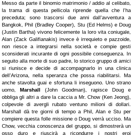
Messo da parte il binomio matrimonio / addio al celibato,
la trama di questa pellicola riprende quella che l’ha
preceduta; sono trascorsi due anni dall’avventura a
Bangkok, Phil (Bradley Cooper), Stu (Ed Helms) e Doug
(Justin Bartha) vivono felicemente la loro vita coniugale,
Alan (Zack Galifianakis) invece è irrequieto e pazzoide,
non riesce a integrarsi nella società e compie gesti
sconsiderati incurante di ogni possibile conseguenza. In
seguito alla morte di suo padre, lo storico gruppo di amici
si riunisce e decide di accompagnarlo in una clinica
dell’Arizona, nella speranza che possa riabilitarsi. Ma
anche stavolta guai e sfortuna li inseguono. Uno strano
uomo,
Marshall
(John Goodman), rapisce Doug e
obbliga gli altri a dare la caccia a Mr. Chow (Ken Jeong),
colpevole di avergli rubato ventuno milioni di dollari.
Marshall dà tre giorni di tempo a Phil, Alan e Stu per
compiere questa folle missione o Doug verrà ucciso. Ma
Chow, vecchia conoscenza del gruppo, si dimostrerà un
osso duro e riuscirà a ricondurre i nostri eroi