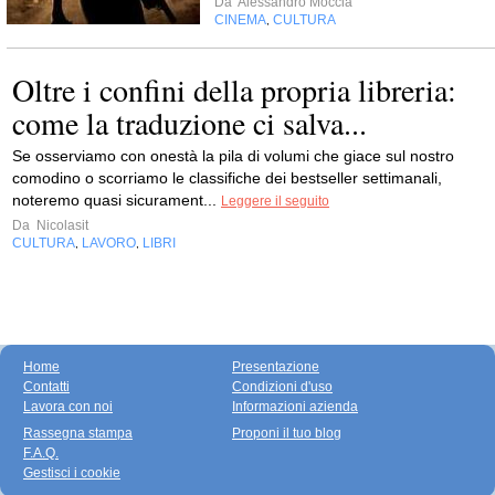
Da
Alessandro Moccia
CINEMA
CULTURA
,
Oltre i confini della propria libreria:
come la traduzione ci salva...
Se osserviamo con onestà la pila di volumi che giace sul nostro
comodino o scorriamo le classifiche dei bestseller settimanali,
noteremo quasi sicurament...
Leggere il seguito
Da
Nicolasit
CULTURA
LAVORO
LIBRI
,
,
Home
Presentazione
Contatti
Condizioni d'uso
Lavora con noi
Informazioni azienda
Rassegna stampa
Proponi il tuo blog
F.A.Q.
Gestisci i cookie