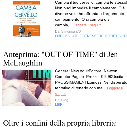
Cambia il tuo cervello, cambia te stesso
Non puoi impedire il cambiamento. Già
diverse volte ho affrontato l'argomento
cambiamento. O si cambia o si
cambia,...
Leggere il seguito
Da
Simonsun70
LIBRI
SALUTE E BENESSERE
SPIRITUALIT
,
,
Anteprima: "OUT OF TIME" di Jen
McLaughlin
Genere: New AdultEditore: Newton
ComptonPagine: Prezzo: € 9,90Uscita:
PROSSIMAMENTESinossi:Nel disperat
tentativo di tenerlo con me...
Leggere il
seguito
Da
Blog
LIBRI
Oltre i confini della propria libreria: