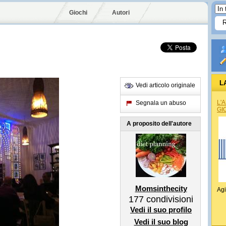
Giochi
Autori
L
Vedi articolo originale
L'
Segnala un abuso
GI
A proposito dell'autore
Momsinthecity
Agi
177
condivisioni
Vedi il suo profilo
Vedi il suo blog