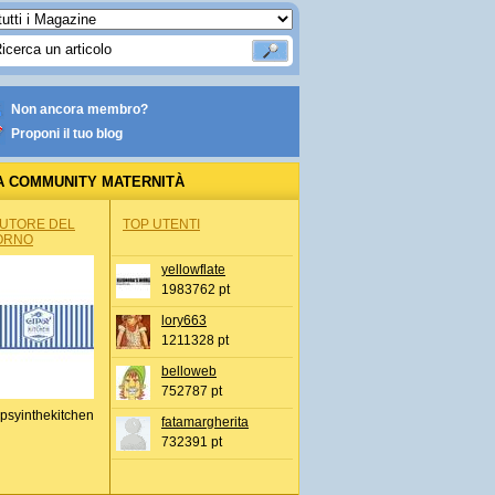
Non ancora membro?
Proponi il tuo blog
A COMMUNITY MATERNITÀ
AUTORE DEL
TOP UTENTI
ORNO
yellowflate
1983762 pt
lory663
1211328 pt
belloweb
752787 pt
psyinthekitchen
fatamargherita
732391 pt