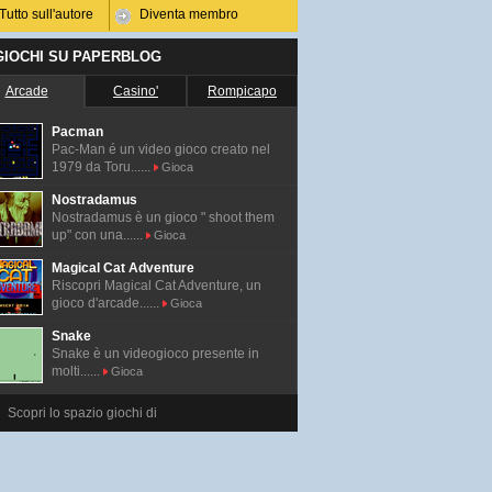
Tutto sull'autore
Diventa membro
 GIOCHI SU PAPERBLOG
Arcade
Casino'
Rompicapo
Pacman
Pac-Man é un video gioco creato nel
1979 da Toru......
Gioca
Nostradamus
Nostradamus è un gioco " shoot them
up" con una......
Gioca
Magical Cat Adventure
Riscopri Magical Cat Adventure, un
gioco d'arcade......
Gioca
Snake
Snake è un videogioco presente in
molti......
Gioca
Scopri lo spazio giochi di