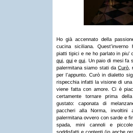
Ho già accennato della passion
cucina siciliana. Quest’inverno
piatti tipici e ne ho parlato in pi
qui
,
qui
e
qui
. Un paio di mesi fa
palermitana siamo stati da
Curò,
r
per l’appunto. Curò in dialetto si
rispecchia infatti la visione di u
viene fatta con amore. Ci è piac
certamente tornare prima della
gustato: caponata di melanzane
paccheri alla Norma, involtini al
palermitana ovvero con sarde e fin
spada, mini cannoli e piccole
soddisfatti e contenti (io anche o