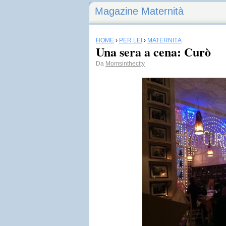
Magazine Maternità
HOME
›
PER LEI
›
MATERNITÀ
Una sera a cena: Curò
Da
Momsinthecity