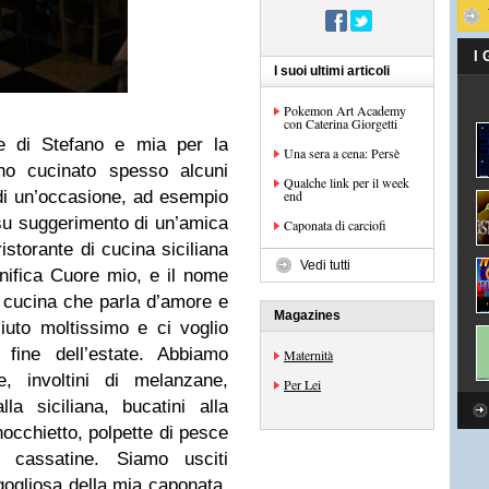
I
I suoi ultimi articoli
Pokemon Art Academy
con Caterina Giorgetti
e di Stefano e mia per la
Una sera a cena: Persè
 ho cucinato spesso alcuni
Qualche link per il week
u’ di un’occasione, ad esempio
end
 su suggerimento di un’amica
Caponata di carciofi
istorante di cucina siciliana
Vedi tutti
gnifica Cuore mio, e il nome
na cucina che parla d’amore e
Magazines
iuto moltissimo e ci voglio
 fine dell’estate. Abbiamo
Maternità
, involtini di melanzane,
Per Lei
la siciliana, bucatini alla
occhietto, polpette di pesce
 cassatine. Siamo usciti
rgogliosa della mia caponata,