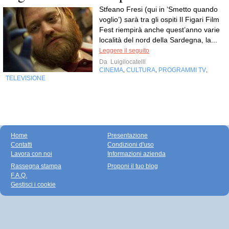
Stfeano Fresi (qui in ‘Smetto quando
voglio’) sarà tra gli ospiti Il Figari Film
Fest riempirà anche quest’anno varie
località del nord della Sardegna, la...
Leggere il seguito
Da
Luigilocatelli
CINEMA
CULTURA
PROGRAMMI TV
,
,
,
TELEVISIONE
Home
Presentazione
Contatti
Condizioni d'uso
Lavora con noi
Informazioni azienda
Rassegna stampa
Proponi il tuo blog
F.A.Q.
Gestisci i cookie