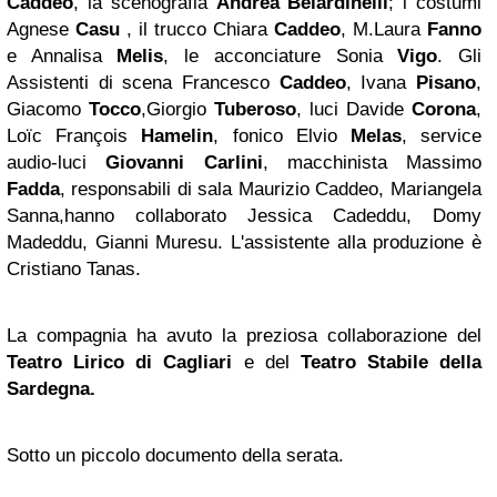
Caddeo
, la scenografia
Andrea Belardinelli
; i costumi
Agnese
Casu
, il trucco Chiara
Caddeo
, M.Laura
Fanno
e Annalisa
Melis
, le acconciature Sonia
Vigo
. Gli
Assistenti di scena Francesco
Caddeo
, Ivana
Pisano
,
Giacomo
Tocco
,Giorgio
Tuberoso
, luci Davide
Corona
,
Loïc François
Hamelin
, fonico Elvio
Melas
, service
audio-luci
Giovanni Carlini
, macchinista Massimo
Fadda
, responsabili di sala Maurizio Caddeo, Mariangela
Sanna,hanno collaborato Jessica Cadeddu, Domy
Madeddu, Gianni Muresu. L'assistente alla produzione è
Cristiano Tanas.
La compagnia ha avuto la preziosa collaborazione del
Teatro Lirico di Cagliari
e del
Teatro Stabile della
Sardegna.
Sotto un piccolo documento della serata.