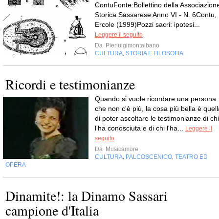
ContuFonte:Bollettino della Associazion
Storica Sassarese Anno VI - N. 6Contu,
Ercole (1999)Pozzi sacri: ipotesi...
Leggere il seguito
Da
Pierluigimontalbano
CULTURA
STORIA E FILOSOFIA
,
Ricordi e testimonianze
Quando si vuole ricordare una persona
che non c'è più, la cosa più bella è quell
di poter ascoltare le testimonianze di chi
l'ha conosciuta e di chi l'ha...
Leggere il
seguito
Da
Musicamore
CULTURA
PALCOSCENICO
TEATRO ED
,
,
OPERA
Dinamite!: la Dinamo Sassari
campione d'Italia