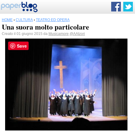
HOME
›
CULTURA
›
TEATRO ED OPERA
Una suora molto particolare
Creato il 01 giugno 2015 da
Musicamore
@AAtzori
Save