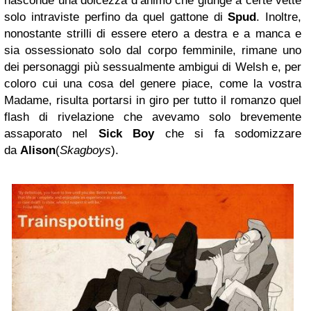
nasconde una dolcezza d’animo che giunge a certe vette
solo intraviste perfino da quel gattone di
Spud
. Inoltre,
nonostante strilli di essere etero a destra e a manca e
sia ossessionato solo dal corpo femminile, rimane uno
dei personaggi più sessualmente ambigui di Welsh e, per
coloro cui una cosa del genere piace, come la vostra
Madame, risulta portarsi in giro per tutto il romanzo quel
flash di rivelazione che avevamo solo brevemente
assaporato nel
Sick
Boy
che si fa sodomizzare
da
Alison
(
Skagboys
).