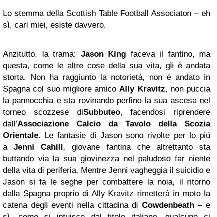
Lo stemma della Scottish Table Football Associaton – eh
sì, cari miei, esiste davvero.
Anzitutto, la trama:
Jason King
faceva il fantino, ma
questa, come le altre cose della sua vita, gli è andata
storta. Non ha raggiunto la notorietà, non è andato in
Spagna col suo migliore amico
Ally Kravitz
, non puccia
la pannocchia e sta rovinando perfino la sua ascesa nel
torneo scozzese di
Subbuteo
, facendosi riprendere
dall’
Associazione Calcio da Tavolo della Scozia
Orientale
. Le fantasie di Jason sono rivolte per lo più
a
Jenni Cahill
, giovane fantina che altrettanto sta
buttando via la sua giovinezza nel paludoso far niente
della vita di periferia. Mentre Jenni vagheggia il suicidio e
Jason si fa le seghe per combattere la noia, il ritorno
dalla Spagna proprio di Ally Kravitz rimetterà in moto la
catena degli eventi nella cittadina di
Cowdenbeath
– e
sì, come si intuisce dal titolo italiano, qualcuno ci