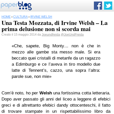
HOME
›
CULTURA
›
IRVINE WELSH
Una Testa Mozzata, di Irvine Welsh – La
prima delusione non si scorda mai
Creato il 15 maggio 2014 da
Joeundfreida
@JoeUndFreida
«Che, sapete, Big Monty… non è che in
mezzo alle gambe sta messo male. Si era
beccato quei cristalli di metanfe da un ragazzo
a Edimburgo e ce l’aveva in tiro modello due
latte di Tennent’s, cazzo, una sopra l’altra:
parole sue, non mie»
Com’è noto, ho per
Welsh
una fortissima cotta letteraria.
Dopo aver passato gli anni del liceo a leggere di efebici
greci e di altrettanto efebici dandy ottocenteschi, il fatto
di trovare stampate in un rispettabilissimo libro da