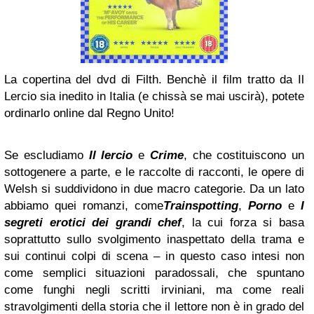
La copertina del dvd di Filth. Benchè il film tratto da Il
Lercio sia inedito in Italia (e chissà se mai uscirà), potete
ordinarlo online dal Regno Unito!
Se escludiamo
Il lercio
e
Crime
, che costituiscono un
sottogenere a parte, e le raccolte di racconti, le opere di
Welsh si suddividono in due macro categorie. Da un lato
abbiamo quei romanzi, come
Trainspotting
,
Porno
e
I
segreti erotici dei grandi chef
, la cui forza si basa
soprattutto sullo svolgimento inaspettato della trama e
sui continui colpi di scena – in questo caso intesi non
come semplici situazioni paradossali, che spuntano
come funghi negli scritti irviniani, ma come reali
stravolgimenti della storia che il lettore non è in grado del