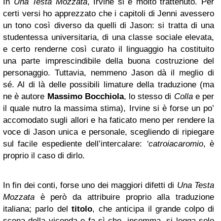
In
Una Testa Mozzata
, Irvine si è molto trattenuto. Per
certi versi ho apprezzato che i capitoli di Jenni avessero
un tono così diverso da quelli di Jason: si tratta di una
studentessa universitaria, di una classe sociale elevata,
e certo renderne così curato il linguaggio ha costituito
una parte imprescindibile della buona costruzione del
personaggio. Tuttavia, nemmeno Jason dà il meglio di
sé. Al di là delle possibili limature della traduzione (ma
ne è autore
Massimo Bocchiola
, lo stesso di
Colla
e per
il quale nutro la massima stima), Irvine si è forse un po’
accomodato sugli allori e ha faticato meno per rendere la
voce di Jason unica e personale, scegliendo di ripiegare
sul facile espediente dell’intercalare:
‘catroiacaromio
, è
proprio il caso di dirlo.
In fin dei conti, forse uno dei maggiori difetti di
Una Testa
Mozzata
è però da attribuire proprio alla traduzione
italiana; parlo del
titolo
, che anticipa il grande colpo di
scena della vicenda e fa sì che, insomma, si legga solo