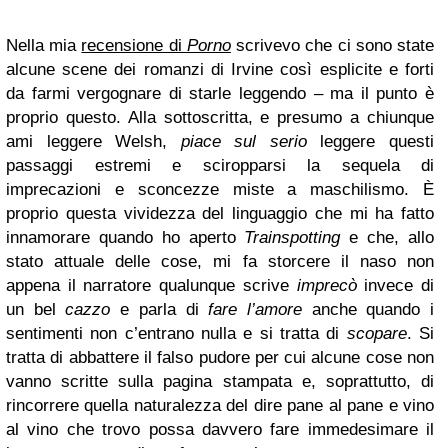
Nella mia
recensione di
Porno
scrivevo che ci sono state
alcune scene dei romanzi di Irvine così esplicite e forti
da farmi vergognare di starle leggendo – ma il punto è
proprio questo. Alla sottoscritta, e presumo a chiunque
ami leggere Welsh,
piace sul serio
leggere questi
passaggi estremi e sciropparsi la sequela di
imprecazioni e sconcezze miste a maschilismo. È
proprio questa vividezza del linguaggio che mi ha fatto
innamorare quando ho aperto
Trainspotting
e che, allo
stato attuale delle cose, mi fa storcere il naso non
appena il narratore qualunque scrive
imprecò
invece di
un bel
cazzo
e parla di
fare l’amore
anche quando i
sentimenti non c’entrano nulla e si tratta di
scopare
. Si
tratta di abbattere il falso pudore per cui alcune cose non
vanno scritte sulla pagina stampata e, soprattutto, di
rincorrere quella naturalezza del dire pane al pane e vino
al vino che trovo possa davvero fare immedesimare il