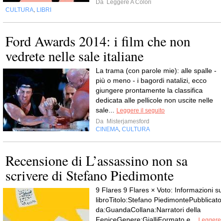
Da
Leggere A Colori
CULTURA
LIBRI
,
Ford Awards 2014: i film che non
vedrete nelle sale italiane
La trama (con parole mie): alle spalle -
più o meno - i bagordi natalizi, ecco
giungere prontamente la classifica
dedicata alle pellicole non uscite nelle
sale...
Leggere il seguito
Da
Misterjamesford
CINEMA
CULTURA
,
Recensione di L’assassino non sa
scrivere di Stefano Piedimonte
9 Flares 9 Flares × Voto: Informazioni su
libroTitolo:Stefano PiedimontePubblicat
da:GuandaCollana:Narratori della
FeniceGenere:GialliFormato e...
Leggere