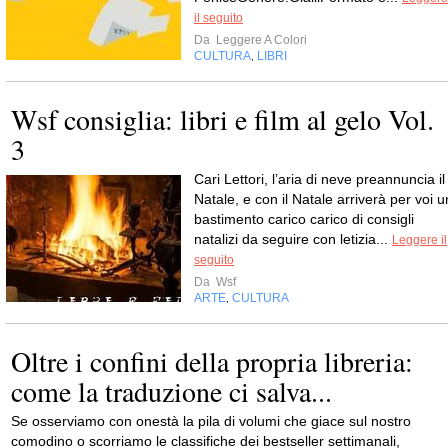
il seguito
Da
Leggere A Colori
CULTURA
LIBRI
,
Wsf consiglia: libri e film al gelo Vol.
3
Cari Lettori, l’aria di neve preannuncia il
Natale, e con il Natale arriverà per voi u
bastimento carico carico di consigli
natalizi da seguire con letizia...
Leggere il
seguito
Da
Wsf
ARTE
CULTURA
,
Oltre i confini della propria libreria:
come la traduzione ci salva...
Se osserviamo con onestà la pila di volumi che giace sul nostro
comodino o scorriamo le classifiche dei bestseller settimanali,