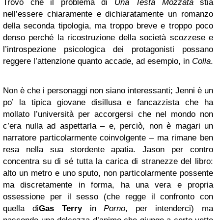
Trovo che il problema di
Una Testa Mozzata
stia
nell’essere chiaramente e dichiaratamente un romanzo
della seconda tipologia, ma troppo breve e troppo poco
denso perché la ricostruzione della società scozzese e
l’introspezione psicologica dei protagonisti possano
reggere l’attenzione quanto accade, ad esempio, in
Colla
.
Non è che i personaggi non siano interessanti; Jenni è un
po’ la tipica giovane disillusa e fancazzista che ha
mollato l’università per accorgersi che nel mondo non
c’era nulla ad aspettarla – e, perciò, non è magari un
narratore particolarmente coinvolgente – ma rimane ben
resa nella sua stordente apatia. Jason per contro
concentra su di sé tutta la carica di stranezze del libro:
alto un metro e uno sputo, non particolarmente possente
ma discretamente in forma, ha una vera e propria
ossessione per il sesso (che regge il confronto con
quella di
Gas Terry
in
Porno
, per intenderci) ma