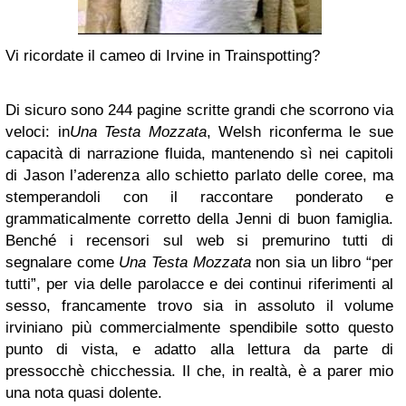
Vi ricordate il cameo di Irvine in Trainspotting?
Di sicuro sono 244 pagine scritte grandi che scorrono via
veloci: in
Una Testa Mozzata
, Welsh riconferma le sue
capacità di narrazione fluida, mantenendo sì nei capitoli
di Jason l’aderenza allo schietto parlato delle coree, ma
stemperandoli con il raccontare ponderato e
grammaticalmente corretto della Jenni di buon famiglia.
Benché i recensori sul web si premurino tutti di
segnalare come
Una Testa Mozzata
non sia un libro “per
tutti”, per via delle parolacce e dei continui riferimenti al
sesso, francamente trovo sia in assoluto il volume
irviniano più commercialmente spendibile sotto questo
punto di vista, e adatto alla lettura da parte di
pressocchè chicchessia. Il che, in realtà, è a parer mio
una nota quasi dolente.