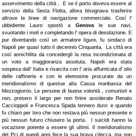
asservimento della città .
E se il porto doveva essere al
servizio della Sesta Flotta, allora bisognava trasferire
altrove le linee di navigazione commerciale. Così l'
ubbidiente Lauro spostò a
Genova
le sue navi,
svuotando i moli e completando l' opera di desolazione. E
pur diventando così un armatore ligure, fu sindaco di
Napoli per quasi tutto il decennio Cinquanta.
La città era
così annichilita da concedergli la resa incondizionata di
un voto a maggioranza assoluta. Napoli era stata
sospesa dall' Italia e risarcita con l' aria affumicata d' olio
delle raffinerie e con le elemosine procurate da un
meridionalismo di questue alla Cassa manbassa del
Mezzogiorno. Le persone di buona volontà , comunisti e
non, presero il largo per non finire assiderate
Renato
Caccioppoli e Francesca Spada tennero duro: e quando
fu chiaro per loro che non restava più nessun presente e
più nessun futuro chiusero la porta.
I suicidi hanno la
vocazione potente a essere gli ultimi. Il meridionalismo
del Pci di quegli anni fece la sua brava cilecca, ma non