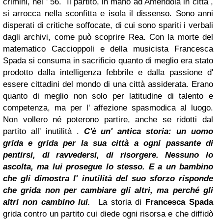
crimini, nel ' 56.
Il partito, in mano ad Amendola in città ,
si arrocca nella sconfitta e isola il dissenso. Sono anni
disperati di critiche soffocate, di cui sono spariti i verbali
dagli archivi, come può scoprire Rea. Con la morte del
matematico Caccioppoli e della musicista Francesca
Spada si consuma in sacrificio quanto di meglio era stato
prodotto
dalla
intelligenza febbrile e dalla passione d'
essere cittadini del mondo di una
città
assiderata.
Erano
quanto di meglio non solo per latitudine di talento e
competenza, ma per l' affezione spasmodica al luogo.
Non vollero né poterono partire, anche se ridotti dal
partito all' inutilità .
C'è un' antica storia:
un uomo
grida e grida per la sua città a ogni passante di
pentirsi, di ravvedersi, di risorgere. Nessuno lo
ascolta, ma lui prosegue lo stesso. E a un bambino
che gli dimostra l' inutilità del suo sforzo risponde
che grida non per cambiare gli altri, ma perché gli
altri non cambino lui
.
La storia di
Francesca Spada
grida contro un partito cui diede ogni risorsa e che diffidò