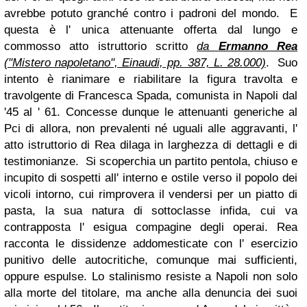
avrebbe potuto granché contro i padroni del mondo.
E
questa è l' unica attenuante offerta dal lungo e
commosso atto istruttorio scritto
da
Ermanno Rea
("Mistero napoletano", Einaudi, pp. 387, L. 28.000)
.
Suo
intento è rianimare e riabilitare la figura travolta e
travolgente di Francesca Spada, comunista in Napoli dal
'45 al ' 61. Concesse dunque le attenuanti generiche al
Pci di allora, non prevalenti
né
uguali alle aggravanti, l'
atto istruttorio di Rea dilaga in larghezza di dettagli e di
testimonianze.
Si scoperchia un partito pentola, chiuso e
incupito di sospetti all' interno e ostile verso il popolo dei
vicoli intorno, cui rimprovera il vendersi per un piatto di
pasta, la sua natura di sottoclasse infida, cui va
contrapposta l' esigua compagine degli operai.
Rea
racconta le dissidenze addomesticate con l' esercizio
punitivo delle autocritiche, comunque mai sufficienti,
oppure espulse. Lo stalinismo resiste a Napoli non solo
alla morte del titolare, ma anche alla denuncia dei suoi