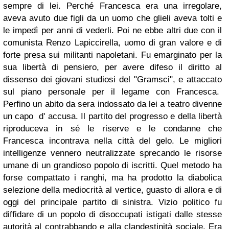
sempre di lei. Perché Francesca era una irregolare,
aveva avuto due figli da un uomo che glieli aveva tolti e
le impedì per anni di vederli. Poi ne ebbe altri due con il
comunista Renzo Lapiccirella, uomo di gran valore e di
forte presa sui militanti napoletani. Fu emarginato per la
sua libertà di pensiero, per avere difeso il diritto al
dissenso dei giovani studiosi del "Gramsci", e attaccato
sul piano personale per il legame con Francesca.
Perfino un abito da sera indossato da lei a teatro divenne
un capo
d' accusa. Il partito del progresso e della libertà
riproduceva in
sé
le riserve e le condanne che
Francesca incontrava nella città del gelo.
Le migliori
intelligenze vennero neutralizzate sprecando le risorse
umane di un grandioso popolo di iscritti. Quel metodo ha
forse compattato i ranghi, ma ha prodotto la diabolica
selezione della mediocrità al vertice, guasto di allora e di
oggi del principale partito di sinistra. Vizio politico fu
diffidare di un popolo di disoccupati istigati dalle stesse
autorità al contrabbando e alla clandestinità sociale. Era