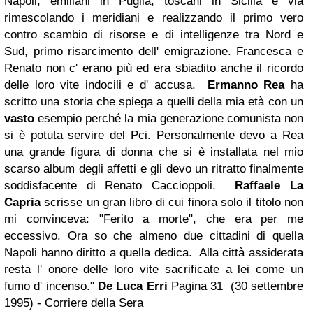
Napoli, emiliani in Puglia, toscani in Sicilia e via
rimescolando i meridiani e realizzando il primo vero
contro scambio di risorse e di intelligenze tra Nord e
Sud, primo risarcimento dell' emigrazione. Francesca e
Renato non c' erano più ed era sbiadito anche il ricordo
delle loro vite indocili e d' accusa.
Ermanno Rea
ha
scritto una storia che spiega a quelli della mia età con un
vasto
esempio perché la mia generazione comunista non
si è potuta servire del Pci. Personalmente devo a Rea
una grande figura di donna che si è installata nel mio
scarso album degli affetti e gli devo un ritratto finalmente
soddisfacente di Renato Caccioppoli.
Raffaele La
Capria
scrisse un gran libro di cui finora solo il titolo non
mi convinceva: "Ferito a morte", che era per me
eccessivo. Ora so che almeno due cittadini di quella
Napoli hanno diritto a quella dedica.
Alla città assiderata
resta l' onore delle loro vite sacrificate a lei come un
fumo d' incenso."
De Luca Erri
Pagina 31
(30 settembre
1995) - Corriere della Sera