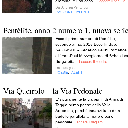
dramma, è una cosa...
Leggere il seguito
Da
Andrea Venturotti
RACCONTI
TALENTI
,
Pentèlite, anno 2 numero 1, nuova seri
Esce il primo numero di Pentèlite,
secondo anno, 2015 Ecco l'indice:
SAGGISTICA Federico Fellini, romance
di Jean-Paul Mezzogiorno, di Sebastian
Burgaretta...
Leggere il seguito
Da
Narcyso
POESIE
TALENTI
,
Via Queirolo – la Via Pedonale
E’ sicuramente la via più In di Arma di
Taggia primo paese della Valle
Argentina, perchè innanzi tutto è un
budello parallelo al mare e poi è
pedonale.
Leggere il seguito