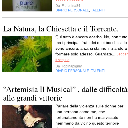
Da
Fiorellina84
DIARIO PERSONALE
TALENTI
,
La Natura, la Chiesetta e il Torrente.
Qui tutto è ancora acerbo. No, non tutto
ma i principali frutti dei miei boschi si, lo
sono ancora, anzi, si stanno iniziando a
formare solo adesso. Guardate...
Legger
il seguito
Da
Topinapigmy
DIARIO PERSONALE
TALENTI
,
“Artemisia Il Musical” , dalle difficoltà
alle grandi vittorie
Parlare della violenza sulle donne per
una persona come me, che
fortunatamente non ha mai vissuto
nemmeno da vicino questo terribile