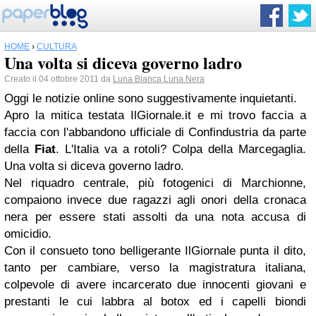
HOME
›
CULTURA
Una volta si diceva governo ladro
Creato il 04 ottobre 2011 da
Luna Bianca Luna Nera
Oggi le notizie online sono suggestivamente inquietanti.
Apro la mitica testata IlGiornale.it e mi trovo faccia a
faccia con l'abbandono ufficiale di Confindustria da parte
della
Fiat
. L'Italia va a rotoli? Colpa della Marcegaglia.
Una volta si diceva governo ladro.
Nel riquadro centrale, più fotogenici di Marchionne,
compaiono invece due ragazzi agli onori della cronaca
nera per essere stati assolti da una nota accusa di
omicidio.
Con il consueto tono belligerante IlGiornale punta il dito,
tanto per cambiare, verso la magistratura italiana,
colpevole di avere incarcerato due innocenti giovani e
prestanti le cui labbra al botox ed i capelli biondi