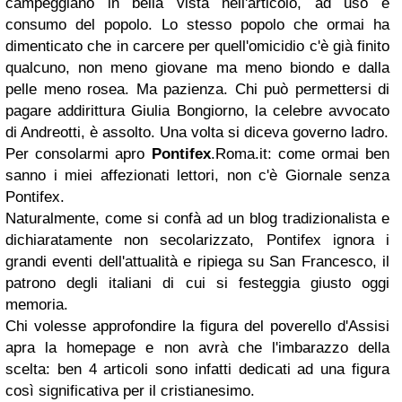
campeggiano in bella vista nell'articolo, ad uso e
consumo del popolo. Lo stesso popolo che ormai ha
dimenticato che in carcere per quell'omicidio c'è già finito
qualcuno, non meno giovane ma meno biondo e dalla
pelle meno rosea. Ma pazienza. Chi può permettersi di
pagare addirittura Giulia Bongiorno, la celebre avvocato
di Andreotti, è assolto. Una volta si diceva governo ladro.
Per consolarmi apro
Pontifex
.Roma.it: come ormai ben
sanno i miei affezionati lettori, non c'è Giornale senza
Pontifex.
Naturalmente, come si confà ad un blog tradizionalista e
dichiaratamente non secolarizzato, Pontifex ignora i
grandi eventi dell'attualità e ripiega su San Francesco, il
patrono degli italiani di cui si festeggia giusto oggi
memoria.
Chi volesse approfondire la figura del poverello d'Assisi
apra la homepage e non avrà che l'imbarazzo della
scelta: ben 4 articoli sono infatti dedicati ad una figura
così significativa per il cristianesimo.