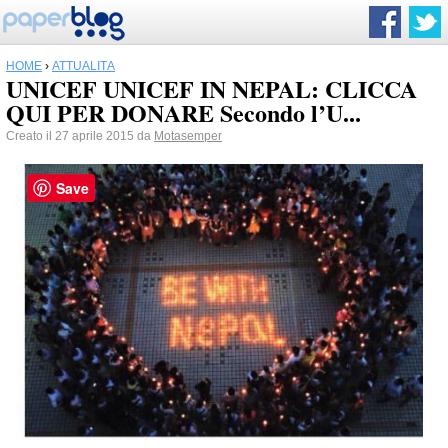
HOME
›
ATTUALITÀ
UNICEF UNICEF IN NEPAL: CLICCA
QUI PER DONARE Secondo l’U...
Creato il 27 aprile 2015 da
Motasemper
Save