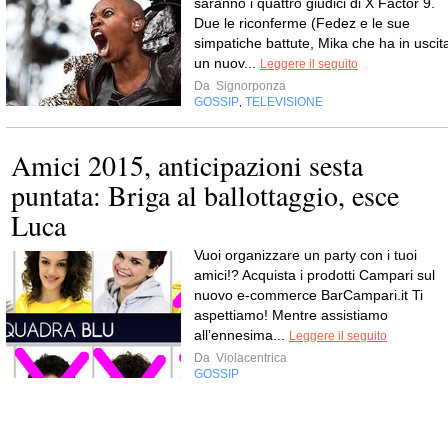
saranno i quattro giudici di X Factor 9.
Due le riconferme (Fedez e le sue
simpatiche battute, Mika che ha in uscit
un nuov...
Leggere il seguito
Da
Signorponza
GOSSIP
TELEVISIONE
,
Amici 2015, anticipazioni sesta
puntata: Briga al ballottaggio, esce
Luca
Vuoi organizzare un party con i tuoi
amici!? Acquista i prodotti Campari sul
nuovo e-commerce BarCampari.it Ti
aspettiamo! Mentre assistiamo
all’ennesima...
Leggere il seguito
Da
Violacentrica
GOSSIP