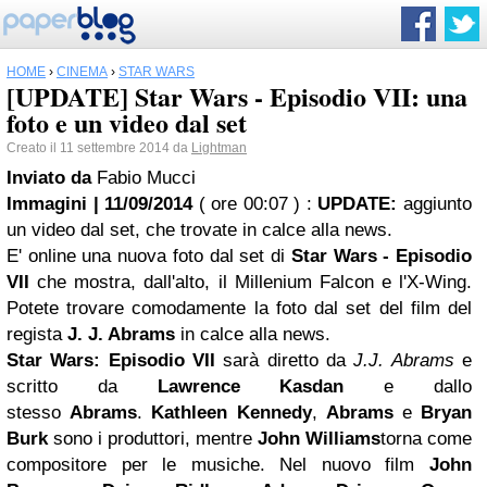
HOME
›
CINEMA
›
STAR WARS
[UPDATE] Star Wars - Episodio VII: una
foto e un video dal set
Creato il 11 settembre 2014 da
Lightman
Inviato da
Fabio Mucci
Immagini | 11/09/2014
( ore 00:07 )
:
UPDATE:
aggiunto
un video dal set, che trovate in calce alla news.
E' online una nuova foto dal set di
Star Wars
- Episodio
VII
che mostra, dall'alto, il Millenium Falcon e l'X-Wing.
Potete trovare comodamente la foto dal set del film del
regista
J. J. Abrams
in calce alla news.
Star Wars: Episodio VII
sarà diretto da
J.J. Abrams
e
scritto da
Lawrence Kasdan
e dallo
stesso
Abrams
.
Kathleen Kennedy
,
Abrams
e
Bryan
Burk
sono i produttori, mentre
John Williams
torna come
compositore per le musiche. Nel nuovo film
John