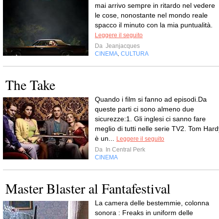
mai arrivo sempre in ritardo nel vedere
le cose, nonostante nel mondo reale
spacco il minuto con la mia puntualità.
Leggere il seguito
Da
Jeanjacques
CINEMA
CULTURA
,
The Take
Quando i film si fanno ad episodi.Da
queste parti ci sono almeno due
sicurezze:1. Gli inglesi ci sanno fare
meglio di tutti nelle serie TV2. Tom Hard
è un...
Leggere il seguito
Da
In Central Perk
CINEMA
Master Blaster al Fantafestival
La camera delle bestemmie, colonna
sonora : Freaks in uniform delle