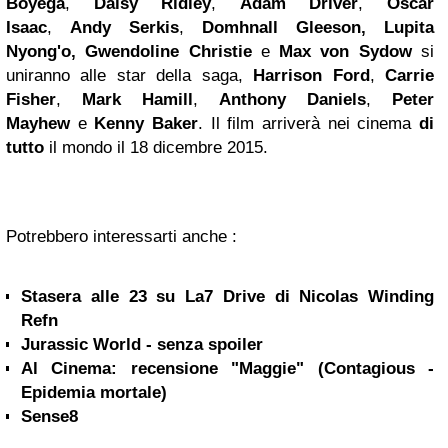
Boyega
,
Daisy Ridley
,
Adam Driver
,
Oscar
Isaac
,
Andy Serkis
,
Domhnall Gleeson, Lupita
Nyong'o, Gwendoline Christie
e
Max von Sydow
si
uniranno alle star della saga,
Harrison Ford
,
Carrie
Fisher
,
Mark Hamill
,
Anthony Daniels
,
Peter
Mayhew
e
Kenny Baker
. Il film arriverà nei cinema
di
tutto
il mondo il 18 dicembre 2015.
Potrebbero interessarti anche :
Stasera alle 23 su La7 Drive di Nicolas Winding
Refn
Jurassic World - senza spoiler
Al Cinema: recensione "Maggie" (Contagious -
Epidemia mortale)
Sense8