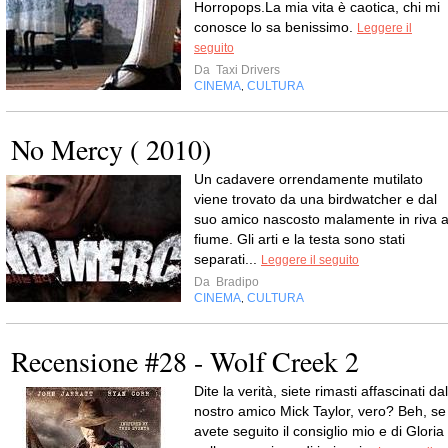
Horropops.La mia vita è caotica, chi mi
conosce lo sa benissimo.
Leggere il
seguito
Da
Taxi Drivers
CINEMA
CULTURA
,
No Mercy ( 2010)
Un cadavere orrendamente mutilato
viene trovato da una birdwatcher e dal
suo amico nascosto malamente in riva a
fiume. Gli arti e la testa sono stati
separati...
Leggere il seguito
Da
Bradipo
CINEMA
CULTURA
,
Recensione #28 - Wolf Creek 2
Dite la verità, siete rimasti affascinati dal
nostro amico Mick Taylor, vero? Beh, se
avete seguito il consiglio mio e di Gloria