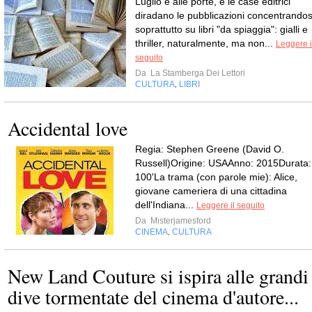
Luglio è alle porte, e le case editrici
diradano le pubblicazioni concentrandos
soprattutto su libri "da spiaggia": gialli e
thriller, naturalmente, ma non...
Leggere i
seguito
Da
La Stamberga Dei Lettori
CULTURA
LIBRI
,
Accidental love
Regia: Stephen Greene (David O.
Russell)Origine: USAAnno: 2015Durata:
100'La trama (con parole mie): Alice,
giovane cameriera di una cittadina
dell'Indiana...
Leggere il seguito
Da
Misterjamesford
CINEMA
CULTURA
,
New Land Couture si ispira alle grandi
dive tormentate del cinema d'autore...