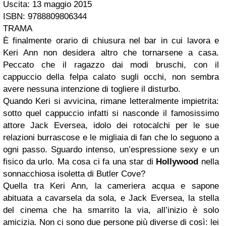
Uscita: 13 maggio 2015
ISBN: 9788809806344
TRAMA
È finalmente orario di chiusura nel bar in cui lavora e
Keri Ann non desidera altro che tornarsene a casa.
Peccato che il ragazzo dai modi bruschi, con il
cappuccio della felpa calato sugli occhi, non sembra
avere nessuna intenzione di togliere il disturbo.
Quando Keri si avvicina, rimane letteralmente impietrita:
sotto quel cappuccio infatti si nasconde il famosissimo
attore Jack Eversea, idolo dei rotocalchi per le sue
relazioni burrascose e le migliaia di fan che lo seguono a
ogni passo. Sguardo intenso, un’espressione sexy e un
fisico da urlo. Ma cosa ci fa una star di
Hollywood
nella
sonnacchiosa isoletta di Butler Cove?
Quella tra Keri Ann, la cameriera acqua e sapone
abituata a cavarsela da sola, e Jack Eversea, la stella
del cinema che ha smarrito la via, all’inizio è solo
amicizia. Non ci sono due persone più diverse di così: lei