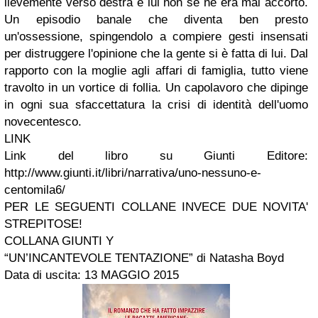
lievemente verso destra e lui non se ne era mai accorto.
Un episodio banale che diventa ben presto
un'ossessione, spingendolo a compiere gesti insensati
per distruggere l'opinione che la gente si è fatta di lui. Dal
rapporto con la moglie agli affari di famiglia, tutto viene
travolto in un vortice di follia. Un capolavoro che dipinge
in ogni sua sfaccettatura la crisi di identità dell'uomo
novecentesco.
LINK
Link del libro su Giunti Editore:
http://www.giunti.it/libri/narrativa/uno-nessuno-e-
centomila6/
PER LE SEGUENTI COLLANE INVECE DUE NOVITA'
STREPITOSE!
COLLANA GIUNTI Y
“UN’INCANTEVOLE TENTAZIONE” di Natasha Boyd
Data di uscita: 13 MAGGIO 2015