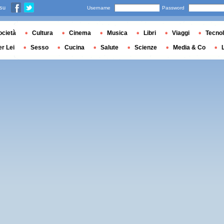
 su
Username
Password
ocietà
Cultura
Cinema
Musica
Libri
Viaggi
Tecnol
er Lei
Sesso
Cucina
Salute
Scienze
Media & Co