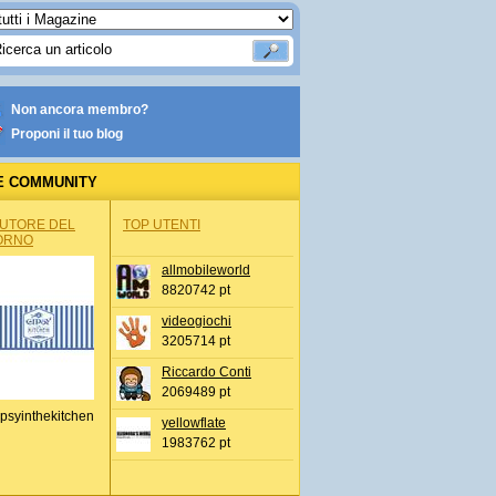
Non ancora membro?
Proponi il tuo blog
E COMMUNITY
AUTORE DEL
TOP UTENTI
ORNO
allmobileworld
8820742 pt
videogiochi
3205714 pt
Riccardo Conti
2069489 pt
psyinthekitchen
yellowflate
1983762 pt