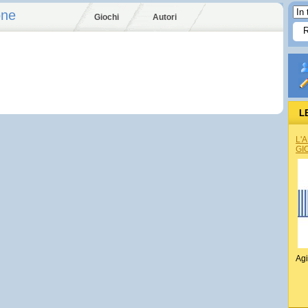
one
Giochi
Autori
L
L'
GI
Agi