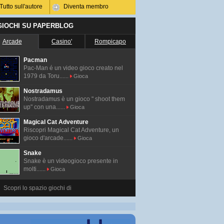
Tutto sull'autore
Diventa membro
 GIOCHI SU PAPERBLOG
Arcade
Casino'
Rompicapo
Pacman
Pac-Man é un video gioco creato nel
1979 da Toru......
Gioca
Nostradamus
Nostradamus è un gioco " shoot them
up" con una......
Gioca
Magical Cat Adventure
Riscopri Magical Cat Adventure, un
gioco d'arcade......
Gioca
Snake
Snake è un videogioco presente in
molti......
Gioca
Scopri lo spazio giochi di