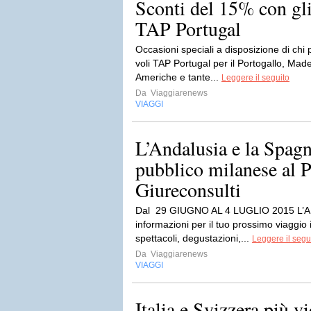
Sconti del 15% con gl
TAP Portugal
Occasioni speciali a disposizione di chi p
voli TAP Portugal per il Portogallo, Made
Americhe e tante...
Leggere il seguito
Da
Viaggiarenews
VIAGGI
L’Andalusia e la Spagn
pubblico milanese al 
Giureconsulti
Dal 29 GIUGNO AL 4 LUGLIO 2015 L’
informazioni per il tuo prossimo viaggi
spettacoli, degustazioni,...
Leggere il segu
Da
Viaggiarenews
VIAGGI
Italia e Svizzera più vi