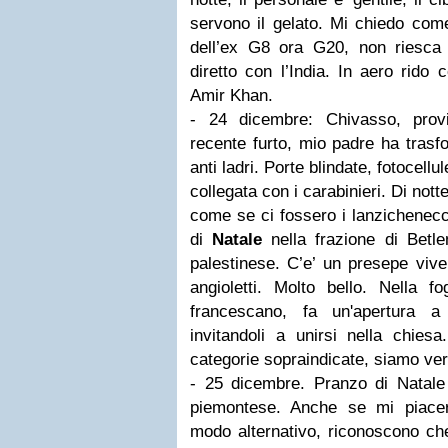
servono il gelato. Mi chiedo com
dell’ex G8 ora G20, non riesca
diretto con l’India. In aero rido 
Amir Khan.
- 24 dicembre: Chivasso, prov
recente furto, mio padre ha trasf
anti ladri. Porte blindate, fotocellu
collegata con i carabinieri. Di nott
come se ci fossero i lanzichenecc
di
Natale
nella frazione di Betl
palestinese. C’e’ un presepe vive
angioletti. Molto bello. Nella fo
francescano, fa un'apertura a
invitandoli a unirsi nella chiesa
categorie sopraindicate, siamo ver
- 25 dicembre. Pranzo di Natale 
piemontese. Anche se mi piacer
modo alternativo, riconoscono che 