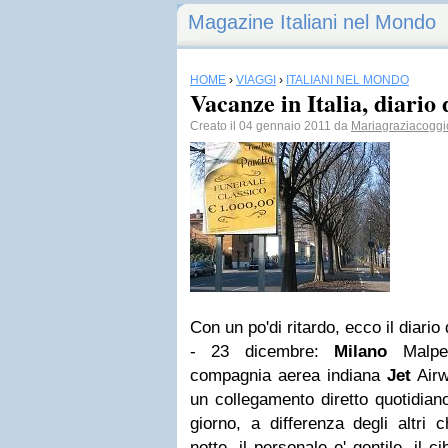
Magazine Italiani nel Mondo
HOME
›
VIAGGI
›
ITALIANI NEL MONDO
Vacanze in Italia, diario 
Creato il 04 gennaio 2011 da
Mariagraziacoggi
Con un po'di ritardo, ecco il diario 
- 23 dicembre:
Milano
Malpen
compagnia aerea indiana
Jet
Airw
un collegamento diretto quotidiano
giorno, a differenza degli altri 
notte, il personale e' gentile, il c