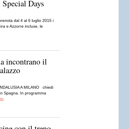
i Special Days
renota dal 4 al 6 luglio 2015 i
ira e Azzorre incluse, le
a incontrano il
Palazzo
ANDALUSIA A MILANO chiedi
o in Spagna. In programma
ito
cine con il treno