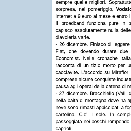
sempre quelle migliori. Soprattutt
sorpresa, nel pomeriggio,
Vodaf
internet a 9 euro al mese e entro i
Il broadband funziona pure in 
capisco assolutamente nulla dell
diavoleria varie.
- 26 dicembre. Finisco di leggere 
Fiat, che dovendo durare due 
Economist. Nelle cronache italia
racconta di un tizio morto per u
cacciavite. L'accordo su Mirafior
comprese alcune conquiste industri
pausa agli operai della catena di 
- 27 dicembre. Bracchiello (Valli d
nella baita di montagna dove ha ap
neve sono rimasti appiccicati a fog
cartolina. C’e’ il sole. In compl
passeggiata nei boschi rompendo le
caprioli.