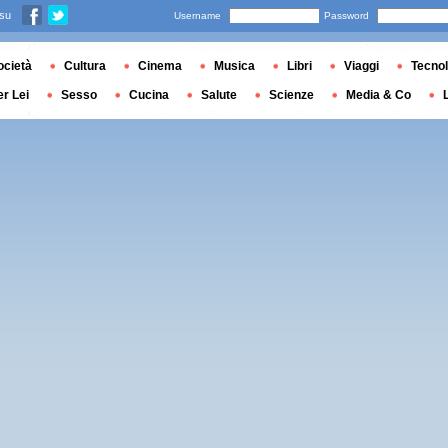
 su
Username
Password
ocietà
Cultura
Cinema
Musica
Libri
Viaggi
Tecnol
er Lei
Sesso
Cucina
Salute
Scienze
Media & Co