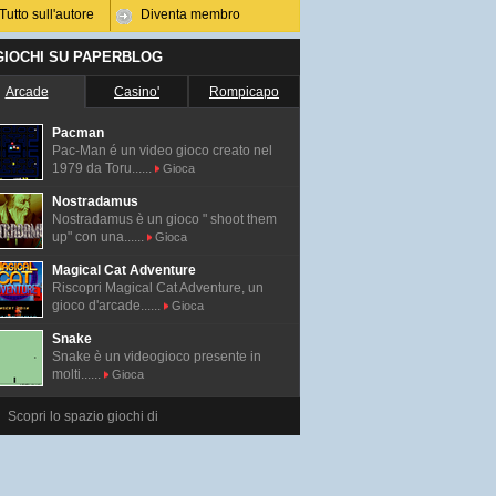
Tutto sull'autore
Diventa membro
 GIOCHI SU PAPERBLOG
Arcade
Casino'
Rompicapo
Pacman
Pac-Man é un video gioco creato nel
1979 da Toru......
Gioca
Nostradamus
Nostradamus è un gioco " shoot them
up" con una......
Gioca
Magical Cat Adventure
Riscopri Magical Cat Adventure, un
gioco d'arcade......
Gioca
Snake
Snake è un videogioco presente in
molti......
Gioca
Scopri lo spazio giochi di