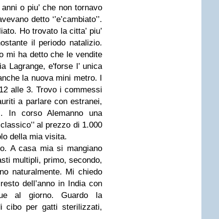
 anni o piu’ che non tornavo
evano detto ‘’e’cambiato’’.
ato. Ho trovato la citta’ piu’
nostante il periodo natalizio.
o mi ha detto che le vendite
ia Lagrange, e'forse l’ unica
anche la nuova mini metro. I
12 alle 3. Trovo i commessi
uriti a parlare con estranei,
ni. In corso Alemanno una
 classico’’ al prezzo di 1.000
o della mia visita.
so. A casa mia si mangiano
asti multipli, primo, secondo,
ino naturalmente. Mi chiedo
resto dell’anno in India con
ue al giorno. Guardo la
i cibo per gatti sterilizzati,