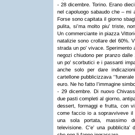
- 28 dicembre. Torino. Erano dieci
nel capoluogo sabaudo che – mi av
Forse sono capitata il giorno sbagli
pulita, si’ma molto piu’ triste, no
Un commerciante in piazza Vittori
natalizie sono crollare del 60%. V
strada un po’ vivace. Sperimento 
negozi chiudono per pranzo dalle 
un po' scorbutici e i passanti impa
anche solo per dare indicazio
cartellone pubblicizzava ‘’funerale
euro. Ne ho fatto l’immagine simbol
- 29 dicembre. Di nuovo Chivas
due pasti completi al giorno, antip
dessert, formaggi e frutta, con v
come faccio io a sopravviveve il 
una sola portata, massimo d
televisione. C’e’ una pubblicita’ d
che non li fanno ingrassare.