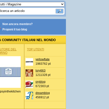
Non ancora membro?
Proponi il tuo blog
A COMMUNITY ITALIANI NEL MONDO
AUTORE DEL
TOP UTENTI
ORNO
yellowflate
1983762 pt
lory663
1211328 pt
oryblog
672303 pt
psyinthekitchen
dreamblog
456912 pt