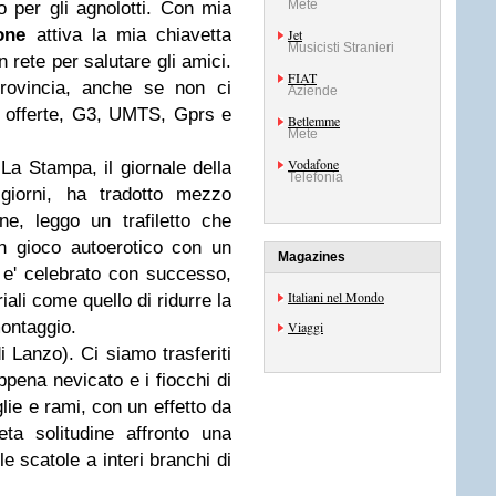
Mete
o per gli agnolotti. Con mia
one
attiva la mia chiavetta
Jet
Musicisti Stranieri
n rete per salutare gli amici.
FIAT
provincia, anche se non ci
Aziende
e offerte, G3, UMTS, Gprs e
Betlemme
Mete
Vodafone
La Stampa, il giornale della
Telefonia
giorni, ha tradotto mezzo
ne, leggo un trafiletto che
n gioco autoerotico con un
Magazines
i e' celebrato con successo,
Italiani nel Mondo
ali come quello di ridurre la
montaggio.
Viaggi
i Lanzo). Ci siamo trasferiti
pena nevicato e i fiocchi di
lie e rami, con un effetto da
eta solitudine affronto una
 scatole a interi branchi di