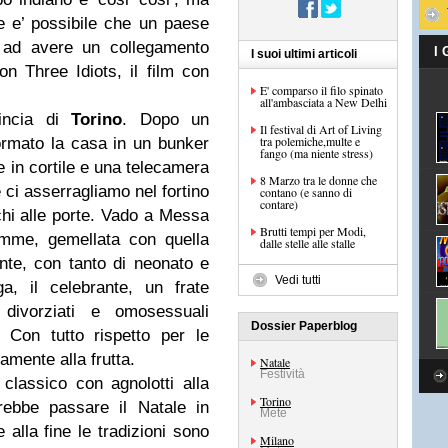
e e’ possibile che un paese
 ad avere un collegamento
I
I suoi ultimi articoli
con Three Idiots, il film con
E' comparso il filo spinato
all'ambasciata a New Delhi
incia di
Torino
. Dopo un
Il festival di Art of Living
tra polemiche,multe e
ormato la casa in un bunker
fango (ma niente stress)
le in cortile e una telecamera
8 Marzo tra le donne che
e ci asserragliamo nel fortino
contano (e sanno di
contare)
hi alle porte. Vado a Messa
Brutti tempi per Modi,
emme, gemellata con quella
dalle stelle alle stalle
nte, con tanto di neonato e
Vedi tutti
ga, il celebrante, un frate
 divorziati e omosessuali
Dossier Paperblog
. Con tutto rispetto per le
amente alla frutta.
Natale
Festività
classico con agnolotti alla
Torino
ebbe passare il Natale in
Mete
alla fine le tradizioni sono
Milano