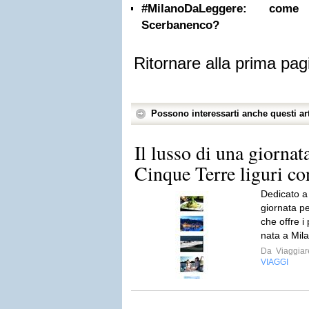
#MilanoDaLeggere: com
Scerbanenco?
Ritornare alla prima pag
Possono interessarti anche questi art
Il lusso di una giornata
Cinque Terre liguri c
Dedicato a 
giornata pe
che offre i
nata a Mila
Da
Viaggia
VIAGGI