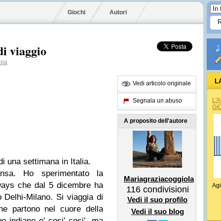
Giochi
Autori
di viaggio
ola
L
Vedi articolo originale
L'
Segnala un abuso
GI
A proposito dell'autore
di una settimana in Italia.
sa. Ho sperimentato la
Mariagraziacoggiola
ays che dal 5 dicembre ha
Agi
116
condivisioni
 Delhi-Milano. Si viaggia di
Vedi il suo profilo
che partono nel cuore della
Vedi il suo blog
ibo indiano e’ cosi’ cosi’, ma