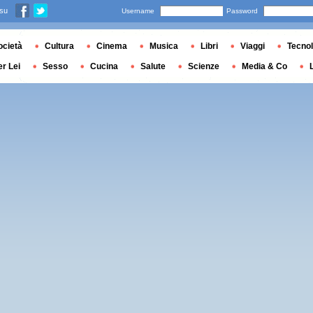
 su
Username
Password
ocietà
Cultura
Cinema
Musica
Libri
Viaggi
Tecnol
er Lei
Sesso
Cucina
Salute
Scienze
Media & Co