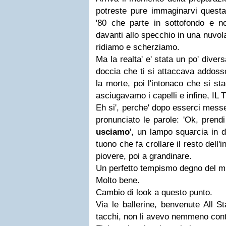
potreste pure immaginarvi quest
'80 che parte in sottofondo e n
davanti allo specchio in una nuvol
ridiamo e scherziamo.
Ma la realta' e' stata un po' divers
doccia che ti si attaccava addoss
la morte, poi l'intonaco che si st
asciugavamo i capelli e infine, 
Eh si', perche' dopo esserci messe 
pronunciato le parole: 'Ok, prend
usciamo
', un lampo squarcia in d
tuono che fa crollare il resto dell'i
piovere, poi a grandinare.
Un perfetto tempismo degno del mig
Molto bene.
Cambio di look a questo punto.
Via le ballerine, benvenute All S
tacchi, non li avevo nemmeno conte