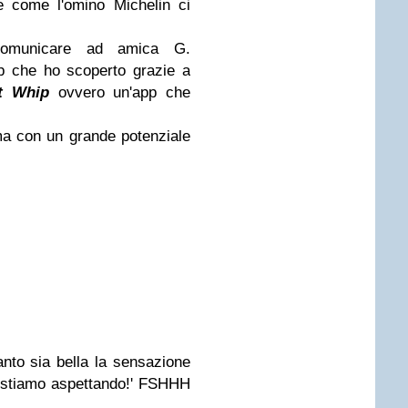
e come l'omino Michelin ci
 comunicare ad amica G.
pp che ho scoperto grazie a
t Whip
ovvero un'app che
a con un grande potenziale
anto sia bella la sensazione
ti stiamo aspettando!' FSHHH