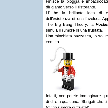
Finisce la pioggia e imbacuccat
dirigiamo verso il ristorante.
Li' ho la brillante idea di
dell'esistenza di una favolosa A
The Big Bang Theory, la
Pocke
simula il rumore di una frustata.
Una minchiata pazzesca, lo so, m
comico.
Infatti, non potete immaginare qu
di dire a qualcuno: 'Sbrigati che 
(ovvio rumore di frusta!).