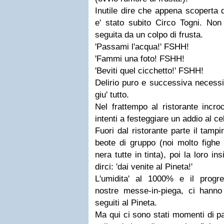
Inutile dire che appena scoperta 
e' stato subito Circo Togni. Non
seguita da un colpo di frusta.
'Passami l'acqua!' FSHH!
'Fammi una foto! FSHH!
'Beviti quel cicchetto!' FSHH!
Delirio puro e successiva necessi
giu' tutto.
Nel frattempo al ristorante incr
intenti a festeggiare un addio al ce
Fuori dal ristorante parte il tamp
beote di gruppo (noi molto fighe
nera tutte in tinta), poi la loro i
dirci: 'dai venite al Pineta!'
L'umidita' al 1000% e il progr
nostre messe-in-piega, ci hanno
seguiti al Pineta.
Ma qui ci sono stati momenti di pau