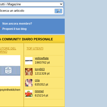
Non ancora membro?
Proponi il tuo blog
A COMMUNITY DIARIO PERSONALE
AUTORE DEL
TOP UTENTI
ORNO
yellowflate
1983762 pt
lory663
1211328 pt
cria
635352 pt
psyinthekitchen
rimmel
615214 pt