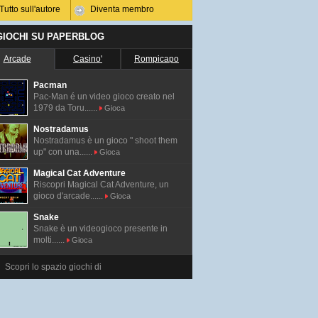
Tutto sull'autore
Diventa membro
 GIOCHI SU PAPERBLOG
Arcade
Casino'
Rompicapo
Pacman
Pac-Man é un video gioco creato nel
1979 da Toru......
Gioca
Nostradamus
Nostradamus è un gioco " shoot them
up" con una......
Gioca
Magical Cat Adventure
Riscopri Magical Cat Adventure, un
gioco d'arcade......
Gioca
Snake
Snake è un videogioco presente in
molti......
Gioca
Scopri lo spazio giochi di