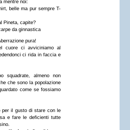
ta mentre noi:
irt, belle ma pur sempre T-
l Pineta, capite?
carpe da ginnastica
Aberrazione pura!
el cuore ci avviciniamo al
edendonci ci rida in faccia e
o squadrate, almeno non
iche che sono la popolazione
 guardato come se fossiamo
 per il gusto di stare con le
a e fare le deficienti tutte
sino.