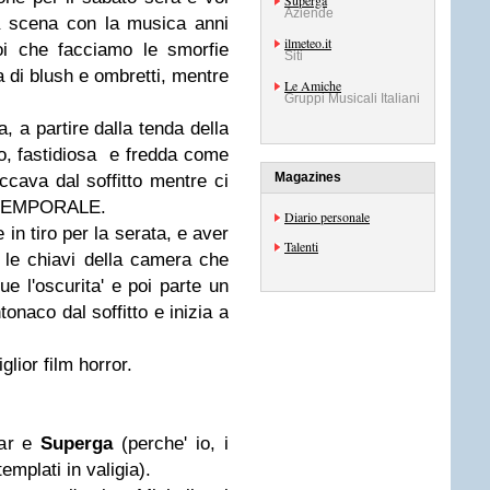
Superga
Aziende
a scena con la musica anni
ilmeteo.it
oi che facciamo le smorfie
Siti
a di blush e ombretti, mentre
Le Amiche
Gruppi Musicali Italiani
a, a partire dalla tenda della
o, fastidiosa e fredda come
Magazines
accava dal soffitto mentre ci
IL TEMPORALE.
Diario personale
in tiro per la serata, e aver
Talenti
i le chiavi della camera che
ue l'oscurita' e poi parte un
ntonaco dal soffitto e inizia a
lior film horror.
tar e
Superga
(perche' io, i
mplati in valigia).