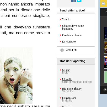
non hanno ancora imparato
enti per la rilevazione delle
I suoi ultimi articoli
I
visioni non erano sbagliate,
7 anni
Chicco: dove c'è un
ali che dovevano funestare
bambino?
stati, ma non come previsto
Cambiamo faccia
La Nonabox
Vedi tutti
Dossier Paperblog
Milano
Mete
I Satelliti
Gruppi Musicali Italiani
Big Bang Theory
Serie TV
Convulsioni
Malattie
one per il sabato sera e voi