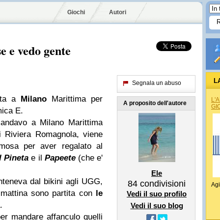
Giochi
Autori
se e vedo gente
L
Segnala un abuso
ata a
Milano
Marittima per
L'
A proposito dell'autore
GI
mica E.
 andavo a Milano Marittima
i Riviera Romagnola, viene
mosa per aver regalato al
Il Pineta
e il
Papeete
(che e'
Ele
nteneva dal bikini agli UGG,
84
condivisioni
Agi
 mattina sono partita con
le
Vedi il suo profilo
.
Vedi il suo blog
per mandare affanculo quelli