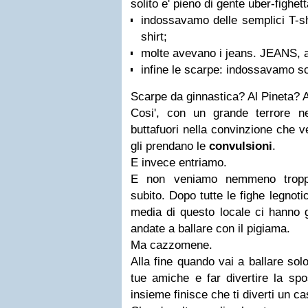
solito e' pieno di gente uber-fighet
indossavamo delle semplici T-sh
shirt;
molte avevano i jeans. JEANS, a
infine le scarpe: indossavamo s
Scarpe da ginnastica? Al Pineta? 
Cosi', con un grande terrore n
buttafuori nella convinzione che v
gli prendano le
convulsioni
.
E invece entriamo.
E non veniamo nemmeno tropp
subito. Dopo tutte le fighe legnot
media di questo locale ci hanno
andate a ballare con il pigiama.
Ma cazzomene.
Alla fine quando vai a ballare solo
tue amiche e far divertire la spos
insieme finisce che ti diverti un ca