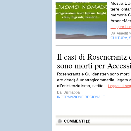
Mostra L’
terre lonta
memorie C
ArnoneMerc
Leggere il s
Da
Amedit 
CULTURA
,
Il cast di Rosencrantz
sono morti per Accessi
Rosencrantz e Guildenstern sono morti
are dead) è unatragicommedia, legata al
all'esistenzialismo, scritta...
Leggere il seg
Da
Dismappa
INFORMAZIONE REGIONALE
COMMENTI (1)