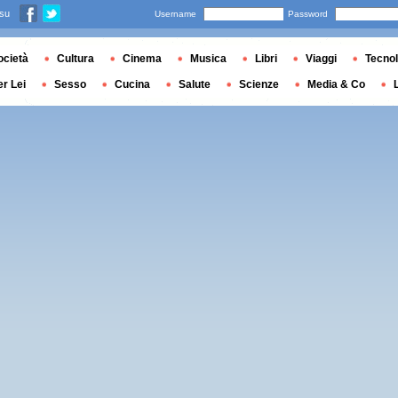
 su
Username
Password
ocietà
Cultura
Cinema
Musica
Libri
Viaggi
Tecnol
er Lei
Sesso
Cucina
Salute
Scienze
Media & Co