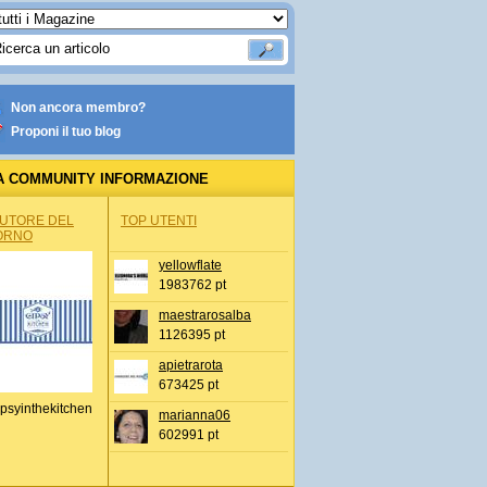
Non ancora membro?
Proponi il tuo blog
A COMMUNITY INFORMAZIONE
IONALE
AUTORE DEL
TOP UTENTI
ORNO
yellowflate
1983762 pt
maestrarosalba
1126395 pt
apietrarota
673425 pt
psyinthekitchen
marianna06
602991 pt