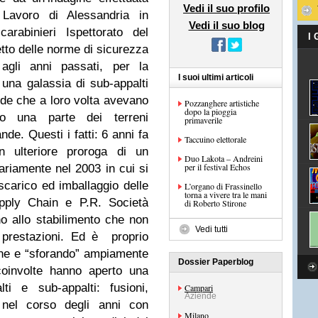
Vedi il suo profilo
l Lavoro di Alessandria in
Vedi il suo blog
arabinieri Ispettorato del
I
tto delle norme di sicurezza
 agli anni passati, per la
I suoi ultimi articoli
 una galassia di sub-appalti
ende che a loro volta avevano
Pozzanghere artistiche
dopo la pioggia
sso una parte dei terreni
primaverile
nde. Questi i fatti: 6 anni fa
Taccuino elettorale
 ulteriore proroga di un
Duo Lakota – Andreini
per il festival Echos
nariamente nel 2003 in cui si
 scarico ed imballaggio delle
L’organo di Frassinello
torna a vivere tra le mani
ply Chain e P.R. Società
di Roberto Stirone
no allo stabilimento che non
Vedi tutti
 prestazioni. Ed è proprio
one e “sforando” ampiamente
Dossier Paperblog
 coinvolte hanno aperto una
alti e sub-appalti: fusioni,
Campari
Aziende
o nel corso degli anni con
Milano