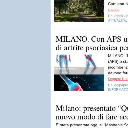
Cumiana Neg
seguito
Da
Retrò On
ATTUALITÀ
,
MILANO. Con APS un a
di artrite psoriasica per
MILANO. “L’
(APS) è sta
incombenze
devono fare
Leggere il s
Da
Agipapr
INFORMAZI
Milano: presentato “Q
nuovo modo di fare acqu
E’ stata presentata oggi al “Mashable 