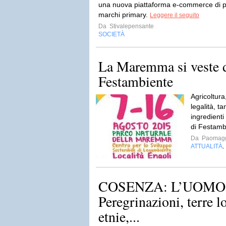
una nuova piattaforma e-commerce di pr
marchi primary.
Leggere il seguito
Da
Stivalepensante
SOCIETÀ
La Maremma si veste d
Festambiente
Agricoltura
legalità, t
ingredienti
di Festamb
Da
Paomag
ATTUALITÀ
,
COSENZA: L’UOMO
Peregrinazioni, terre l
etnie,...