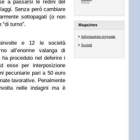
se a passarsi le redini del
Mete
llaggi. Senza però cambiare
olarmente sottopagati (o non
o “di turno”.
Magazines
Informazione regionale
involte e 12 le società
Società
rno all’enorme valanga di
a ha proceduto nel deferire i
ad esse per interposizione
ioni pecuniarie pari a 50 euro
rnate lavorative. Penalmente
volta nelle indagini ma è