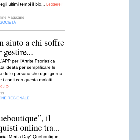
li ultimi tempi il bio...
Leggere il
line Magazine
SOCIETÀ
iuto a chi soffre
 gestire...
APP per l’Artrite Psoriasica
ta ideata per semplificare le
 delle persone che ogni giorno
 i conti con questa malatti...
eguito
ess
ONE REGIONALE
ueboutique”, il
isti online tra...
Social Media Day” Queboutique,