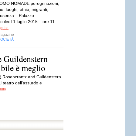
UOMO NOMADE peregrinazioni,
ne, luoghi, etnie, migranti,
osenza – Palazzo
oledì 1 luglio 2015 – ore 11.
eguito
Magazine
SOCIETÀ
 e Guildenstern
bile è meglio
 ( Rosencrantz and Guildenstern
 teatro dell'assurdo e
uito