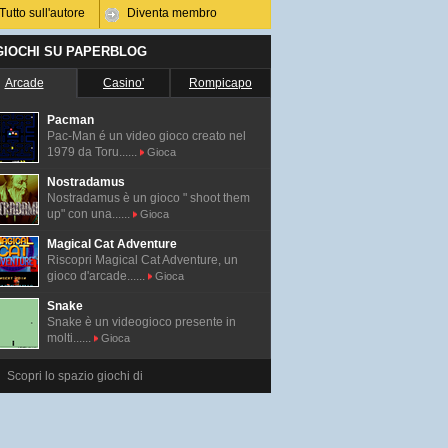
Tutto sull'autore
Diventa membro
 GIOCHI SU PAPERBLOG
Arcade
Casino'
Rompicapo
Pacman
Pac-Man é un video gioco creato nel
1979 da Toru......
Gioca
Nostradamus
Nostradamus è un gioco " shoot them
up" con una......
Gioca
Magical Cat Adventure
Riscopri Magical Cat Adventure, un
gioco d'arcade......
Gioca
Snake
Snake è un videogioco presente in
molti......
Gioca
Scopri lo spazio giochi di