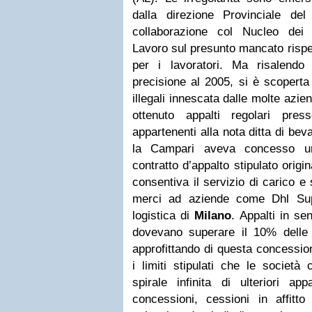
dalla direzione Provinciale de
collaborazione col Nucleo dei c
Lavoro sul presunto mancato rispe
per i lavoratori. Ma risalendo
precisione al 2005, si è scoperta
illegali innescata dalle molte azi
ottenuto appalti regolari pre
appartenenti alla nota ditta di beva
la Campari aveva concesso un
contratto d’appalto stipulato origi
consentiva il servizio di carico e
merci ad aziende come Dhl Sup
logistica di
Milano
. Appalti in se
dovevano superare il 10% delle
approfittando di questa concessi
i limiti stipulati che le società
spirale infinita di ulteriori app
concessioni, cessioni in affitt