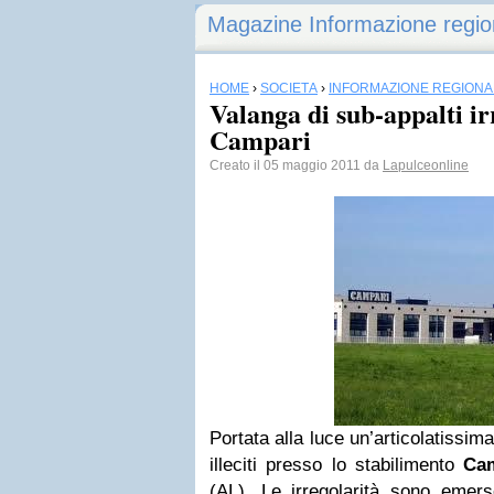
Magazine Informazione regio
HOME
›
SOCIETÀ
›
INFORMAZIONE REGIONA
Valanga di sub-appalti ir
Campari
Creato il 05 maggio 2011 da
Lapulceonline
Portata alla luce un’articolatissima
illeciti presso lo stabilimento
Ca
(AL). Le irregolarità sono emers