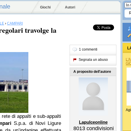
nale
Giochi
Autori
LE
›
CAMPARI
regolari travolge la
L
1 commenti
REG
L'
Segnala un abuso
GI
A proposito dell'autore
Agi
 rete di appalti e sub-appalti
Lapulceonline
mpari
S.p.a. di Novi Ligure
8013
condivisioni
e da un’indagine effettuata