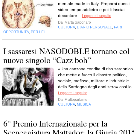
mentale made in Italy. Preparai questi
video tempo addietro e poi li lasciai
decantare...
Leggere il seguito
Da
Marta Saponaro
CULTURA
DIARIO PERSONALE
PARI
,
,
OPPORTUNITÀ
PER LEI
,
I sassaresi NASODOBLE tornano col
nuovo singolo “Cazz boh”
«Una canzone condita di riso sardonico
che mette a fuoco il disastro politico,
sociale, mafioso, militare e industriale
della Sardegna degli anni zero» così lo..
Leggere il seguito
Da
Fraltoparlante
CULTURA
MUSICA
,
6° Premio Internazionale per la
Sceneggiatura Mattador: la Giuria 201