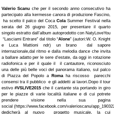
Valerio Scanu
che per il secondo anno consecutivo ha
partecipato alla kermesse canora di produzione Fascino,
ha scelto il palco del Coca
Cola
Summer Festival nella
serata del 26 giugno 2015, per presentare il quarto
singolo estratto dall’album autoprodotto con NatyLoveYou
“Lasciami Entrare” dal titolo “
Alone
” (autori:W. O. Knight
e Luca Mattioni ndr) un brano dal sapore
internazionale,dal ritmo e dalla melodia dance che invita
a ballare adatto per le sere d’estate, da oggi in rotazione
radiofonica e per il quale il il cantautore, riconosciuto
una delle più belle voci del panorama italiano, sul palco
di Piazza del Popolo a
Roma
ha riscosso parecchi
consensi tra il pubblico e gli addetti ai lavori.Dopo il tour
estivo
#VSLIVE2015
che il cantante sta portando in giro
per le piazze di varie località italiane e di cui potrete
prendere visione nella sua pagina
social (https://www.facebook.com/valerioscanu/app_19032
dedicherà al nuovo progetto musicale, la cui