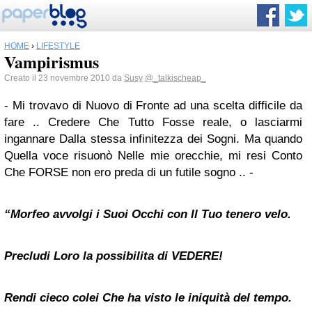
HOME
›
LIFESTYLE
Vampirismus
Creato il 23 novembre 2010 da
Susy
@_talkischeap_
- Mi trovavo di Nuovo di Fronte ad una scelta difficile da
fare .. Credere Che Tutto Fosse reale, o lasciarmi
ingannare Dalla stessa infinitezza dei Sogni.
Ma quando
Quella voce risuonò Nelle mie orecchie, mi resi Conto
Che FORSE non ero preda di un futile sogno ..
-
“Morfeo avvolgi i Suoi Occhi con Il Tuo tenero velo.
Precludi Loro la possibilita di VEDERE!
Rendi cieco colei Che ha visto le iniquità del tempo.