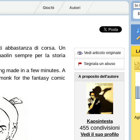
Giochi
Autori
ti abbastanza di corsa. Un
L
Vedi articolo originale
aolin sempre per la storia
L'
Segnala un abuso
GI
ng made in a few minutes. A
A proposito dell'autore
monk for the fantasy comic
Agi
Kaosintesta
455
condivisioni
Vedi il suo profilo