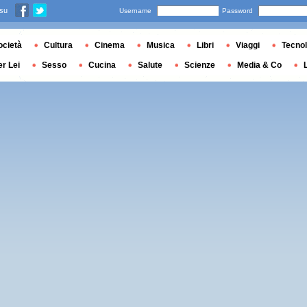
 su
Username
Password
ocietà
Cultura
Cinema
Musica
Libri
Viaggi
Tecnol
er Lei
Sesso
Cucina
Salute
Scienze
Media & Co