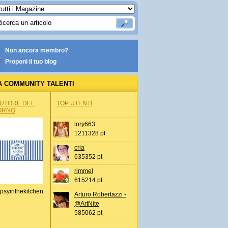
Non ancora membro?
Proponi il tuo blog
A COMMUNITY TALENTI
AUTORE DEL
TOP UTENTI
ORNO
lory663
1211328 pt
cria
635352 pt
rimmel
615214 pt
psyinthekitchen
Arturo Robertazzi -
@ArtNite
585062 pt