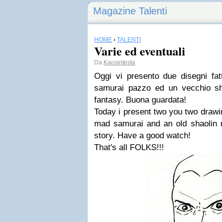
Magazine Talenti
HOME
›
TALENTI
Varie ed eventuali
Da
Kaosintesta
Oggi vi presento due disegni fat
samurai pazzo ed un vecchio sh
fantasy. Buona guardata!
Today i present two you two drawi
mad samurai and an old shaolin 
story. Have a good watch!
That's all FOLKS!!!