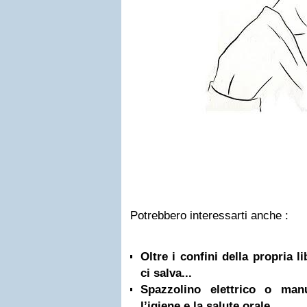
Potrebbero interessarti anche :
Oltre i confini della propria l
ci salva...
Spazzolino elettrico o ma
l’igiene e la salute orale