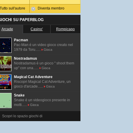
Tutto sull'autore
Diventa membro
 GIOCHI SU PAPERBLOG
Arcade
Casino'
Rompicapo
Pacman
Pac-Man é un video gioco creato nel
1979 da Toru......
Gioca
Nostradamus
Nostradamus è un gioco " shoot them
up" con una......
Gioca
Magical Cat Adventure
Riscopri Magical Cat Adventure, un
gioco d'arcade......
Gioca
Snake
Snake è un videogioco presente in
molti......
Gioca
Scopri lo spazio giochi di