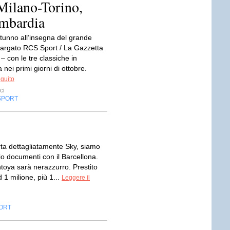
Milano-Torino,
ombardia
tunno all’insegna del grande
 targato RCS Sport / La Gazzetta
 – con le tre classiche in
ei primi giorni di ottobre.
eguito
ci
SPORT
ta dettagliatamente Sky, siamo
io documenti con il Barcellona.
toya sarà nerazzurro. Prestito
 1 milione, più 1...
Leggere il
ORT