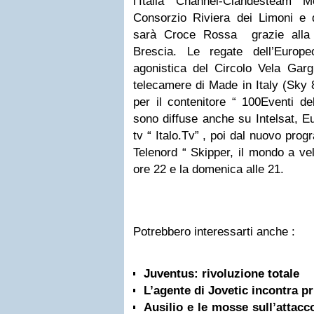
l’Italia Channel-Clandesteam M
Consorzio Riviera dei Limoni e d
sarà Croce Rossa grazie alla d
Brescia. Le regate dell’Europ
agonistica del Circolo Vela Garg
telecamere di Made in Italy (Sky 8
per il contenitore “ 100Eventi d
sono diffuse anche su Intelsat, E
tv “ Italo.Tv” , poi dal nuovo pro
Telenord “ Skipper, il mondo a vel
ore 22 e la domenica alle 21.
Potrebbero interessarti anche :
Juventus: rivoluzione totale
L’agente di Jovetic incontra pr
Ausilio e le mosse sull’attacco