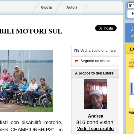
Giochi
Autori
ABILI MOTORI SUL
L
Vedi articolo originale
L'
Segnala un abuso
GI
A proposito dell'autore
Agi
Andrea
816
condivisioni
sti con disabilità motorie,
Vedi il suo profilo
SS CHAMPIONSHIPS", in