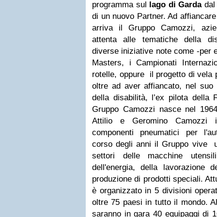
programma sul
lago di Garda
dal 
di un nuovo Partner. Ad affianca
arriva il Gruppo Camozzi, azi
attenta alle tematiche della di
diverse iniziative note come -per
Masters, i Campionati Internazi
rotelle, oppure il progetto di vel
oltre ad aver affiancato, nel suo
della disabilità, l’ex pilota dell
Gruppo Camozzi nasce nel 1964 qu
Attilio e Geromino Camozzi i
componenti pneumatici per l'au
corso degli anni il Gruppo vive u
settori delle macchine utensil
dell'energia, della lavorazione 
produzione di prodotti speciali. A
è organizzato in 5 divisioni opera
oltre 75 paesi in tutto il mondo. 
saranno in gara 40 equipaggi di 1