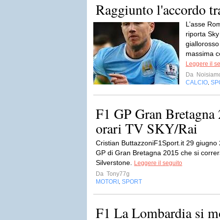
Raggiunto l'accordo t
L’asse Rom
riporta Sky
giallorosso
massima co
Leggere il s
Da
Noisiam
CALCIO
SP
,
F1 GP Gran Bretagna 
orari TV SKY/Rai
Cristian ButtazzoniF1Sport.it 29 giugno
GP di Gran Bretagna 2015 che si correrà 
Silverstone.
Leggere il seguito
Da
Tony77g
MOTORI
SPORT
,
F1 La Lombardia si mob