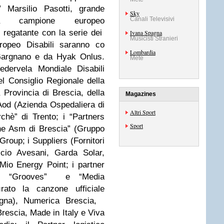
” Marsilio Pasotti, grande
Sky
Canali Televisivi
ma campione europeo
 regatante con la serie dei
Ivana Spagna
Musicisti Stranieri
ropeo Disabili saranno co
Lombardia
 Gargnano e da Hyak Onlus.
Mete
edervela Mondiale Disabili
l Consiglio Regionale della
 Provincia di Brescia, della
Magazines
 Aod (Azienda Ospedaliera di
Altri Sport
hè” di Trento; i “Partners
Sport
ne Asm di Brescia” (Gruppo
roup; i Suppliers (Fornitori
ficio Avesani, Garda Solar,
Mio Energy Point; i partner
on “Grooves” e “Media
rato la canzone ufficiale
agna), Numerica Brescia,
escia, Made in Italy e Viva