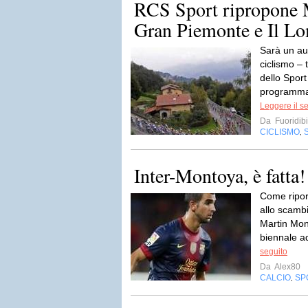
RCS Sport ripropone 
Gran Piemonte e Il L
Sarà un au
ciclismo –
dello Sport
programma n
Leggere il s
Da
Fuoridibi
CICLISMO
,
Inter-Montoya, è fatta!
Come ripor
allo scamb
Martin Mon
biennale ad
seguito
Da
Alex80
CALCIO
SP
,