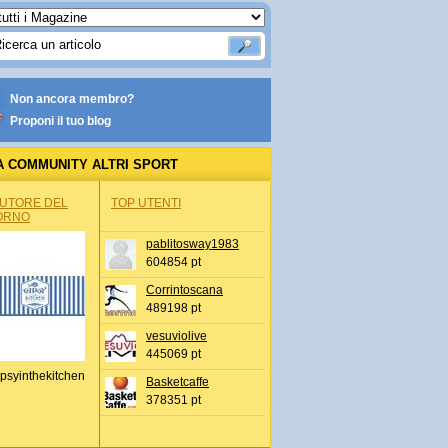
Non ancora membro?
Proponi il tuo blog
A COMMUNITY ALTRI SPORT
AUTORE DEL
TOP UTENTI
ORNO
pablitosway1983
604854 pt
Corrintoscana
489198 pt
vesuviolive
445069 pt
psyinthekitchen
Basketcaffe
378351 pt