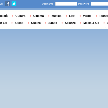
 su
Username
Password
ocietà
Cultura
Cinema
Musica
Libri
Viaggi
Tecnol
er Lei
Sesso
Cucina
Salute
Scienze
Media & Co