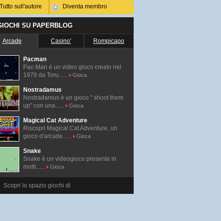
Tutto sull'autore
Diventa membro
 GIOCHI SU PAPERBLOG
Arcade
Casino'
Rompicapo
Pacman
Pac-Man é un video gioco creato nel
1979 da Toru......
Gioca
Nostradamus
Nostradamus è un gioco " shoot them
up" con una......
Gioca
Magical Cat Adventure
Riscopri Magical Cat Adventure, un
gioco d'arcade......
Gioca
Snake
Snake è un videogioco presente in
molti......
Gioca
Scopri lo spazio giochi di