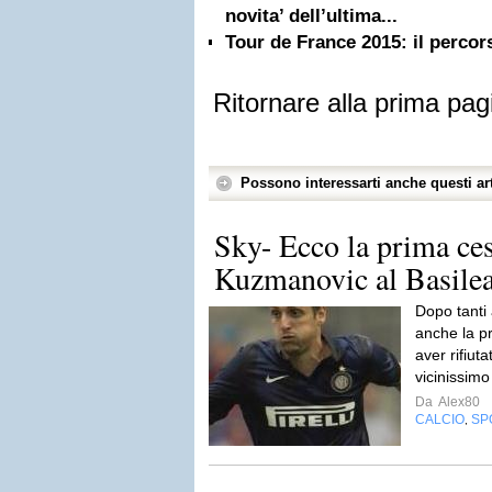
novita’ dell’ultima...
Tour de France 2015: il percors
Ritornare alla prima pag
Possono interessarti anche questi art
Sky- Ecco la prima ces
Kuzmanovic al Basilea
Dopo tanti 
anche la p
aver rifiut
vicinissimo
Da
Alex80
CALCIO
SP
,