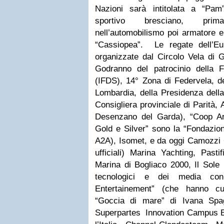
Nazioni sarà intitolata a “Pam
sportivo bresciano, pri
nell’automobilismo poi armatore e
“Cassiopea”. Le regate dell’Eu
organizzate dal Circolo Vela di
Godranno del patrocinio della F
(IFDS), 14° Zona di Federvela, de
Lombardia, della Presidenza della
Consigliera provinciale di Parità,
Desenzano del Garda), “Coop Arc
Gold e Silver” sono la “Fondazio
A2A), Isomet, e da oggi Camozzi G
ufficiali) Marina Yachting, Pasti
Marina di Bogliaco 2000, Il Sole 
tecnologici e dei media c
Entertainement” (che hanno cu
“Goccia di mare” di Ivana Sp
Superpartes Innovation Campus Br