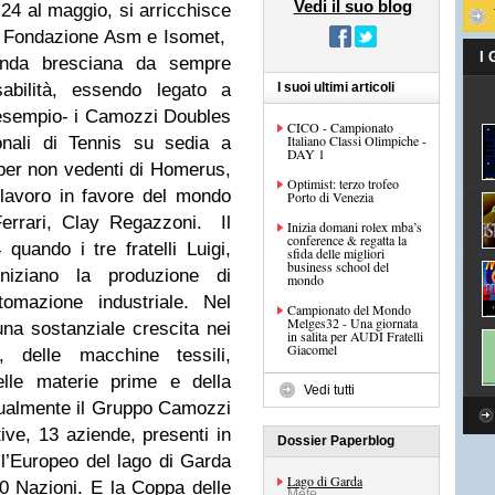
Vedi il suo blog
24 al maggio, si arricchisce
re Fondazione Asm e Isomet,
I
enda bresciana da sempre
sabilità, essendo legato a
I suoi ultimi articoli
 esempio- i Camozzi Doubles
CICO - Campionato
Italiano Classi Olimpiche -
onali di Tennis su sedia a
DAY 1
a per non vedenti di Homerus,
Optimist: terzo trofeo
 lavoro in favore del mondo
Porto di Venezia
a Ferrari, Clay Regazzoni.
Il
Inizia domani rolex mba’s
conference & regatta la
ando i tre fratelli Luigi,
sfida delle migliori
business school del
niziano la produzione di
mondo
tomazione industriale. Nel
Campionato del Mondo
Melges32 - Una giornata
na sostanziale crescita nei
in salita per AUDI Fratelli
Giacomel
i, delle macchine tessili,
delle materie prime e della
Vedi tutti
ttualmente il Gruppo Camozzi
tive, 13 aziende, presenti in
Dossier Paperblog
All’Europeo del lago di Garda
Lago di Garda
0 Nazioni. E la Coppa delle
Mete