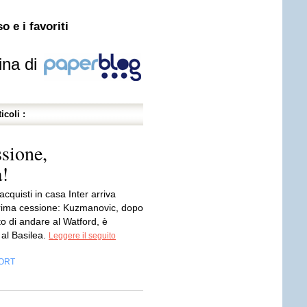
o e i favoriti
ina di
icoli :
sione,
!
acquisti in casa Inter arriva
rima cessione: Kuzmanovic, dopo
ato di andare al Watford, è
 al Basilea.
Leggere il seguito
ORT