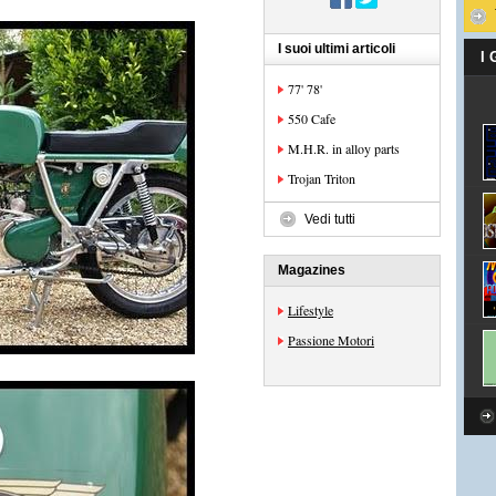
I suoi ultimi articoli
I
77' 78'
550 Cafe
M.H.R. in alloy parts
Trojan Triton
Vedi tutti
Magazines
Lifestyle
Passione Motori