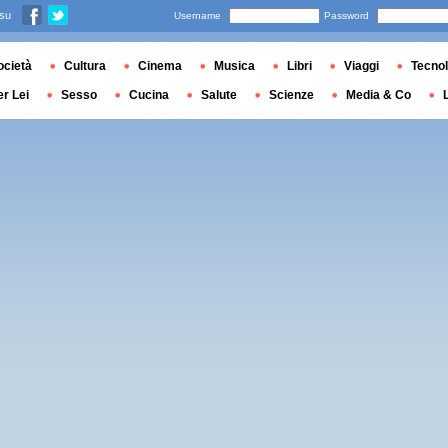
 su
Username
Password
ocietà
Cultura
Cinema
Musica
Libri
Viaggi
Tecnol
er Lei
Sesso
Cucina
Salute
Scienze
Media & Co