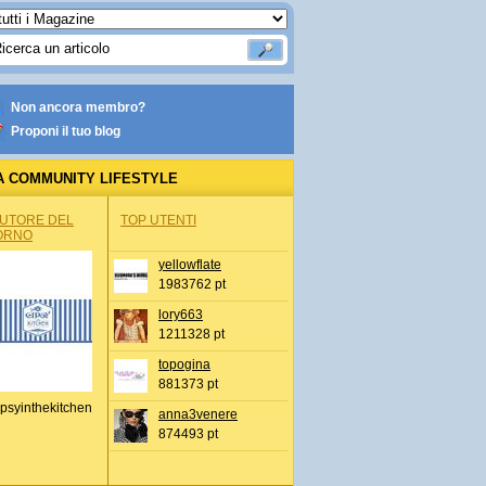
Non ancora membro?
Proponi il tuo blog
A COMMUNITY LIFESTYLE
AUTORE DEL
TOP UTENTI
ORNO
yellowflate
1983762 pt
lory663
1211328 pt
topogina
881373 pt
psyinthekitchen
anna3venere
874493 pt