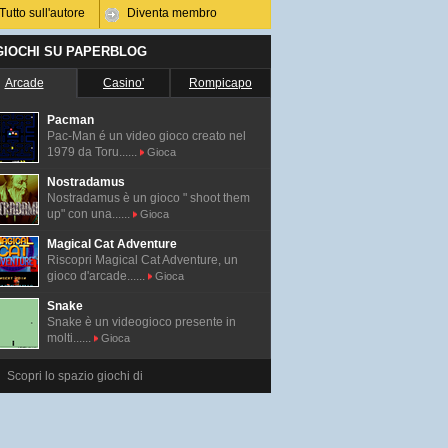
Tutto sull'autore
Diventa membro
 GIOCHI SU PAPERBLOG
Arcade
Casino'
Rompicapo
Pacman
Pac-Man é un video gioco creato nel
1979 da Toru......
Gioca
Nostradamus
Nostradamus è un gioco " shoot them
up" con una......
Gioca
Magical Cat Adventure
Riscopri Magical Cat Adventure, un
gioco d'arcade......
Gioca
Snake
Snake è un videogioco presente in
molti......
Gioca
Scopri lo spazio giochi di