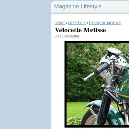
Magazine Lifestyle
HOME
›
LIFESTYLE
›
PASSIONE MOTORI
Velocette Metisse
Da
Rudebarber