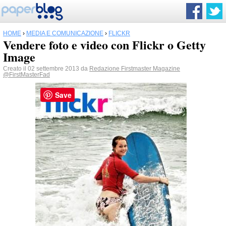
HOME
›
MEDIA E COMUNICAZIONE
›
FLICKR
Vendere foto e video con Flickr o Getty
Image
Creato il 02 settembre 2013 da
Redazione Firstmaster Magazine
@FirstMasterFad
Save