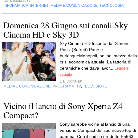
Da
Mischa1987
INFORMATICA
INTERNET
MEDIA E COMUNICAZIONE
TECNOLOGIA
,
,
,
Domenica 28 Giugno sui canali Sky
Cinema HD e Sky 3D
Sky Cinema HD Inserito da: Simone
Rossi (Satred) Pane e
burlesqueMonopoli, nel bel mezzo della
crisi economica attuale. La fattoria di
ceramiche che dava lavor...
Leggere il
seguito
Da
Digitalsat
MEDIA E COMUNICAZIONE
PROGRAMMI TV
TELEVISIONE
,
,
Vicino il lancio di Sony Xperia Z4
Compact?
Sony sarebbe vicina al lancio di una
versione Compact del suo nuovo top di
gamma. Con il codice prodotto E5663,