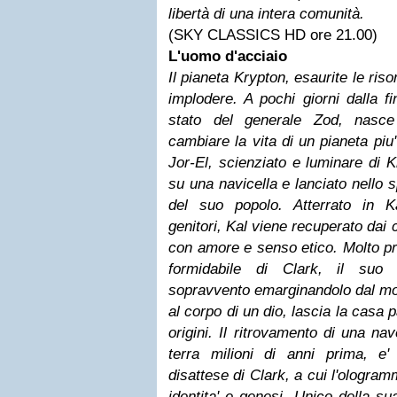
libertà di una intera comunità.
(SKY CLASSICS HD ore 21.00)
L'uomo d'acciaio
Il pianeta Krypton, esaurite le ris
implodere. A pochi giorni dalla fi
stato del generale Zod, nasc
cambiare la vita di un pianeta piu'
Jor-El, scienziato e luminare di 
su una navicella e lanciato nello 
del suo popolo. Atterrato in 
genitori, Kal viene recuperato dai
con amore e senso etico. Molto pre
formidabile di Clark, il suo
sopravvento emarginandolo dal mo
al corpo di un dio, lascia la casa 
origini. Il ritrovamento di una nav
terra milioni di anni prima, e
disattese di Clark, a cui l'ologram
identita' e genesi. Unico della su