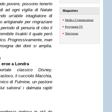
ndo povere, possono tenerlo
i ad ogni vigilia di Natale
Magazines
o un'abile intagliatore di
Media e Comunicazione
o artigianale per ringraziare
Programmi TV
 periodo di penuria di cibo il
Televisione
emibile Iisakki il quale però
amico. Progressivamente, man
nsegna dei doni si amplia.
)
n eroe a Londra
mortale classico Disney.
asloco, il cucciolo Macchia,
amico di Fulmine, un pastore
ui salvera' i dalmata rapiti
orghesia inglese in età da