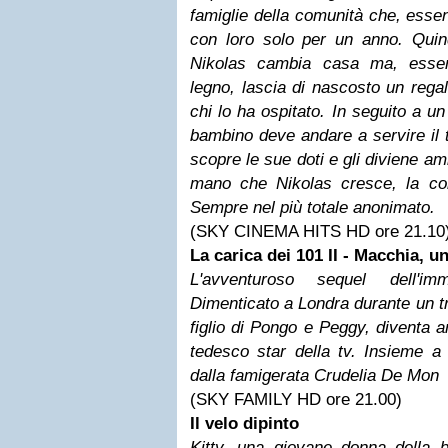
famiglie della comunità che, esse
con loro solo per un anno. Quind
Nikolas cambia casa ma, essend
legno, lascia di nascosto un regal
chi lo ha ospitato. In seguito a un
bambino deve andare a servire il t
scopre le sue doti e gli diviene 
mano che Nikolas cresce, la co
Sempre nel più totale anonimato.
(SKY CINEMA HITS HD ore 21.10
La carica dei 101 II - Macchia, u
L'avventuroso sequel dell'im
Dimenticato a Londra durante un tr
figlio di Pongo e Peggy, diventa 
tedesco star della tv. Insieme a l
dalla famigerata Crudelia De Mon
(SKY FAMILY HD ore 21.00)
Il velo dipinto
Kitty, una giovane donna della b