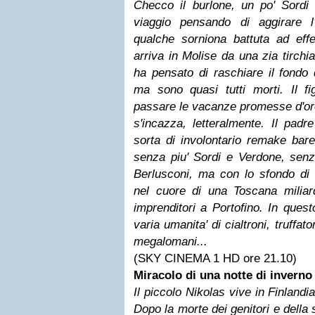
Checco il burlone, un po' Sordi 
viaggio pensando di aggirare l'i
qualche sorniona battuta ad ef
arriva in Molise da una zia tirchi
ha pensato di raschiare il fondo 
ma sono quasi tutti morti. Il f
passare le vacanze promesse d'oro
s'incazza, letteralmente. Il padr
sorta di involontario remake bare
senza piu' Sordi e Verdone, senz
Berlusconi, ma con lo sfondo di 
nel cuore di una Toscana miliard
imprenditori a Portofino. In ques
varia umanita' di cialtroni, truffator
megalomani...
(SKY CINEMA 1 HD ore 21.10)
Miracolo di una notte di inverno
Il piccolo Nikolas vive in Finlandia
Dopo la morte dei genitori e della 