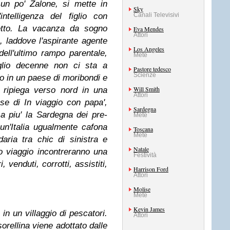
un po' Zalone, si mette in
Sky
ntelligenza del figlio con
Canali Televisivi
fetto. La vacanza da sogno
Eva Mendes
Attori
a, laddove l'aspirante agente
Los Angeles
dell'ultimo rampo parentale,
Mete
iglio decenne non ci sta a
Pastore tedesco
Scienze
 in un paese di moribondi e
Will Smith
e ripiega verso nord in una
Attori
se di In viaggio con papa',
Sardegna
a piu' la Sardegna dei pre-
Mete
un'Italia ugualmente cafona
Toscana
Mete
aria tra chic di sinistra e
Natale
to viaggio incontreranno una
Festività
i, venduti, corrotti, assistiti,
Harrison Ford
Attori
Molise
Mete
Kevin James
 in un villaggio di pescatori.
Attori
sorellina viene adottato dalle