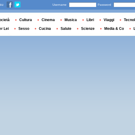
 su
Username
Password
ocietà
Cultura
Cinema
Musica
Libri
Viaggi
Tecnol
er Lei
Sesso
Cucina
Salute
Scienze
Media & Co