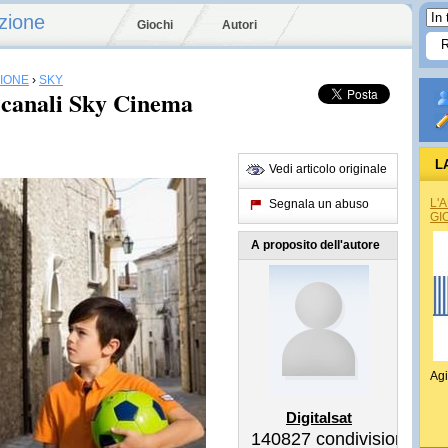
zione
Giochi
Autori
SIONE
›
SKY
 canali Sky Cinema
L
Vedi articolo originale
L'
Segnala un abuso
GI
A proposito dell'autore
Agi
Digitalsat
140827
condivisioni