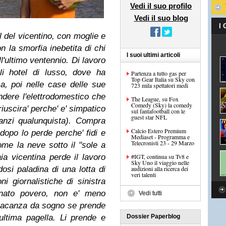
Vedi il suo profilo
Vedi il suo blog
I
l del vicentino, con moglie e
n la smorfia inebetita di chi
I suoi ultimi articoli
l'ultimo ventennio. Di lavoro
li hotel di lusso, dove ha
Partenza a tutto gas per
Top Gear Italia su Sky con
a, poi nelle case delle sue
723 mila spettatori medi
endere l'elettrodomestico che
The League, su Fox
Comedy (Sky) la comedy
iuscira' perche' e' simpatico
sul fantafootball con le
guest star NFL
anzi qualunquista). Compra
Calcio Estero Premium
dopo lo perde perche' fidi e
Mediaset - Programma e
Telecronisti 23 - 29 Marzo
ome la neve sotto il "sole a
ia vicentina perde il lavoro
#IGT, continua su Tv8 e
Sky Uno il viaggio nelle
dosi paladina di una lotta di
audizioni alla ricerca dei
veri talenti
i giornalistiche di sinistra
rnato povero, non e' meno
Vedi tutti
a vacanza da sogno se prende
l'ultima pagella. Li prende e
Dossier Paperblog