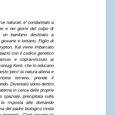
orse naturali, e' condannato a
ne e nei giorni del colpo di
e un bambino destinato a
 giovane e lontano. Figlio di
Krypton, Kal viene imbarcato
spazio con il codice genetico
Kansas e sopravvissuto ai
 coniugi Kent, che lo educano
sto pero' la natura aliena e
 nome terreno, prende il
ndo. Diventato uomo dentro
paterna in cerca delle proprie
e spaziale, precipitata sulla
' la risposta alle domande
ma del padre biologico rivela
a progenie, Clark incarna la