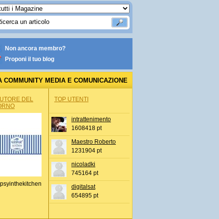
Non ancora membro?
Proponi il tuo blog
A COMMUNITY MEDIA E COMUNICAZIONE
AUTORE DEL
TOP UTENTI
ORNO
intrattenimento
1608418 pt
Maestro Roberto
1231904 pt
nicoladki
745164 pt
psyinthekitchen
digitalsat
654895 pt