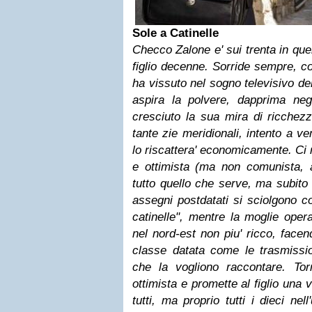
Sole a Catinelle
Checco Zalone e' sui trenta in que
figlio decenne. Sorride sempre, co
ha vissuto nel sogno televisivo del
aspira la polvere, dapprima neg
cresciuto la sua mira di ricchezz
tante zie meridionali, intento a v
lo riscattera' economicamente. Ci r
e ottimista (ma non comunista, 
tutto quello che serve, ma subito 
assegni postdatati si sciolgono c
catinelle", mentre la moglie opera
nel nord-est non piu' ricco, facen
classe datata come le trasmission
che la vogliono raccontare. To
ottimista e promette al figlio un
tutti, ma proprio tutti i dieci nel