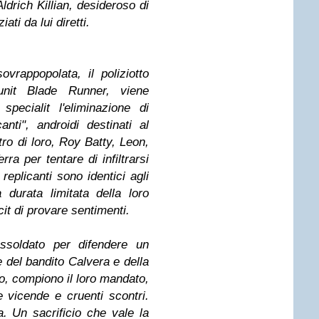
Aldrich Killian, desideroso di
iati da lui diretti.
rappopolata, il poliziotto
'unit Blade Runner, viene
pecialit l'eliminazione di
anti", androidi destinati al
tro di loro, Roy Batty, Leon,
ra per tentare di infiltrarsi
 replicanti sono identici agli
durata limitata della loro
cit di provare sentimenti.
soldato per difendere un
e del bandito Calvera e della
to, compiono il loro mandato,
 vicende e cruenti scontri.
. Un sacrificio che vale la