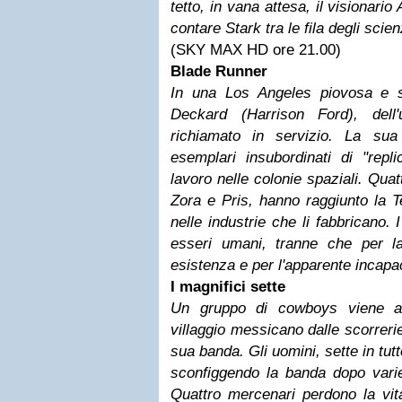
tetto, in vana attesa, il visionario 
contare Stark tra le fila degli scienz
(SKY MAX HD ore 21.00)
Blade Runner
In una Los Angeles piovosa e sov
Deckard (Harrison Ford), dell
richiamato in servizio. La sua s
esemplari insubordinati di "replic
lavoro nelle colonie spaziali. Quat
Zora e Pris, hanno raggiunto la Ter
nelle industrie che li fabbricano. I
esseri umani, tranne che per la 
esistenza e per l'apparente incapa
I magnifici sette
Un gruppo di cowboys viene as
villaggio messicano dalle scorreri
sua banda. Gli uomini, sette in tut
sconfiggendo la banda dopo varie
Quattro mercenari perdono la vita