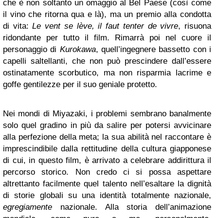
che è non soltanto un omaggio al Bel Paese (così come
il vino che ritorna qua e là), ma un premio alla condotta
di vita:
Le vent se lève, il faut tenter de vivre
, risuona
ridondante per tutto il film. Rimarrà poi nel cuore il
personaggio di
Kurokawa
, quell’ingegnere bassetto con i
capelli saltellanti, che non può prescindere dall’essere
ostinatamente scorbutico, ma non risparmia lacrime e
goffe gentilezze per il suo geniale protetto.
Nei mondi di Miyazaki, i problemi sembrano banalmente
solo quel gradino in più da salire per potersi avvicinare
alla perfezione della meta; la sua abilità nel raccontare è
imprescindibile dalla rettitudine della cultura giapponese
di cui, in questo film, è arrivato a celebrare addirittura il
percorso storico. Non credo ci si possa aspettare
altrettanto facilmente quel talento nell’esaltare la dignità
di storie globali su una identità totalmente nazionale,
egregiamente
nazionale. Alla storia dell’animazione