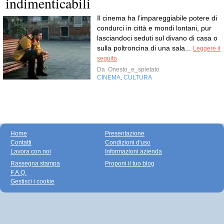
indimenticabili
Il cinema ha l’impareggiabile potere di
condurci in città e mondi lontani, pur
lasciandoci seduti sul divano di casa o
sulla poltroncina di una sala...
Leggere il
seguito
Da
Onesto_e_spietato
CINEMA
CULTURA
,
Home
Presentazione
Contatti
Condizioni d'uso
Lavora con noi
Informazioni azienda
Rassegna stampa
Proponi il tuo blog
F.A.Q.
Gestisci i cookie