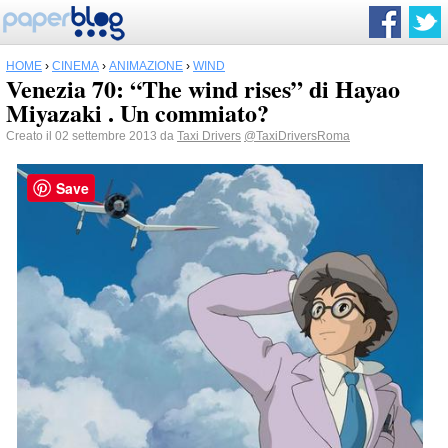
HOME
›
CINEMA
›
ANIMAZIONE
›
WIND
Venezia 70: “The wind rises” di Hayao
Miyazaki . Un commiato?
Creato il 02 settembre 2013 da
Taxi Drivers
@TaxiDriversRoma
Save