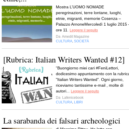
Mostra L’UOMO NOMADE
peregrinazioni, terre lontane, luoghi,
etnie, migranti, memorie Cosenza –
Palazzo ArnoneMercoledì 1 luglio 2015 
ore 11.
Leggere il seguito
Da
Amedit Magazine
CULTURA
SOCIETÀ
,
[Rubrica: Italian Writers Wanted #12]
“Buongiorno miei cari #FeniLettori,
dodicesimo appuntamento con la rubric
"Italian Writers Wanted". Ogni giorno,
riceviamo tantissime e-mail , molte di
autori...
Leggere il seguito
Da
Lafenicebook
CULTURA
LIBRI
,
La sarabanda dei falsari archeologici
di Massimo Pittau. Ho letto con