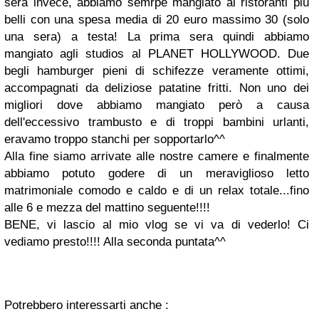
sera invece, abbiamo semrpe mangiato ai ristoranti più
belli con una spesa media di 20 euro massimo 30 (solo
una sera) a testa! La prima sera quindi abbiamo
mangiato agli studios al
PLANET HOLLYWOOD
. Due
begli hamburger pieni di schifezze veramente ottimi,
accompagnati da deliziose patatine fritti. Non uno dei
migliori dove abbiamo mangiato però a causa
dell'eccessivo trambusto e di troppi bambini urlanti,
eravamo troppo stanchi per sopportarlo^^
Alla fine siamo arrivate alle nostre camere e finalmente
abbiamo potuto godere di un meraviglioso letto
matrimoniale comodo e caldo e di un relax totale...fino
alle 6 e mezza del mattino seguente!!!!
BENE, vi lascio al mio vlog se vi va di vederlo! Ci
vediamo presto!!!! Alla seconda puntata^^
Potrebbero interessarti anche :