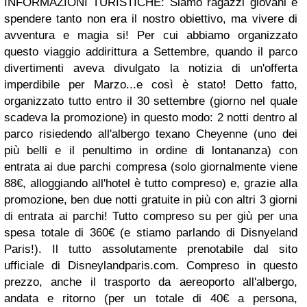
INFORMAZIONI TURISTICHE: Siamo ragazzi giovani e
spendere tanto non era il nostro obiettivo, ma vivere di
avventura e magia si! Per cui abbiamo organizzato
questo viaggio addirittura a Settembre, quando il parco
divertimenti aveva divulgato la notizia di un'offerta
imperdibile per Marzo...e così è stato! Detto fatto,
organizzato tutto entro il 30 settembre (giorno nel quale
scadeva la promozione) in questo modo: 2 notti dentro al
parco risiedendo all'albergo texano Cheyenne (uno dei
più belli e il penultimo in ordine di lontananza) con
entrata ai due parchi compresa (solo giornalmente viene
88€, alloggiando all'hotel è tutto compreso) e, grazie alla
promozione, ben due notti gratuite in più con altri 3 giorni
di entrata ai parchi! Tutto compreso su per giù per una
spesa totale di 360€ (e stiamo parlando di Disnyeland
Paris!). Il tutto assolutamente prenotabile dal sito
ufficiale di Disneylandparis.com. Compreso in questo
prezzo, anche il trasporto da aereoporto all'albergo,
andata e ritorno (per un totale di 40€ a persona,