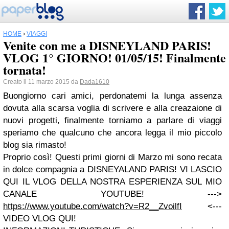
HOME
›
VIAGGI
Venite con me a DISNEYLAND PARIS!
VLOG 1° GIORNO! 01/05/15! Finalmente
tornata!
Creato il 11 marzo 2015 da
Dada1610
Buongiorno cari amici, perdonatemi la lunga assenza
dovuta alla scarsa voglia di scrivere e alla creazaione di
nuovi progetti, finalmente torniamo a parlare di viaggi
speriamo che qualcuno che ancora legga il mio piccolo
blog sia rimasto!
Proprio così!
Questi primi giorni di Marzo mi sono recata
in dolce compagnia a DISNEYALAND PARIS! VI LASCIO
QUI IL VLOG DELLA NOSTRA ESPERIENZA SUL MIO
CANALE YOUTUBE! --->
https://www.youtube.com/watch?v=R2__ZvoilfI
<---
VIDEO VLOG QUI!