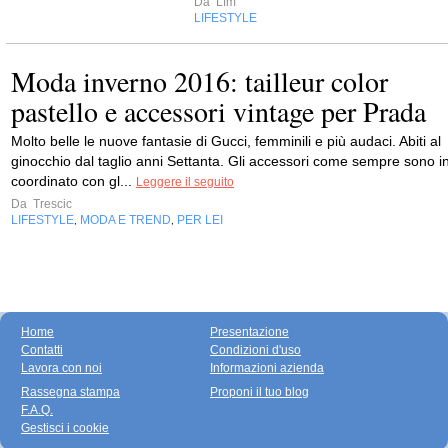
Da
Lfm
LIFESTYLE
Moda inverno 2016: tailleur color
pastello e accessori vintage per Prada
Molto belle le nuove fantasie di Gucci, femminili e più audaci. Abiti al
ginocchio dal taglio anni Settanta. Gli accessori come sempre sono i
coordinato con gl...
Leggere il seguito
Da
Trescic
LIFESTYLE
MODA E TREND
PER LEI
,
,
Home
Presentazione
Contatti
Condizioni d'uso
Lavora con noi
Informazioni azienda
Rassegna stampa
Proponi il tuo blog
F.A.Q.
Gestisci i cookie