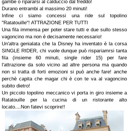
gambe o ripararsi al calduccio dal freddo!
Durano entrambi al massimo 20 minuti!
Infine ci siamo concessi una ride sul topolino
"Ratatouille"
! ATTRAZIONE PER TUTTI
Una fila immensa per poter stare tutti e due sullo stesso
vagoncino ma non è decisamente necessario!
Un'altra genialata che la Disney ha inventato è la corsa
SINGLE RIDER, chi vuole dunque può rispariamrsi tanta
fila (insieme 60 minuti, single rider 15) per fare
l'attrazione da solo vicino ad altre persona ma quando
non si tratta di forti emozioni si può anche fare! anche
perchè capita che magar chi è con te va al vagoncino
subito dietro!
Un piccolo topolino meccanico vi porta in giro insieme a
Ratatouille per la cucina di un ristorante alto
locato....Non fatevi scoprire!!