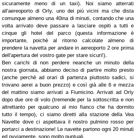
sicuramente meno di un taxi). Noi siamo atterrati
all'aereoporto di Orly, uno dei più vicini ma che dista
comunque almeno una 40ina di minuti, contando che una
volta arrivato deve passare a lasciare ospiti a tutti e
cinque gli hotel del parco (questa informazione è
importante, poichè al ritorno calcolate almeno di
prendere la navetta per andare in aereoporto 2 ore prima
dell'apertura del vostro gate per stare sicuri!).
Ben carichi di non perdere neanche un minuto della
nostra giornata, abbiamo deciso di partire molto presto
(anche perchè ad orari di partenza piuttosto sadici, si
trovano aerei a buon prezzo) e così già alle 6 e mezza
del mattino siamo arrivati a Fiumicino. Arrivati ad Orly
dopo due ore di volo (tremende per la sottoscritta e non
altrettanto per qualcuno al mio fianco che ha dormito
tutto il tempo), ci siamo diretti alla stazione della Vea
Navette dove ci aspettava il nostro pulmino rosso per
portarci a destinazione! Le navette partono ogni 20 minuti
ed ovviamente, sono molto puntuali.