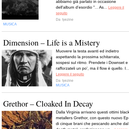
abbiamo già parlato in occasione
dell'album d'esordio "... As...
Leggere il
seguito
Da
Iyezine
MUSICA
Dimension – Life is a Mistery
Muovere la testa avanti ed indietro
aspettando la prossima schitarrata,
sospesi sul ritmo. Prendete i Downset e
rafforzateli un po', ma il flow è quello. I..
Leggere il seguito
Da
Iyezine
MUSICA
Grethor – Cloaked In Decay
Dalla Virginia arrivano questi ottimi blac
metallers Grethor, con questo nuovo Ep
di cinque brani che pescando anche dal