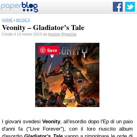
HOME
›
MUSICA
Veonity – Gladiator’s Tale
Creato il 13 marzo 2015 da
Iyezine
@iyezine
Save
I giovani svedesi
Veonity
, all'esordio dopo l'Ep di un paio
d'anni fa ("Live Forever"), con il loro riuscito album
d'esordio
Gladiator's Tale
vanno a rimpolpare le orde di