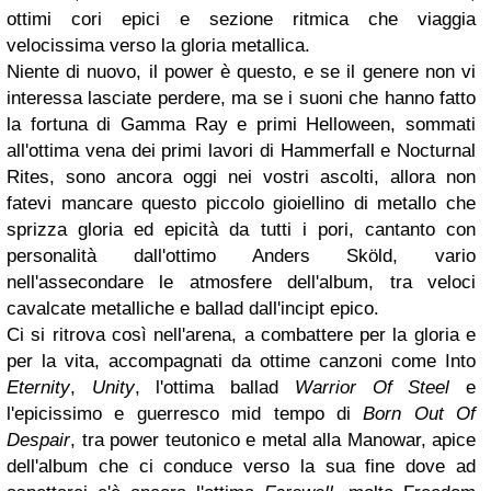
ottimi cori epici e sezione ritmica che viaggia
velocissima verso la gloria metallica.
Niente di nuovo, il power è questo, e se il genere non vi
interessa lasciate perdere, ma se i suoni che hanno fatto
la fortuna di Gamma Ray e primi Helloween, sommati
all'ottima vena dei primi lavori di Hammerfall e Nocturnal
Rites, sono ancora oggi nei vostri ascolti, allora non
fatevi mancare questo piccolo gioiellino di metallo che
sprizza gloria ed epicità da tutti i pori, cantanto con
personalità dall'ottimo Anders Sköld, vario
nell'assecondare le atmosfere dell'album, tra veloci
cavalcate metalliche e ballad dall'incipt epico.
Ci si ritrova così nell'arena, a combattere per la gloria e
per la vita, accompagnati da ottime canzoni come Into
Eternity
,
Unity
, l'ottima ballad
Warrior Of Steel
e
l'epicissimo e guerresco mid tempo di
Born Out Of
Despair
, tra power teutonico e metal alla Manowar, apice
dell'album che ci conduce verso la sua fine dove ad