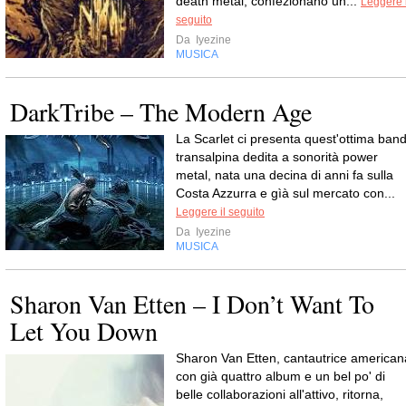
death metal, confezionano un...
Leggere i
seguito
Da
Iyezine
MUSICA
DarkTribe – The Modern Age
La Scarlet ci presenta quest'ottima ban
transalpina dedita a sonorità power
metal, nata una decina di anni fa sulla
Costa Azzurra e gìà sul mercato con...
Leggere il seguito
Da
Iyezine
MUSICA
Sharon Van Etten – I Don’t Want To
Let You Down
Sharon Van Etten, cantautrice american
con già quattro album e un bel po' di
belle collaborazioni all'attivo, ritorna,