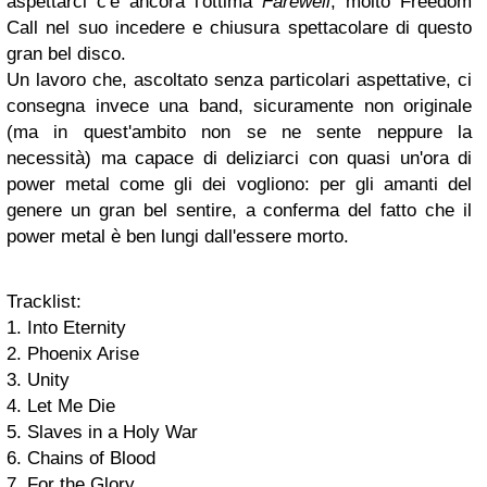
aspettarci c'è ancora l'ottima
Farewell
, molto Freedom
Call nel suo incedere e chiusura spettacolare di questo
gran bel disco.
Un lavoro che, ascoltato senza particolari aspettative, ci
consegna invece una band, sicuramente non originale
(ma in quest'ambito non se ne sente neppure la
necessità) ma capace di deliziarci con quasi un'ora di
power metal come gli dei vogliono: per gli amanti del
genere un gran bel sentire, a conferma del fatto che il
power metal è ben lungi dall'essere morto.
Tracklist:
1. Into Eternity
2. Phoenix Arise
3. Unity
4. Let Me Die
5. Slaves in a Holy War
6. Chains of Blood
7. For the Glory