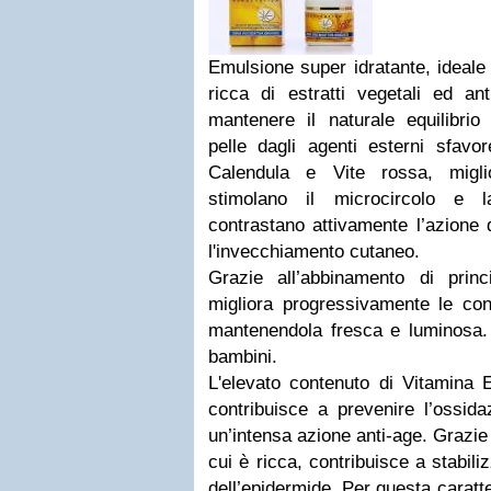
Emulsione super idratante, ideale 
ricca di estratti vegetali ed ant
mantenere il naturale equilibrio 
pelle dagli agenti esterni sfavor
Calendula e Vite rossa, miglio
stimolano il microcircolo e la
contrastano attivamente l’azione d
l'invecchiamento cutaneo.
Grazie all’abbinamento di princip
migliora progressivamente le cond
mantenendola fresca e luminosa. 
bambini.
L'elevato contenuto di Vitamina E
contribuisce a prevenire l’ossida
un’intensa azione anti-age. Grazi
cui è ricca, contribuisce a stabil
dell’epidermide. Per questa caratte