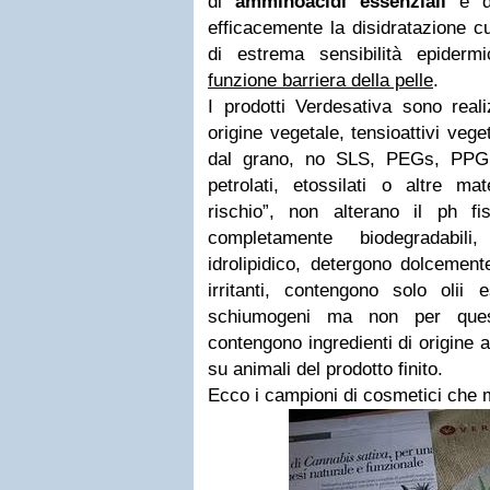
di
amminoacidi essenziali
e 
efficacemente la disidratazione cu
di estrema sensibilità epiderm
funzione barriera della pelle
.
I prodotti Verdesativa sono real
origine vegetale, tensioattivi vege
dal grano, no SLS, PEGs, PPG,
petrolati, etossilati o altre ma
rischio”, non alterano il ph fis
completamente biodegradabili
idrolipidico, detergono dolcemen
irritanti, contengono solo olii 
schiumogeni ma non per ques
contengono ingredienti di origine 
su animali del prodotto finito.
Ecco i campioni di cosmetici che m