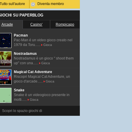
Tutto sull'autore
Diventa membro
 GIOCHI SU PAPERBLOG
Arcade
Casino'
Rompicapo
Pacman
Pac-Man é un video gioco creato nel
1979 da Toru......
Gioca
Nostradamus
Nostradamus è un gioco " shoot them
up" con una......
Gioca
Magical Cat Adventure
Riscopri Magical Cat Adventure, un
gioco d'arcade......
Gioca
Snake
Snake è un videogioco presente in
molti......
Gioca
Scopri lo spazio giochi di