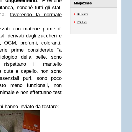
di
oligoelementi
. Previene
Magazines
tanea, nonché tutti gli stati
Bellezza
ica,
favorendo la normale
Per Lei
izzati con materie prime di
tali derivati dagli zuccheri e
 OGM, profumi, coloranti,
terie prime considerate “a
iologico della pelle, sono
, rispettano il mantello
te cute e capello, non sono
essenziali puri, sono poco
to meno funzionali, non
animale e non effettuano test
i hanno inviato da testare: