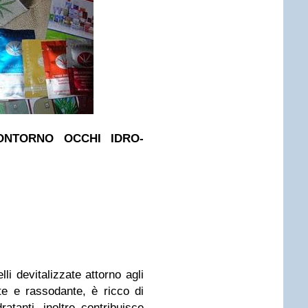
ONTORNO OCCHI IDRO-
li devitalizzate attorno agli
te e rassodante, è ricco di
dratanti, inoltre contribuisce