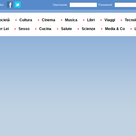
 su
Username
Password
ocietà
Cultura
Cinema
Musica
Libri
Viaggi
Tecnol
er Lei
Sesso
Cucina
Salute
Scienze
Media & Co