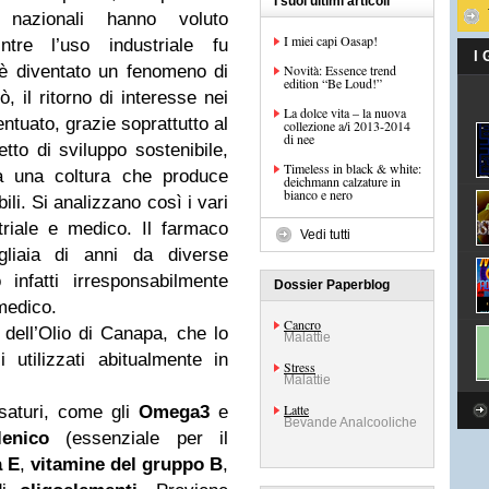
I suoi ultimi articoli
ni nazionali hanno voluto
I miei capi Oasap!
ntre l’uso industriale fu
I
è diventato un fenomeno di
Novità: Essence trend
edition “Be Loud!”
, il ritorno di interesse nei
La dolce vita – la nuova
entuato, grazie soprattutto al
collezione a/i 2013­‐2014
di nee
to di sviluppo sostenibile,
Timeless in black & white:
 una coltura che produce
deichmann calzature in
bianco e nero
ili. Si analizzano così i vari
striale e medico
. Il farmaco
Vedi tutti
igliaia di anni da diverse
 infatti irresponsabilmente
Dossier Paperblog
medico.
Cancro
à dell’Olio di Canapa, che lo
Malattie
i utilizzati abitualmente in
Stress
Malattie
Latte
nsaturi, come gli
Omega3
e
Bevande Analcooliche
enico
(essenziale per il
a E
,
vitamine del gruppo B
,