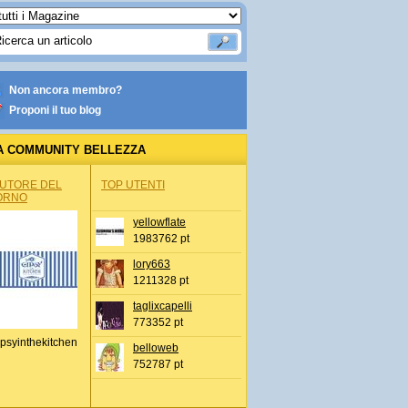
Non ancora membro?
Proponi il tuo blog
A COMMUNITY BELLEZZA
AUTORE DEL
TOP UTENTI
ORNO
yellowflate
1983762 pt
lory663
1211328 pt
taglixcapelli
773352 pt
psyinthekitchen
belloweb
752787 pt