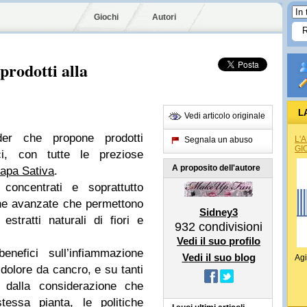
Giochi
Autori
prodotti alla
L
Vedi articolo originale
er che propone prodotti
L'
Segnala un abuso
GI
ci, con tutte le preziose
A proposito dell'autore
napa Sativa
.
concentrati e soprattutto
che avanzate che permettono
Sidney3
estratti naturali di fiori e
932
condivisioni
Vedi il suo profilo
nefici sull’infiammazione
Vedi il suo blog
Agi
l dolore da cancro, e su tanti
 dalla considerazione che
essa pianta, le politiche