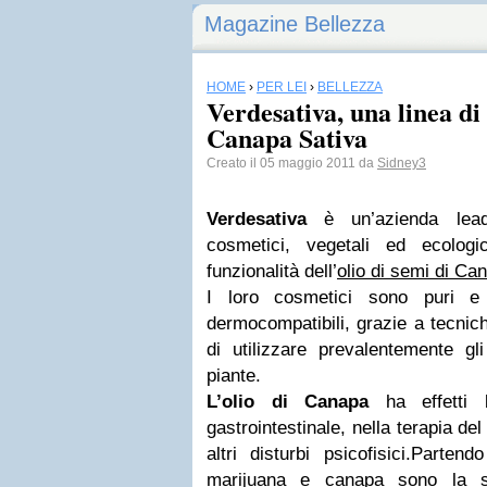
Magazine Bellezza
HOME
›
PER LEI
›
BELLEZZA
Verdesativa, una linea di 
Canapa Sativa
Creato il 05 maggio 2011 da
Sidney3
Verdesativa
è un’azienda lead
cosmetici, vegetali ed ecologi
funzionalità dell’
olio di semi di Ca
I loro cosmetici sono puri e 
dermocompatibili, grazie a tecni
di utilizzare prevalentemente gli 
piante.
L
’
olio di Canapa
ha effetti be
gastrointestinale, nella terapia de
altri disturbi psicofisici.
Partendo
marijuana e canapa sono la st