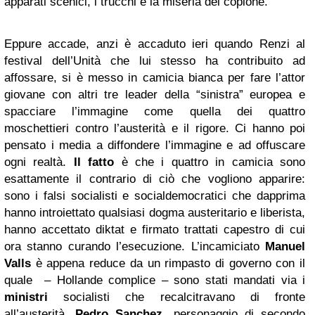
apparati scenici, i trucchi e la miseria del copione.
Eppure accade, anzi è accaduto ieri quando Renzi al
festival dell’Unità che lui stesso ha contribuito ad
affossare, si è messo in camicia bianca per fare l’attor
giovane con altri tre leader della “sinistra” europea e
spacciare l’immagine come quella dei quattro
moschettieri contro l’austerità e il rigore. Ci hanno poi
pensato i media a diffondere l’immagine e ad offuscare
ogni realtà.
Il fatto
è che i quattro in camicia sono
esattamente il contrario di ciò che vogliono apparire:
sono i falsi socialisti e socialdemocratici che dapprima
hanno introiettato qualsiasi dogma austeritario e liberista,
hanno accettato diktat e firmato trattati capestro di cui
ora stanno curando l’esecuzione. L’incamiciato
Manuel
Valls
è appena reduce da un rimpasto di governo con il
quale – Hollande complice – sono stati mandati via i
ministri
socialisti che recalcitravano di fronte
all’austerità.
Pedro Sanchez,
personaggio di secondo