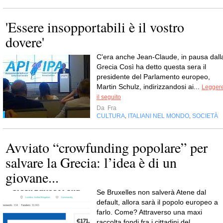
'Essere insopportabili è il vostro
dovere'
C'era anche Jean-Claude, in pausa dall
Grecia Così ha detto questa sera il
presidente del Parlamento europeo,
Martin Schulz, indirizzandosi ai...
Legger
il seguito
Da
Fra
CULTURA
ITALIANI NEL MONDO
SOCIETÀ
,
,
Avviato “crowfunding popolare” per
salvare la Grecia: l’idea è di un
giovane...
Se Bruxelles non salverà Atene dal
default, allora sarà il popolo europeo a
farlo. Come? Attraverso una maxi
raccolta fondi fra i cittadini del