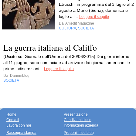
Etruschi, in programma dal 3 luglio al 2
agosto a Murlo (Siena), domenica 5
luglio all...
Leggere il seguito
Da
Amedit Magazine
CULTURA
SOCIETÀ
,
La guerra italiana al Califfo
(Uscito sul Giornale dell'Umbria del 30/06/2015) Dai giorni intorno
all'11 giugno, sono cominciate ad arrivare dai giornali americani le
prime indiscrezioni...
Leggere il seguito
Da
Danemblog
SOCIETÀ
Home
Presentazione
Contatti
Condizioni d'uso
Lavora con noi
Informazioni azienda
Rassegna stampa
Proponi il tuo blog