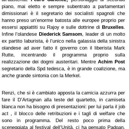
piano, mai eletto e sempre subentrato a parlamentari
dimissionari
è il segretario dei socialisti spagnoli che
hanno preso un’enorme batosta alle europee proprio per
essersi appiattiti su Rajoy e sulle dottrine di
Bruxelles
.
Infine l’olandese
Diederick Samsom
, leader di un molto
ex partito laburista, è l’unico nella galassia della sinistra
olandese ad aver fatto il governo con il liberista Mark
Rutte, incentrando il programma proprio sulla
realizzazione dei dogmi austeritari. Mentre
Achim Post
segretario della Spd tedesca, è in grande coalizione, ma
anche grande sintonia con la Merkel.
Renzi, che si è cambiato apposta la camicia azzurra per
fare il D’Artagnan alla teste del quartetto, in camiseta
blanca non ha bisogno di presentazioni: per lui parla il job
act , il blocco delle retribuzioni e i tagli di welfare che
sono in programma. Del resto poco prima della
sceneggiata al festival dell’Unità, ci ha pensato Padoan,