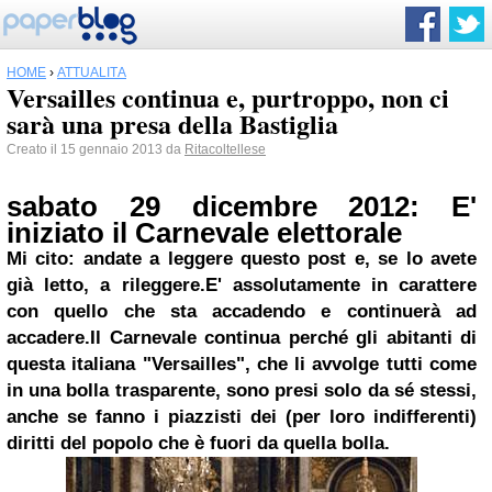
HOME
›
ATTUALITÀ
Versailles continua e, purtroppo, non ci
sarà una presa della Bastiglia
Creato il 15 gennaio 2013 da
Ritacoltellese
sabato 29 dicembre 2012:
E'
iniziato il
Carnevale
elettorale
Mi cito: andate
a leggere questo post e,
se lo avete
già letto,
a
rileggere.
E' assolutamente in carattere
con quello che sta accadendo e continuerà ad
accadere.
Il Carnevale continua perché gli abitanti di
questa italiana "Versailles", che li avvolge tutti come
in una bolla trasparente, sono presi solo da sé stessi,
anche se fanno i piazzisti dei (per loro indifferenti)
diritti del popolo che è fuori da quella bolla.