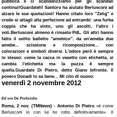
pubblica e ci scandalizziamo per gli scandali
continui!
Guardateli! Santoro ha aiutato Berlusconi ad
alzare le sue quotazioni! Hanno citato loro "Zelig" e
credo si attagli alla perfezione ad entrambi: una furba
coppia che ha vinto, uno gli ascolti, l'altro i
voti.
Berlusconi almeno è rimasto PdL. Gli altri hanno
fatto il solito balletto "amebico": da un'ameba due
amebe... scissione e ricomposizione... con
colorazioni e simboli diversi. L'odore però è sempre
lo stesso: come la cacca in vasetto con etichetta, si
cambia l'etichetta ma la puzza è sempre
quella.
Guardate Di Pietro, detto Giano bifronte. Il
povero Donadi lo sa bene... Mi cito di nuovo:
venerdì 2 novembre 2012
Ed ora De Profundis
Roma, 2 nov. (TMNews) -
Antonio Di Pietro
«è come
Berlusconi io con lui ho rotto definitivamente». Il