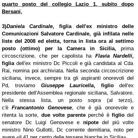
quarto posto del collegio Lazio 1, subito dopo
Bersani,
3)
Daniela Cardinale
, figlia dell'ex ministro delle
Comunicazioni Salvatore Cardinale, già infilata nelle
liste del 2008 ed eletta, torna in lista ora al settimo
posto (ottimo) per la Camera in Sicilia,
prima
circoscrizione, che per capolista ha
Flavia Nardelli
,
figlia
dell'ex ministro Dc Piccoli e già candidata al Cda
Rai, nomina poi archiviata. Nella seconda circoscrizione
siciliana, invece, sempre tra gli aspiranti onorevoli del
Pd, troviamo
Giuseppe Lauricella
,
figlio
dell'ex
presidente dell'Assemblea regionale siciliana, Salvatore.
Nella stessa lista, un posto sopra (al terzo),
c'è
Francantonio Genovese
, che è già onorevole e
ritenta la sorte,
due volte parente
perché è
figlio
del
senatore Dc Luigi Genovese e
nipote
del più volte
ministro Nino Gullotti, Dc corrente demitiana, noto per
avere «il 41 per cento delle tessere bianche in Sicilia».