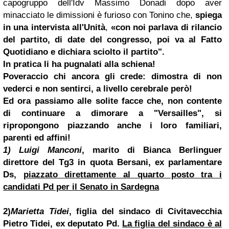
capogruppo dell'Idv Massimo Do
nad
i dopo aver
minacciato le dimissioni è furioso con Tonino che,
spiega
in una intervista all'Unità
,
«con noi parlava di rilancio
del partito, di date del congresso, poi va al Fatto
Quotidiano e dichiara sciolto il partito".
In pratica li ha pugnalati alla schiena!
Poveraccio chi ancora gli crede: dimostra di non
vederci e non sentirci, a livello cerebrale però!
Ed ora passiamo alle solite facce che, non contente
di continuare a dimorare a
"Versailles", si
ripropongono piazzando anche i loro familiari,
parenti ed affini!
1) Luigi Manconi
, marito di
Bianca Berlinguer
direttore del Tg3 in quota Bersani, ex parlamentare
Ds,
piazzato direttamente al quarto posto tra i
candidati Pd per il Senato in Sardegna
2)
Marietta Tidei
, figlia del sindaco di Civitavecchia
Pietro Tidei, ex deputato Pd.
La figlia del sindaco è al