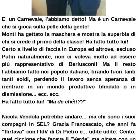
E' un Carnevale, l'abbiamo detto! Ma è un Carnevale
che si gioca sulla pelle della gente!
Monti ha gettato la maschera e mostra la superbia di
chi si crede il primo della classe! Ha fatto tutto lui!
Certo a livello di faccia in Europa ed altrove, escluso
Putin naturalmente, non ci voleva molto ad essere
più rappresentativo di Berlusconi! Ma il resto
l'abbiamo fatto noi popolo italiano, tirando fuori tanti
tanti soldi, perdendo il lavoro senza speranza di
rientrare in un mondo produttivo blindato o in
dismissione... ecc. ecc.
Ha fatto tutto lui!
"Ma de ché!!??"
Nicola Vendola potrebbe andare... ma chi sono i suoi
compagni in SEL? Grazia Francescato, che anni fa
"flirtava" con l'IdV di Di Pietro e... udite udite: Cento,
quel ciccione che faceva il "Verde" ma girava con un