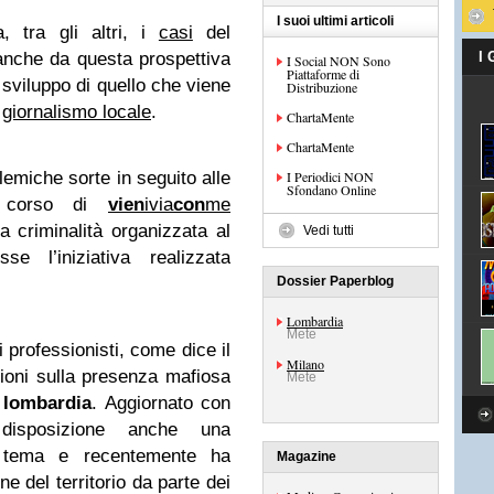
I suoi ultimi articoli
, tra gli altri, i
casi
del
anche da questa prospettiva
I
I Social NON Sono
Piattaforme di
 sviluppo di quello che viene
Distribuzione
i
giornalismo locale
.
ChartaMente
ChartaMente
lemiche sorte in seguito alle
I Periodici NON
Sfondano Online
el corso di
vien
ivia
con
me
lla criminalità organizzata al
Vedi tutti
e l’iniziativa realizzata
Dossier Paperblog
Lombardia
Mete
i professionisti, come dice il
Milano
ioni sulla presenza mafiosa
Mete
n
lombardia
. Aggiornato con
disposizione anche una
l tema e recentemente ha
Magazine
ne del territorio da parte dei