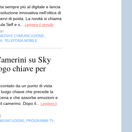
a sempre più al digitale e lancia
oluzione innovativa nell'ottica di
servi di posta. La novità si chiama
la Self e s...
Leggere il seguito
sso
MEDIA E COMUNICAZIONE
,
IA
TELEFONIA MOBILE
,
Camerini su Sky
uogo chiave per
accontato da un punto di vista
l luogo chiave che precede la
cena e che assorbe emozioni e
 il camerino. Dopo il...
Leggere il
t
OMUNICAZIONE
PROGRAMMI TV
,
,