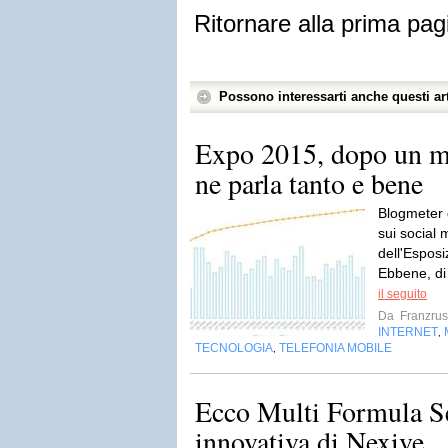
Ritornare alla prima pag
Possono interessarti anche questi art
Expo 2015, dopo un me
ne parla tanto e bene
Blogmeter d
sui social 
dell'Esposi
Ebbene, di
il seguito
Da
Franzru
INTERNET
,
TECNOLOGIA
TELEFONIA MOBILE
,
Ecco Multi Formula Se
innovativa di Nexive