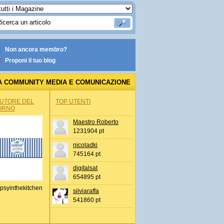
Non ancora membro?
Proponi il tuo blog
A COMMUNITY MEDIA E COMUNICAZIONE
AUTORE DEL
TOP UTENTI
ORNO
Maestro Roberto
1231904 pt
nicoladki
745164 pt
digitalsat
654895 pt
psyinthekitchen
silviaraffa
541860 pt