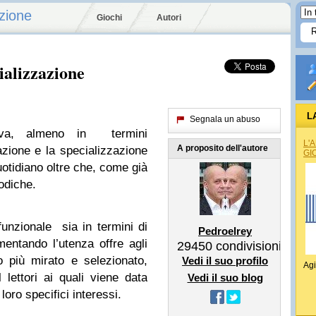
zione
Giochi
Autori
ializzazione
L
Segnala un abuso
tiva, almeno in termini
L'
A proposito dell'autore
zzazione e la specializzazione
GI
uotidiano oltre che, come già
odiche.
funzionale sia in termini di
Pedroelrey
entando l’utenza offre agli
29450
condivisioni
co più mirato e selezionato,
Vedi il suo profilo
Agi
 lettori ai quali viene data
Vedi il suo blog
loro specifici interessi.