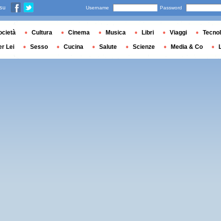
 su
Username
Password
ocietà
Cultura
Cinema
Musica
Libri
Viaggi
Tecnol
er Lei
Sesso
Cucina
Salute
Scienze
Media & Co