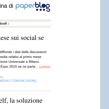
ina di
icoli :
se sui social se
iffonde i dati delle discussioni
media relativi al primo mese
zione Universale a Milano.
 Expo 2015 se ne parla...
Leggere
sso
MEDIA E COMUNICAZIONE
,
lf, la soluzione