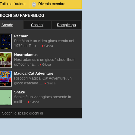
Tutto sull'autore
Diventa membro
 GIOCHI SU PAPERBLOG
Arcade
Casino'
Rompicapo
Pacman
Pac-Man é un video gioco creato nel
1979 da Toru......
Gioca
Nostradamus
Nostradamus è un gioco " shoot them
up" con una......
Gioca
Magical Cat Adventure
Riscopri Magical Cat Adventure, un
gioco d'arcade......
Gioca
Snake
Snake è un videogioco presente in
molti......
Gioca
Scopri lo spazio giochi di