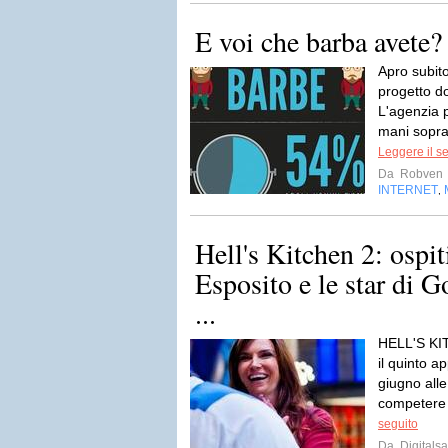
E voi che barba avete?
Apro subit
progetto do
L'agenzia p
mani sopra
Leggere il s
Da
Robven
INTERNET
,
Hell's Kitchen 2: ospi
Esposito e le star di
...
HELL'S KI
il quinto 
giugno alle
competere p
seguito
Da
Digitalsa