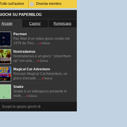
Tutto sull'autore
Diventa membro
 GIOCHI SU PAPERBLOG
Arcade
Casino'
Rompicapo
Pacman
Pac-Man é un video gioco creato nel
1979 da Toru......
Gioca
Nostradamus
Nostradamus è un gioco " shoot them
up" con una......
Gioca
Magical Cat Adventure
Riscopri Magical Cat Adventure, un
gioco d'arcade......
Gioca
Snake
Snake è un videogioco presente in
molti......
Gioca
Scopri lo spazio giochi di