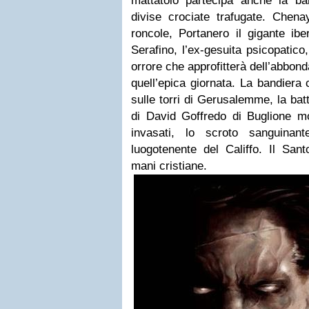
mattatoio partecipa anche la b
divise crociate trafugate. Chen
roncole, Portanero il gigante iber
Serafino, l’ex-gesuita psicopatico,
orrore che approfitterà dell’abbon
quell’epica giornata. La bandiera 
sulle torri di Gerusalemme, la batt
di David Goffredo di Buglione mo
invasati, lo scroto sanguinant
luogotenente del Califfo. Il San
mani cristiane.