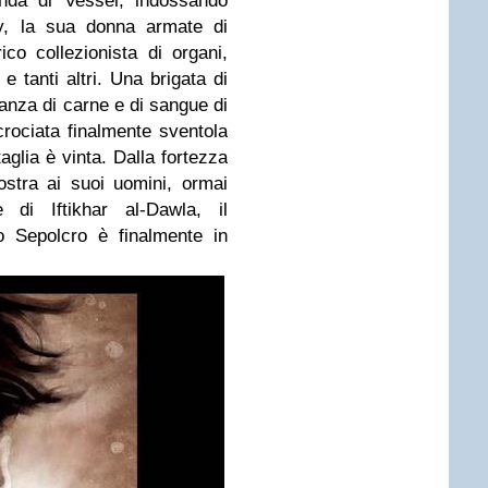
anda di Vessel, indossando
ay, la sua donna armate di
ico collezionista di organi,
 e tanti altri. Una brigata di
danza di carne e di sangue di
crociata finalmente sventola
aglia è vinta. Dalla fortezza
stra ai suoi uomini, ormai
e di Iftikhar al-Dawla, il
to Sepolcro è finalmente in