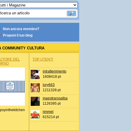
Non ancora membro?
Proponi il tuo blog
A COMMUNITY CULTURA
AUTORE DEL
TOP UTENTI
ORNO
intrattenimento
1608418 pt
lory663
1211328 pt
maestrarosalba
1126395 pt
psyinthekitchen
rimmel
615214 pt