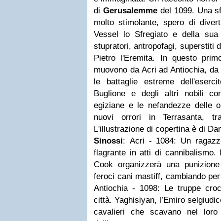
di
Gerusalemme
del 1099. Una sfi
molto stimolante, spero di divert
Vessel lo Sfregiato e della sua 
stupratori, antropofagi, superstiti d
Pietro l'Eremita. In questo primo
muovono da Acri ad Antiochia, da
le battaglie estreme dell'eserci
Buglione e degli altri nobili c
egiziane e le nefandezze delle o
nuovi orrori in Terrasanta, tr
L'illustrazione di copertina è di Da
Sinossi
: Acri - 1084: Un ragazz
flagrante in atti di cannibalismo.
Cook organizzerà una punizione
feroci cani mastiff, cambiando per
Antiochia - 1098: Le truppe croc
città. Yaghisiyan, l’Emiro selgiudi
cavalieri che scavano nel loro