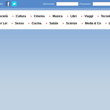
 su
Username
Password
ocietà
Cultura
Cinema
Musica
Libri
Viaggi
Tecnol
er Lei
Sesso
Cucina
Salute
Scienze
Media & Co