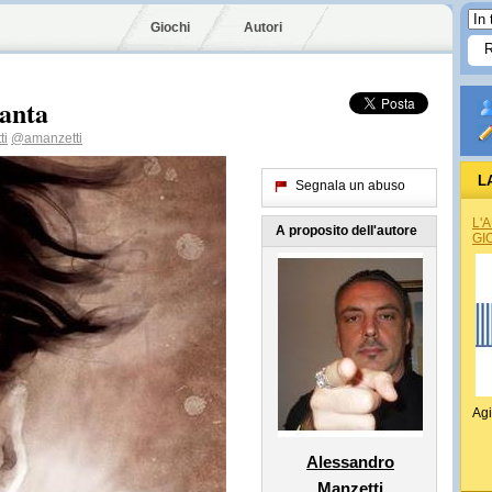
Giochi
Autori
santa
ti
@amanzetti
L
Segnala un abuso
L'
A proposito dell'autore
GI
Agi
Alessandro
Manzetti