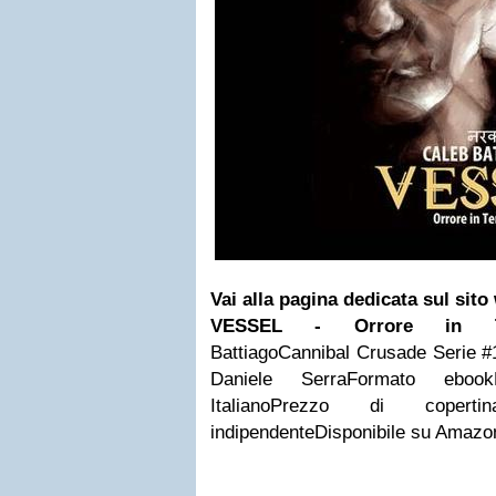
Vai alla pagina dedicata sul sito
VESSEL - Orrore in Te
BattiagoCannibal Crusade Serie #1I
Daniele SerraFormato eboo
ItalianoPrezzo di copert
indipendenteDisponibile su Amaz