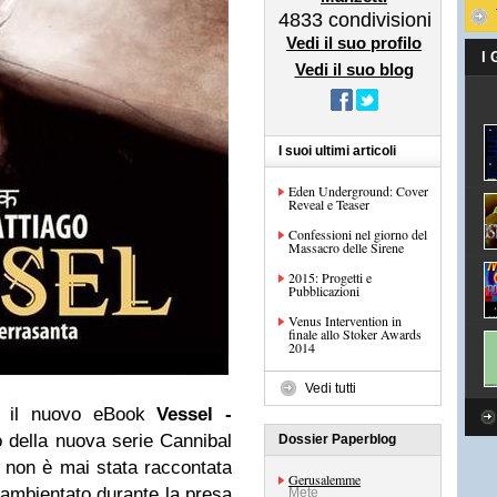
4833
condivisioni
Vedi il suo profilo
I
Vedi il suo blog
I suoi ultimi articoli
Eden Underground: Cover
Reveal e Teaser
Confessioni nel giorno del
Massacro delle Sirene
2015: Progetti e
Pubblicazioni
Venus Intervention in
finale allo Stoker Awards
2014
Vedi tutti
il nuovo eBook
Vessel -
lo della nuova serie Cannibal
Dossier Paperblog
 non è mai stata raccontata
Gerusalemme
ambientato durante la presa
Mete