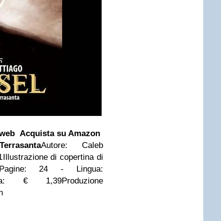
 web
Acquista su Amazon
rrasanta
Autore: Caleb
llustrazione di copertina di
kPagine: 24 - Lingua:
ina: € 1,39Produzione
on