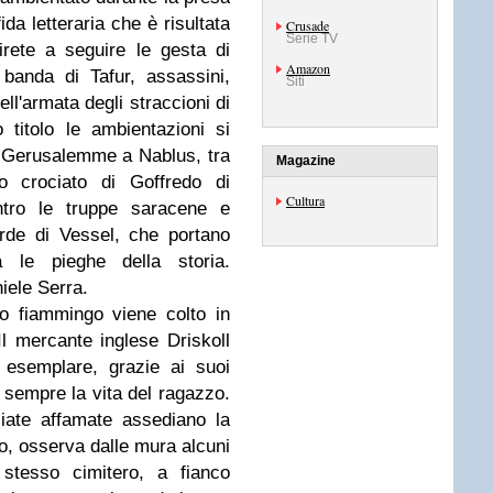
da letteraria che è risultata
Crusade
Serie TV
irete a seguire le gesta di
Amazon
banda di Tafur, assassini,
Siti
ell'armata degli straccioni di
 titolo le ambientazioni si
 Gerusalemme a Nablus, tra
Magazine
to crociato di Goffredo di
Cultura
ontro le truppe saracene e
rde di Vessel, che portano
a le pieghe della storia.
niele Serra.
o fiammingo viene colto in
 Il mercante inglese Driskoll
 esemplare, grazie ai suoi
 sempre la vita del ragazzo.
iate affamate assediano la
co, osserva dalle mura alcuni
 stesso cimitero, a fianco