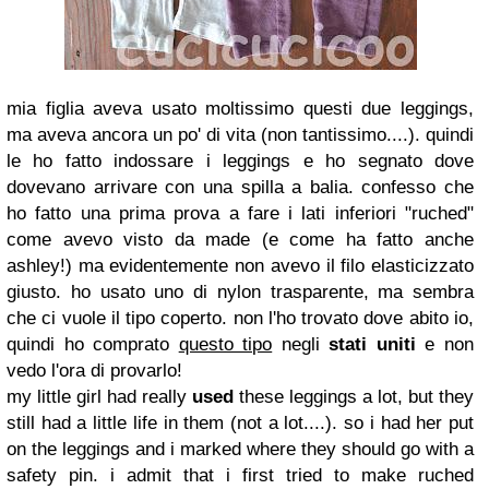
mia figlia aveva usato moltissimo questi due leggings,
ma aveva ancora un po' di vita (non tantissimo....). quindi
le ho fatto indossare i leggings e ho segnato dove
dovevano arrivare con una spilla a balia. confesso che
ho fatto una prima prova a fare i lati inferiori "ruched"
come avevo visto da made (e come ha fatto anche
ashley!) ma evidentemente non avevo il filo elasticizzato
giusto. ho usato uno di nylon trasparente, ma sembra
che ci vuole il tipo coperto. non l'ho trovato dove abito io,
quindi ho comprato
questo tipo
negli
stati uniti
e non
vedo l'ora di provarlo!
my little girl had really
used
these leggings a lot, but they
still had a little life in them (not a lot....). so i had her put
on the leggings and i marked where they should go with a
safety pin. i admit that i first tried to make ruched