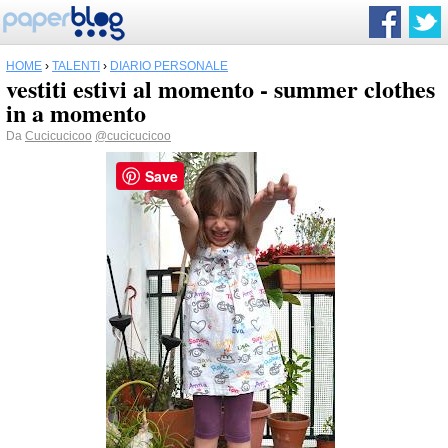
HOME
›
TALENTI
›
DIARIO PERSONALE
vestiti estivi al momento - summer clothes
in a momento
Da
Cucicucicoo
@cucicucicoo
Save