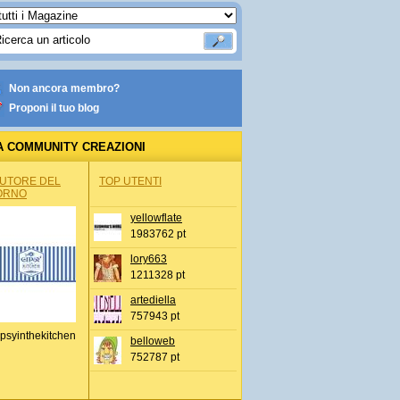
Non ancora membro?
Proponi il tuo blog
A COMMUNITY CREAZIONI
AUTORE DEL
TOP UTENTI
ORNO
yellowflate
1983762 pt
lory663
1211328 pt
artediella
757943 pt
psyinthekitchen
belloweb
752787 pt