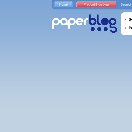
Home
Proponi il tuo blog
Seguici
S
P