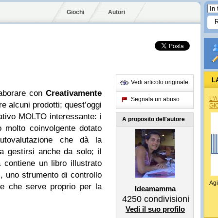
Giochi
Autori
L
Vedi articolo originale
laborare con
Creativamente
L'
Segnala un abuso
re alcuni prodotti; quest’oggi
GI
ativo MOLTO interessante: i
A proposito dell'autore
o molto coinvolgente dotato
autovalutazione che dà la
 a gestirsi anche da solo; il
contiene un libro illustrato
i, uno strumento di controllo
Agi
e che serve proprio per la
Ideamamma
4250
condivisioni
Vedi il suo profilo