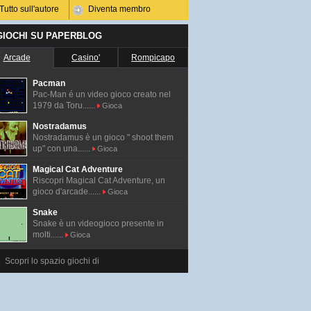
Tutto sull'autore
Diventa membro
 GIOCHI SU PAPERBLOG
Arcade
Casino'
Rompicapo
Pacman
Pac-Man é un video gioco creato nel
1979 da Toru......
Gioca
Nostradamus
Nostradamus è un gioco " shoot them
up" con una......
Gioca
Magical Cat Adventure
Riscopri Magical Cat Adventure, un
gioco d'arcade......
Gioca
Snake
Snake è un videogioco presente in
molti......
Gioca
Scopri lo spazio giochi di