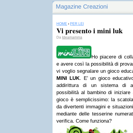
Magazine Creazioni
HOME
›
PER LEI
Vi presento i mini luk
Da
Ideamamma
Ho piacere di col
e avere così la possibilità di prova
vi voglio segnalare un gioco educ
MINI LUK
. E’ un gioco educativ
addirittura di un sistema di 
possibilità al bambino di iniziare
gioco è semplicissimo: la scatola 
da divertenti immagini e situazion
mediante delle tesserine numerat
verifica. Come funziona?