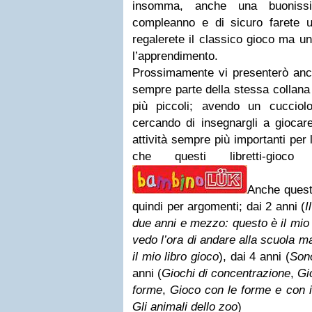
insomma, anche una buoniss
compleanno e di sicuro farete u
regalerete il classico gioco ma un
l’apprendimento.
Prossimamente vi presenterò an
sempre parte della stessa collana
più piccoli; avendo un cucciol
cercando di insegnargli a giocar
attività sempre più importanti per
che questi libretti-gioco
Anche questa
quindi per argomenti; dai 2 anni (
I
due anni e mezzo: questo è il mio 
vedo l’ora di andare alla scuola m
il mio libro gioco
), dai 4 anni (
Sono
anni (
Giochi di concentrazione
,
Gi
forme
,
Gioco con le forme e con i
Gli animali dello zoo
)