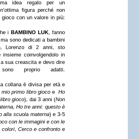
ima idea regalo per un
n’ottima figura perché non
 gioco con un valore in più:
che i
BAMBINO LUK
, fanno
 ma sono dedicati a bambini
o, Lorenzo di 2 anni, sto
e insieme coinvolgendolo in
 la sua creascita e devo dire
 sono proprio adatti.
 collana è divisa per età e
l mio primo libro gioco
e
Ho
libro gioco
), dai 3 anni (
Non
aterna
,
Ho tre anni: questo è
 alla scuola materna
) e 3-5
oco con le immagini e con le
 colori
,
Cerco e confronto
e