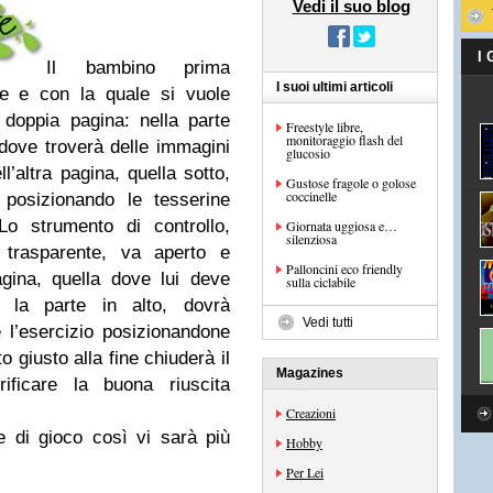
Vedi il suo blog
I
Il bambino prima
I suoi ultimi articoli
re e con la quale si vuole
doppia pagina: nella parte
Freestyle libre,
monitoraggio flash del
 dove troverà delle immagini
glucosio
’altra pagina, quella sotto,
Gustose fragole o golose
coccinelle
 posizionando le tesserine
Lo strumento di controllo,
Giornata uggiosa e…
silenziosa
 trasparente, va aperto e
Palloncini eco friendly
gina, quella dove lui deve
sulla ciclabile
o la parte in alto, dovrà
Vedi tutti
 l’esercizio posizionandone
o giusto alla fine chiuderà il
Magazines
ificare la buona riuscita
Creazioni
 di gioco così vi sarà più
Hobby
Per Lei