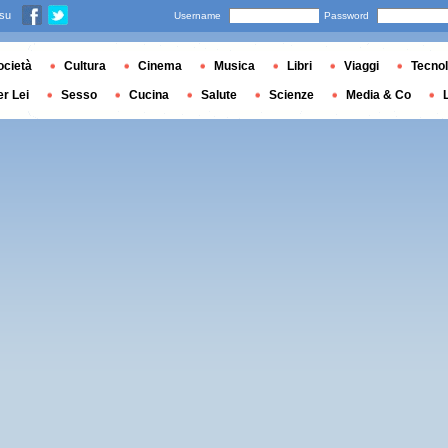
 su
Username
Password
ocietà
Cultura
Cinema
Musica
Libri
Viaggi
Tecnol
er Lei
Sesso
Cucina
Salute
Scienze
Media & Co