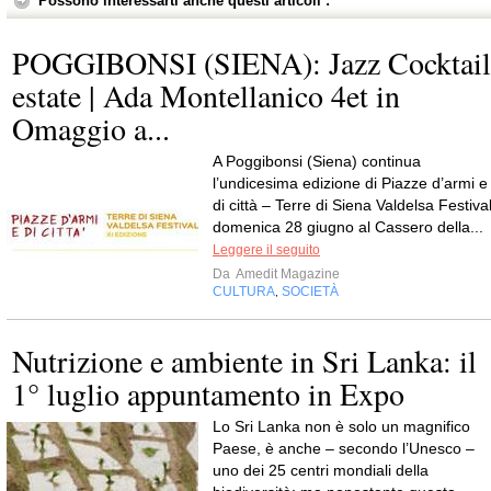
Possono interessarti anche questi articoli :
POGGIBONSI (SIENA): Jazz Cocktail
estate | Ada Montellanico 4et in
Omaggio a...
A Poggibonsi (Siena) continua
l’undicesima edizione di Piazze d’armi e
di città – Terre di Siena Valdelsa Festival
domenica 28 giugno al Cassero della...
Leggere il seguito
Da
Amedit Magazine
CULTURA
SOCIETÀ
,
Nutrizione e ambiente in Sri Lanka: il
1° luglio appuntamento in Expo
Lo Sri Lanka non è solo un magnifico
Paese, è anche – secondo l’Unesco –
uno dei 25 centri mondiali della