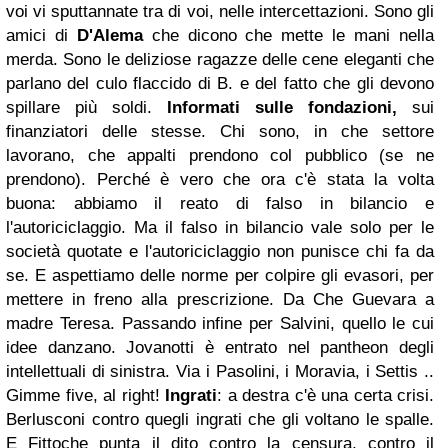
voi vi sputtannate tra di voi, nelle intercettazioni. Sono gli
amici di
D'Alema
che dicono che mette le mani nella
merda.
Sono le deliziose ragazze delle cene eleganti che
parlano del culo flaccido di B. e del fatto che gli devono
spillare più soldi.
Informati sulle fondazioni,
sui
finanziatori delle stesse. Chi sono, in che settore
lavorano, che appalti prendono col pubblico (se ne
prendono).
Perché è vero che ora c'è stata la volta
buona: abbiamo il reato di falso in bilancio e
l'autoriciclaggio.
Ma il falso in bilancio vale solo per le
società quotate e l'autoriciclaggio non punisce chi fa da
se. E aspettiamo delle norme per colpire gli evasori, per
mettere in freno alla prescrizione.
Da Che Guevara a
madre Teresa. Passando infine per Salvini, quello le cui
idee danzano. Jovanotti è entrato nel pantheon degli
intellettuali di sinistra.
Via i Pasolini, i Moravia, i Settis ..
Gimme five, al right!
Ingrati
: a destra c'è una certa crisi.
Berlusconi contro quegli ingrati che gli voltano le spalle.
E
Fitto
che punta il dito contro la censura, contro il