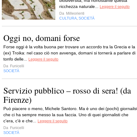
biodiversità; ma nonostante questa
ricchezza naturale...
Leggere il seguito
Da
Milleorienti
CULTURA
SOCIETÀ
,
Oggi no, domani forse
Forse oggi è la volta buona per trovare un accordo tra la Grecia e la
(ex) Troika: nel caso ciò non avvenga, domani si tornerà a parlare di
tonfo delle...
Leggere il seguito
Da
Funicelli
SOCIETÀ
Servizio pubblico – rosso di sera! (da
Firenze)
Può piacere o meno, Michele Santoro. Ma è uno dei (pochi) giornailst
che ci ha sempre messo la sua faccia. Uno di quei giornalisti che
c'era, c'è e che...
Leggere il seguito
Da
Funicelli
SOCIETÀ