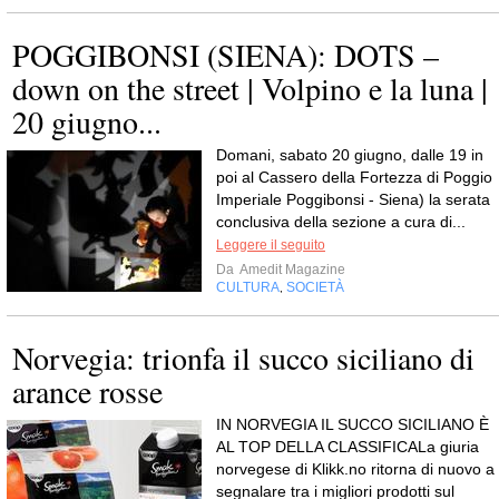
POGGIBONSI (SIENA): DOTS –
down on the street | Volpino e la luna |
20 giugno...
Domani, sabato 20 giugno, dalle 19 in
poi al Cassero della Fortezza di Poggio
Imperiale Poggibonsi - Siena) la serata
conclusiva della sezione a cura di...
Leggere il seguito
Da
Amedit Magazine
CULTURA
SOCIETÀ
,
Norvegia: trionfa il succo siciliano di
arance rosse
IN NORVEGIA IL SUCCO SICILIANO È
AL TOP DELLA CLASSIFICALa giuria
norvegese di Klikk.no ritorna di nuovo a
segnalare tra i migliori prodotti sul