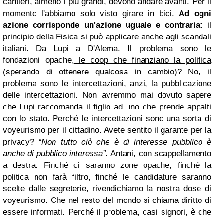
cantieri, almeno i più grandi, devono andare avanti.
Per il
momento l'abbiamo solo visto girare in bici.
Ad ogni
azione corrisponde un'azione uguale e contraria:
il
principio della Fisica si può applicare anche agli scandali
italiani. Da Lupi a D'Alema. Il problema sono le
fondazioni opache,
le coop che finanziano la politica
(sperando di ottenere qualcosa in cambio)? No, il
problema sono le intercettazioni, anzi, la pubblicazione
delle intercettazioni. Non avremmo mai dovuto sapere
che Lupi raccomanda il figlio ad uno che prende appalti
con lo stato.
Perché le intercettazioni sono una sorta di
voyeurismo per il cittadino. Avete sentito il garante per la
privacy?
“Non tutto ciò che è di interesse pubblico è
anche di pubblico interessa”.
Antani, con scappellamento
a destra.
Finché ci saranno zone opache, finché la
politica non farà filtro, finché le candidature saranno
scelte dalle segreterie, rivendichiamo la nostra dose di
voyeurismo. Che nel resto del mondo si chiama diritto di
essere informati.
Perché il problema, casi signori, è che