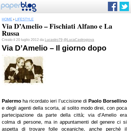
HOME
›
LIFESTYLE
Via D’Amelio – Fischiati Alfano e La
Russa
Creato il 20 luglio 2012 da
Lucastro79
@LucaCastrogiova
Via D’Amelio – Il giorno dopo
Palermo
ha ricordato ieri l’uccisione di
Paolo Borsellino
e degli agenti della scorta, al solito modo direi, con poca
partecipazione da parte della città; via d’Amelio era
colma di persone, ma in appuntamenti del genere ci si
aspetta di trovare folle oceaniche, anche perchè il