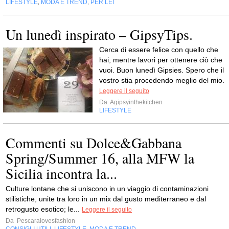
LIFESTYLE
MODA E TREND
PER LEI
,
,
Un lunedì inspirato – GipsyTips.
Cerca di essere felice con quello che
hai, mentre lavori per ottenere ciò che
vuoi. Buon lunedì Gipsies. Spero che il
vostro stia procedendo meglio del mio.
Leggere il seguito
Da
Agipsyinthekitchen
LIFESTYLE
Commenti su Dolce&Gabbana
Spring/Summer 16, alla MFW la
Sicilia incontra la...
Culture lontane che si uniscono in un viaggio di contaminazioni
stilistiche, unite tra loro in un mix dal gusto mediterraneo e dal
retrogusto esotico; le...
Leggere il seguito
Da
Pescaralovesfashion