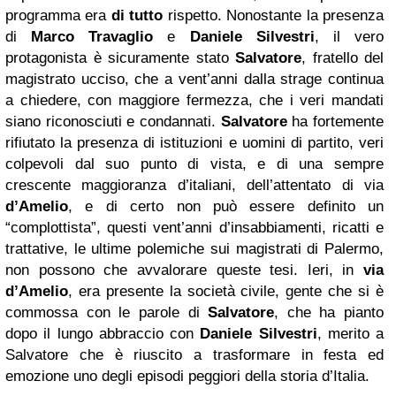
programma era
di tutto
rispetto. Nonostante la presenza
di
Marco Travaglio
e
Daniele Silvestri
, il vero
protagonista è sicuramente stato
Salvatore
, fratello del
magistrato ucciso, che a vent’anni dalla strage continua
a chiedere, con maggiore fermezza, che i veri mandati
siano riconosciuti e condannati.
Salvatore
ha fortemente
rifiutato la presenza di istituzioni e uomini di partito, veri
colpevoli dal suo punto di vista, e di una sempre
crescente maggioranza d’italiani, dell’attentato di via
d’Amelio
, e di certo non può essere definito un
“complottista”, questi vent’anni d’insabbiamenti, ricatti e
trattative, le ultime polemiche sui magistrati di Palermo,
non possono che avvalorare queste tesi. Ieri, in
via
d’Amelio
, era presente la società civile, gente che si è
commossa con le parole di
Salvatore
, che ha pianto
dopo il lungo abbraccio con
Daniele Silvestri
, merito a
Salvatore che è riuscito a trasformare in festa ed
emozione uno degli episodi peggiori della storia d’Italia.