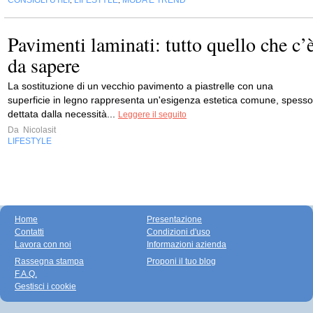
CONSIGLI UTILI
LIFESTYLE
MODA E TREND
,
,
Pavimenti laminati: tutto quello che c’
da sapere
La sostituzione di un vecchio pavimento a piastrelle con una
superficie in legno rappresenta un'esigenza estetica comune, spesso
dettata dalla necessità...
Leggere il seguito
Da
Nicolasit
LIFESTYLE
Home
Presentazione
Contatti
Condizioni d'uso
Lavora con noi
Informazioni azienda
Rassegna stampa
Proponi il tuo blog
F.A.Q.
Gestisci i cookie