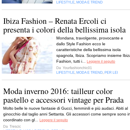
LIFESTYLE
MODA E TREND
,
Ibiza Fashion – Renata Ercoli ci
presenta i colori della bellissima isola
Mondana, travolgente, provocante e
dallo Style Fashion ecco le
caratteristiche della bellissima isola
spagnola, Ibiza. Scopriamo insieme Ibiz
Fashion, tutti i...
Leggere il seguito
Da
Yourfashionchic01
LIFESTYLE
MODA E TREND
PER LEI
,
,
Moda inverno 2016: tailleur color
pastello e accessori vintage per Prada
Molto belle le nuove fantasie di Gucci, femminili e più audaci. Abiti al
ginocchio dal taglio anni Settanta. Gli accessori come sempre sono i
coordinato con gl...
Leggere il seguito
Da
Trescic