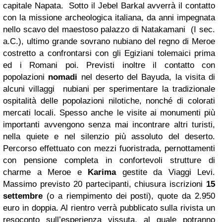
capitale Napata. Sotto il Jebel Barkal avverrà il contatto
con la missione archeologica italiana, da anni impegnata
nello scavo del maestoso palazzo di Natakamani (I sec.
a.C.), ultimo grande sovrano nubiano del regno di Meroe
costretto a confrontarsi con gli Egiziani tolemaici prima
ed i Romani poi. Previsti inoltre il contatto con
popolazioni
nomadi
nel deserto del Bayuda, la visita di
alcuni villaggi nubiani per sperimentare la tradizionale
ospitalità delle popolazioni nilotiche, nonché di colorati
mercati locali. Spesso anche le visite ai monumenti più
importanti avvengono senza mai incontrare altri turisti,
nella quiete e nel silenzio più assoluto del deserto.
Percorso effettuato con mezzi fuoristrada, pernottamenti
con pensione completa in confortevoli strutture di
charme a Meroe e
Karima
gestite da Viaggi Levi.
Massimo previsto 20 partecipanti, chiusura iscrizioni
15
settembre
(o a riempimento dei posti), quote da 2.950
euro in doppia. Al rientro verrà pubblicato sulla rivista un
resoconto sull’esperienza vissuta, al quale potranno