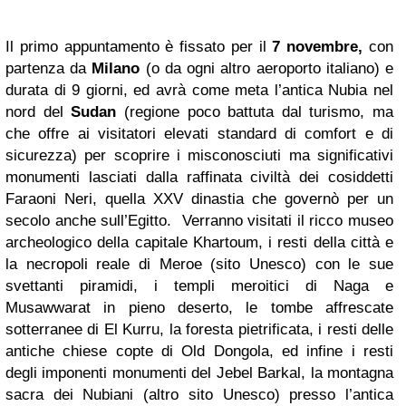
Il primo appuntamento è fissato per il
7 novembre,
con
partenza da
Milano
(o da ogni altro aeroporto italiano) e
durata di 9 giorni, ed avrà come meta l’antica Nubia nel
nord del
Sudan
(regione poco battuta dal turismo, ma
che offre ai visitatori elevati standard di comfort e di
sicurezza) per scoprire i misconosciuti ma significativi
monumenti lasciati dalla raffinata civiltà dei cosiddetti
Faraoni Neri, quella XXV dinastia che governò per un
secolo anche sull’Egitto. Verranno visitati il ricco museo
archeologico della capitale Khartoum, i resti della città e
la necropoli reale di Meroe (sito Unesco) con le sue
svettanti piramidi, i templi meroitici di Naga e
Musawwarat in pieno deserto, le tombe affrescate
sotterranee di El Kurru, la foresta pietrificata, i resti delle
antiche chiese copte di Old Dongola, ed infine i resti
degli imponenti monumenti del Jebel Barkal, la montagna
sacra dei Nubiani (altro sito Unesco) presso l’antica