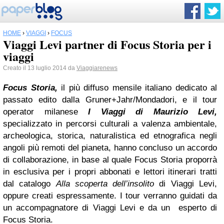
HOME
›
VIAGGI
›
FOCUS
Viaggi Levi partner di Focus Storia per i
viaggi
Creato il 13 luglio 2014 da
Viaggiarenews
Focus
Storia,
il più diffuso mensile italiano dedicato al
passato edito dalla Gruner+Jahr/Mondadori, e il tour
operator milanese
I Viaggi di Maurizio Levi,
specializzato in percorsi culturali a valenza ambientale,
archeologica, storica, naturalistica ed etnografica negli
angoli più remoti del pianeta, hanno concluso un accordo
di collaborazione, in base al quale Focus Storia proporrà
in esclusiva per i propri abbonati e lettori itinerari tratti
dal catalogo
Alla scoperta dell’insolito
di Viaggi Levi,
oppure creati espressamente. I tour verranno guidati da
un accompagnatore di Viaggi Levi e da un esperto di
Focus Storia.