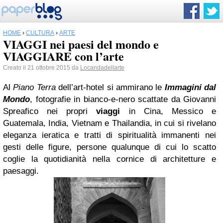
HOME
›
CULTURA
›
ARTE
VIAGGI nei paesi del mondo e
VIAGGIARE con l’arte
Creato il 21 ottobre 2015 da
Locandadellarte
Al
Piano Terra
dell’art-hotel si ammirano le
Immagini dal
Mondo
, fotografie in bianco-e-nero scattate da Giovanni
Spreafico nei propri
viaggi
in Cina, Messico e
Guatemala, India, Vietnam e Thailandia, in cui si rivelano
eleganza ieratica e tratti di spiritualità immanenti nei
gesti delle figure, persone qualunque di cui lo scatto
coglie la quotidianità nella cornice di architetture e
paesaggi.