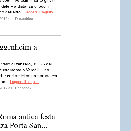
 botti – verosimilmente gli urti
ondale – a distanza di pochi
no dall’altro .
Leggere il seguito
o 2012 da
Dreamblog
uggenheim a
 Vaso di zenzero, 1912 - dal
puntamento a Vercelli. Una
 che cari amici mi preparano con
anno.
Leggere il seguito
o 2012 da
Enricobo2
Roma antica festa
za Porta San...