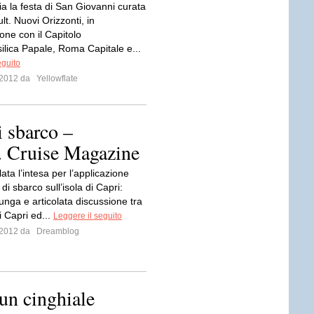
ia la festa di San Giovanni curata
ult. Nuovi Orizzonti, in
one con il Capitolo
silica Papale, Roma Capitale e...
eguito
o 2012 da
Yellowflate
i sbarco –
 Cruise Magazine
lata l’intesa per l’applicazione
 di sbarco sull’isola di Capri:
unga e articolata discussione tra
i Capri ed...
Leggere il seguito
o 2012 da
Dreamblog
un cinghiale