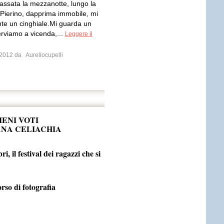
passata la mezzanotte, lungo la
 Pierino, dapprima immobile, mi
onte un cinghiale.Mi guarda un
erviamo a vicenda,...
Leggere il
o 2012 da
Aureliocupelli
IENI VOTI
ANA CELIACHIA
, il festival dei ragazzi che si
orso di fotografia