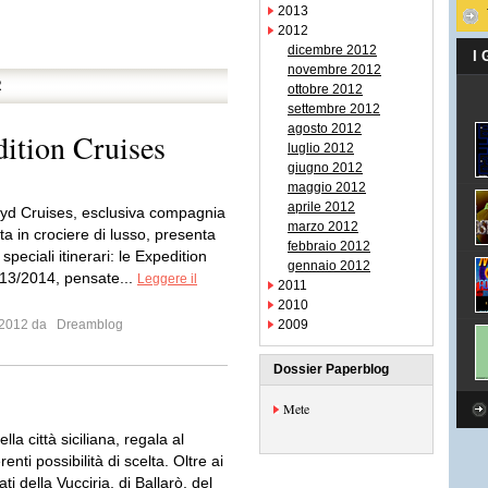
2013
2012
dicembre 2012
I
novembre 2012
R
ottobre 2012
settembre 2012
agosto 2012
ition Cruises
luglio 2012
giugno 2012
maggio 2012
aprile 2012
yd Cruises, esclusiva compagnia
marzo 2012
ta in crociere di lusso, presenta
febbraio 2012
 speciali itinerari: le Expedition
gennaio 2012
13/2014, pensate...
Leggere il
2011
2010
o 2012 da
Dreamblog
2009
Dossier Paperblog
Mete
lla città siciliana, regala al
erenti possibilità di scelta. Oltre ai
ti della Vucciria, di Ballarò, del