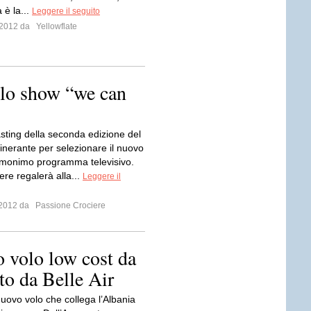
 è la...
Leggere il seguito
o 2012 da
Yellowflate
 lo show “we can
casting della seconda edizione del
inerante per selezionare il nuovo
’omonimo programma televisivo.
re regalerà alla...
Leggere il
o 2012 da
Passione Crociere
 volo low cost da
to da Belle Air
nuovo volo che collega l’Albania