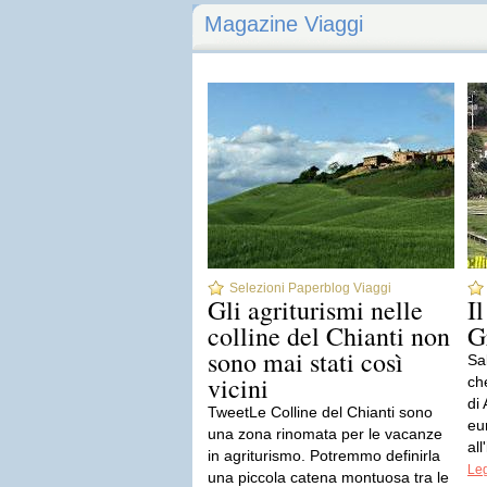
Magazine Viaggi
Selezioni Paperblog Viaggi
Gli agriturismi nelle
I
colline del Chianti non
G
sono mai stati così
Sal
vicini
ch
di
TweetLe Colline del Chianti sono
eu
una zona rinomata per le vacanze
all
in agriturismo. Potremmo definirla
Leg
una piccola catena montuosa tra le