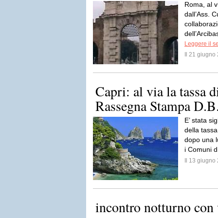
Roma, al v
dall’Ass. C
collaborazi
dell’Arciba
Leggere il s
Il 21 giugn
Capri: al via la tassa d
Rassegna Stampa D.B.
E’ stata sig
della tassa
dopo una l
i Comuni d
Il 13 giugn
incontro notturno con 