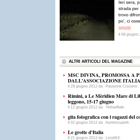
Ieri sera, 
strada per
trovo difr
po', ci oss
seguito
Il 08 giugn
ALTRI ARTICOLI DEL MAGAZINE
MSC DIVINA, PROMOSSA A P
DALL’ASSOCIAZIONE ITALI
Il 28 giugno 2012 da
Passione Crociere
:
Rimini, a Le Mèridien Mare di Libri
leggono, 15-17 giugno
Il 12 giugno 2012 da
Yellowflate
:
gita fotografica con i ragazzi del c
Il 02 giugno 2012 da
Aureliocupelli
:
Le grotte d'Italia
Il 21 giugno 2012 da
Lory663
: