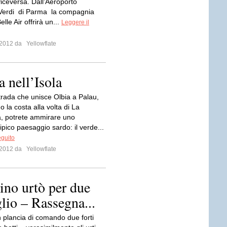
e viceversa. Dall’Aeroporto
Verdi di Parma la compagnia
lle Air offrirà un...
Leggere il
o 2012 da
Yellowflate
 nell’Isola
trada che unisce Olbia a Palau,
 la costa alla volta di La
, potrete ammirare uno
ipico paesaggio sardo: il verde...
eguito
o 2012 da
Yellowflate
tino urtò per due
glio – Rassegna...
n plancia di comando due forti