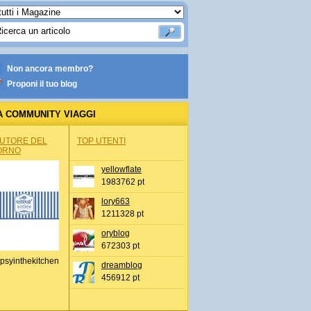
Non ancora membro?
Proponi il tuo blog
A COMMUNITY VIAGGI
AUTORE DEL
TOP UTENTI
ORNO
yellowflate
1983762 pt
lory663
1211328 pt
oryblog
672303 pt
psyinthekitchen
dreamblog
456912 pt