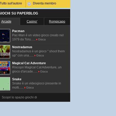
Tutto sull'autore
Diventa membro
 GIOCHI SU PAPERBLOG
Arcade
Casino'
Rompicapo
Pacman
Pac-Man é un video gioco creato nel
1979 da Toru......
Gioca
Nostradamus
Nostradamus è un gioco " shoot them
up" con una......
Gioca
Magical Cat Adventure
Riscopri Magical Cat Adventure, un
gioco d'arcade......
Gioca
Snake
Snake è un videogioco presente in
molti......
Gioca
Scopri lo spazio giochi di