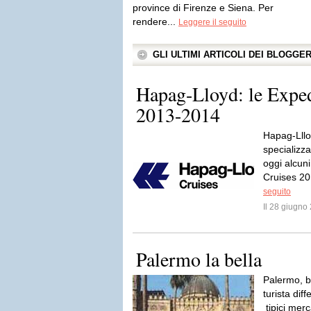
province di Firenze e Siena. Per
rendere...
Leggere il seguito
GLI ULTIMI ARTICOLI DEI BLOGGE
Hapag-Lloyd: le Exped
2013-2014
Hapag-Lllo
specializza
oggi alcuni
Cruises 20
seguito
Il 28 giugn
Palermo la bella
Palermo, be
turista diff
tipici merca