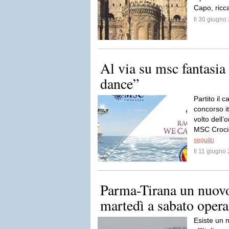
Capo, ricca
Il 30 giugn
Al via su msc fantasia
dance”
Partito il 
concorso it
volto dell
MSC Crocie
seguito
Il 11 giugn
Parma-Tirana un nuovo
martedì a sabato opera
Esiste un 