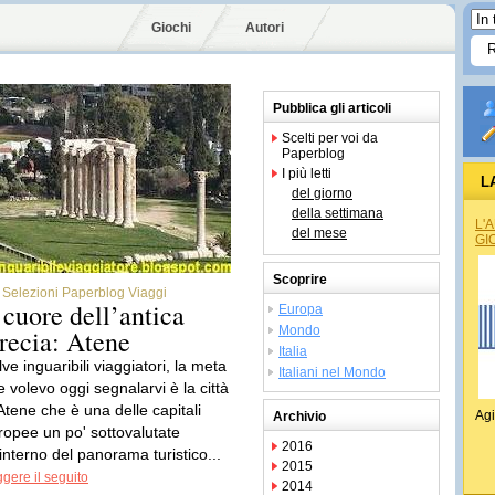
Giochi
Autori
Pubblica gli articoli
Scelti per voi da
Paperblog
I più letti
L
del giorno
della settimana
L'
del mese
GI
Scoprire
Selezioni Paperblog Viaggi
l cuore dell’antica
Europa
Mondo
recia: Atene
Italia
ve inguaribili viaggiatori, la meta
Italiani nel Mondo
e volevo oggi segnalarvi è la città
 Atene che è una delle capitali
Agi
Archivio
ropee un po' sottovalutate
2016
'interno del panorama turistico...
2015
gere il seguito
2014