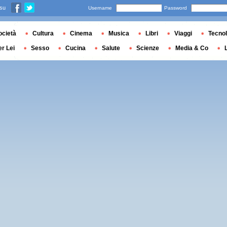
 su
Username
Password
ocietà
Cultura
Cinema
Musica
Libri
Viaggi
Tecnol
er Lei
Sesso
Cucina
Salute
Scienze
Media & Co