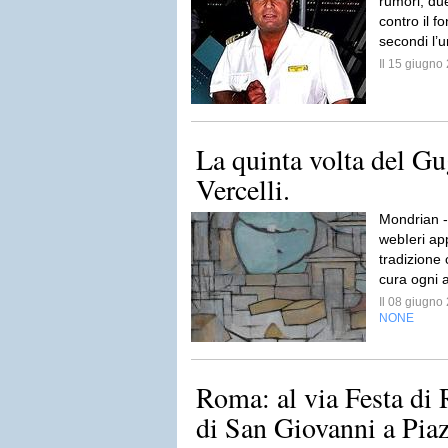
rumori, due
contro il f
secondi l’u
Il 15 giugn
La quinta volta del G
Vercelli.
Mondrian -
webIeri ap
tradizione
cura ogni 
Il 08 giugn
NONE
Roma: al via Festa di 
di San Giovanni a Piaz