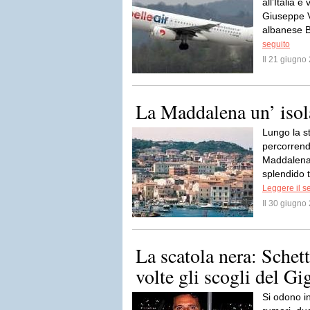
all’Italia 
Giuseppe 
albanese Be
seguito
Il 21 giugn
La Maddalena un’ isola
Lungo la s
percorrendo
Maddalena
splendido t
Leggere il s
Il 30 giugn
La scatola nera: Schet
volte gli scogli del Gi
Si odono i