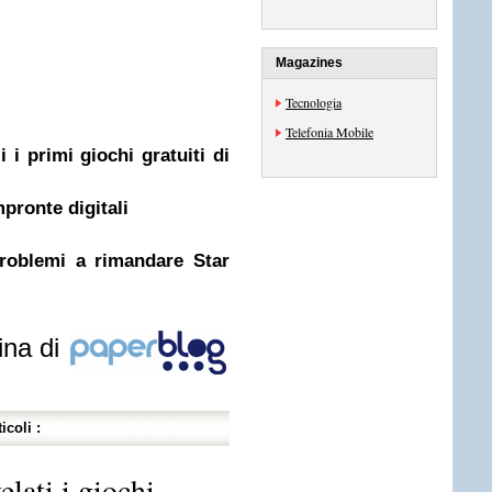
Magazines
Tecnologia
Telefonia Mobile
i primi giochi gratuiti di
pronte digitali
problemi a rimandare Star
ina di
icoli :
lati i giochi