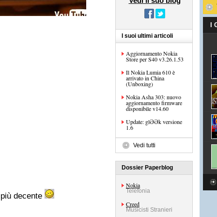
Vedi il suo blog
I
I suoi ultimi articoli
Aggiornamento Nokia
Store per S40 v3.26.1.53
Il Nokia Lumia 610 è
arrivato in China
(Unboxing)
Nokia Asha 303: nuovo
aggiornamento firmware
disponibile v14.60
Update: glƏƏk versione
1.6
Vedi tutti
Dossier Paperblog
Nokia
Telefonia
 più decente
Creed
Musicisti Stranieri