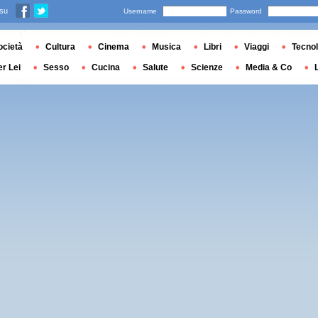
 su
Username
Password
ocietà
Cultura
Cinema
Musica
Libri
Viaggi
Tecnol
er Lei
Sesso
Cucina
Salute
Scienze
Media & Co