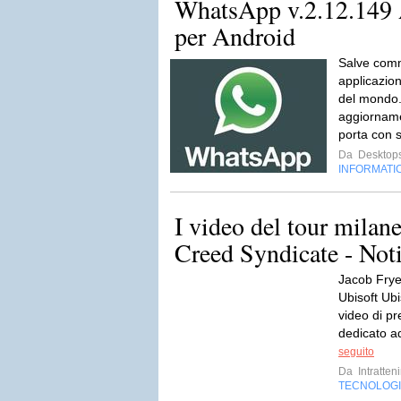
WhatsApp v.2.12.14
per Android
Salve comm
applicazio
del mondo.
aggiorname
porta con s
Da
Desktops
INFORMATI
I video del tour milane
Creed Syndicate - Noti
Jacob Frye 
Ubisoft Ubi
video di pr
dedicato a
seguito
Da
Intratten
TECNOLOG