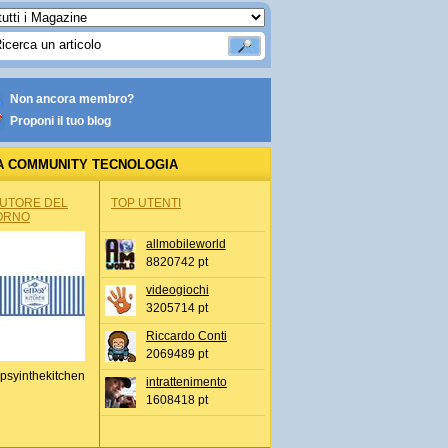
Non ancora membro?
Proponi il tuo blog
A COMMUNITY TECNOLOGIA
AUTORE DEL
TOP UTENTI
ORNO
allmobileworld
8820742 pt
videogiochi
3205714 pt
Riccardo Conti
2069489 pt
psyinthekitchen
intrattenimento
1608418 pt