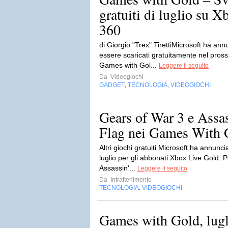
gratuiti di luglio su 
360
di Giorgio "Trex" TirettiMicrosoft ha annun
essere scaricati gratuitamente nel pro
Games with Gol...
Leggere il seguito
Da
Videogiochi
GADGET
TECNOLOGIA
VIDEOGIOCHI
,
,
Gears of War 3 e Assa
Flag nei Games With Go
Altri giochi gratuiti Microsoft ha annunciat
luglio per gli abbonati Xbox Live Gold. 
Assassin'...
Leggere il seguito
Da
Intrattenimento
TECNOLOGIA
VIDEOGIOCHI
,
Games with Gold, lugl