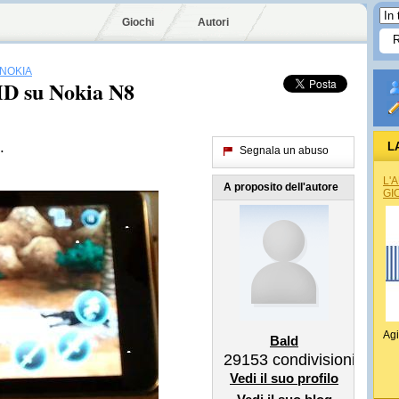
Giochi
Autori
NOKIA
HD su Nokia N8
.
L
Segnala un abuso
L'
A proposito dell'autore
GI
Agi
Bald
29153
condivisioni
Vedi il suo profilo