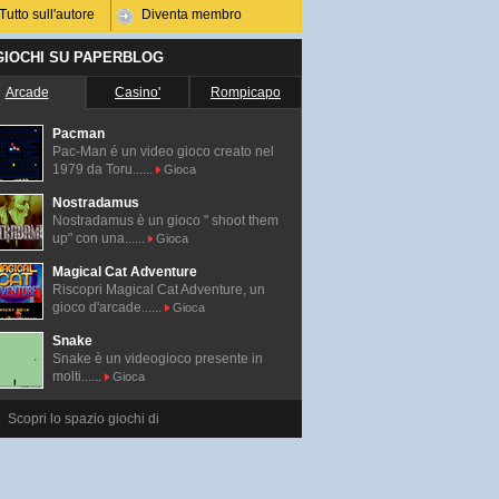
Tutto sull'autore
Diventa membro
 GIOCHI SU PAPERBLOG
Arcade
Casino'
Rompicapo
Pacman
Pac-Man é un video gioco creato nel
1979 da Toru......
Gioca
Nostradamus
Nostradamus è un gioco " shoot them
up" con una......
Gioca
Magical Cat Adventure
Riscopri Magical Cat Adventure, un
gioco d'arcade......
Gioca
Snake
Snake è un videogioco presente in
molti......
Gioca
Scopri lo spazio giochi di