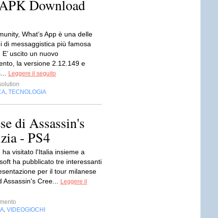
9 APK Download
unity, What’s App è una delle
ni di messaggistica più famosa
 E’ uscito un nuovo
nto, la versione 2.12.149 e
...
Leggere il seguito
olution
CA
TECNOLOGIA
,
se di Assassin's
zia - PS4
ha visitato l'Italia insieme a
soft ha pubblicato tre interessanti
esentazione per il tour milanese
d Assassin's Cree...
Leggere il
imento
IA
VIDEOGIOCHI
,