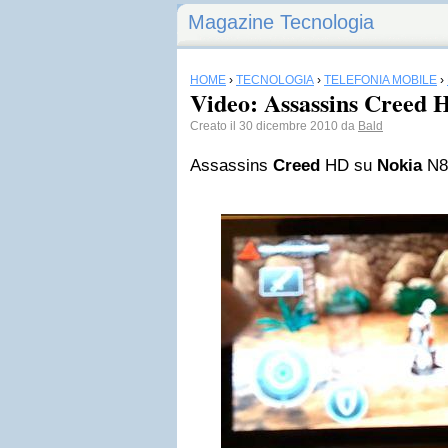
Magazine Tecnologia
HOME
›
TECNOLOGIA
›
TELEFONIA MOBILE
›
Video: Assassins Creed 
Creato il 30 dicembre 2010 da
Bald
Assassins
Creed
HD su
Nokia
N8