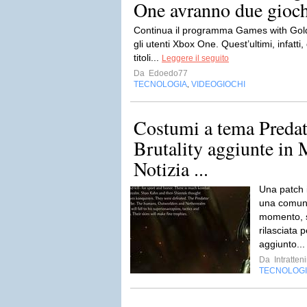
One avranno due gioch
Continua il programma Games with Gold. 
gli utenti Xbox One. Quest’ultimi, infatti
titoli...
Leggere il seguito
Da
Edoedo77
TECNOLOGIA
VIDEOGIOCHI
,
Costumi a tema Predat
Brutality aggiunte in
Notizia ...
Una patch 
una comunic
momento, 
rilasciata
aggiunto..
Da
Intratten
TECNOLOG