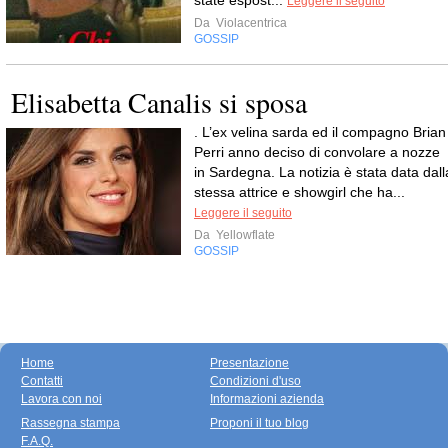
state espost...
Leggere il seguito
Da
Violacentrica
GOSSIP
Elisabetta Canalis si sposa
. L’ex velina sarda ed il compagno Brian
Perri anno deciso di convolare a nozze
in Sardegna. La notizia è stata data dall
stessa attrice e showgirl che ha...
Leggere il seguito
Da
Yellowflate
GOSSIP
Home
Presentazione
Contatti
Condizioni d'uso
Lavora con noi
Informazioni azienda
Rassegna stampa
Proponi il tuo blog
F.A.Q.