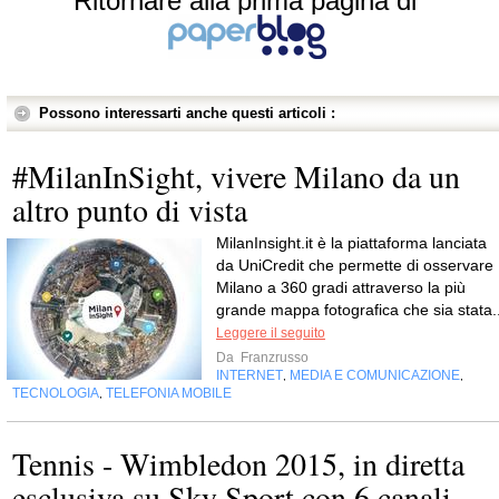
Ritornare alla prima pagina di
Possono interessarti anche questi articoli :
#MilanInSight, vivere Milano da un
altro punto di vista
MilanInsight.it è la piattaforma lanciata
da UniCredit che permette di osservare
Milano a 360 gradi attraverso la più
grande mappa fotografica che sia stata..
Leggere il seguito
Da
Franzrusso
INTERNET
MEDIA E COMUNICAZIONE
,
,
TECNOLOGIA
TELEFONIA MOBILE
,
Tennis - Wimbledon 2015, in diretta
esclusiva su Sky Sport con 6 canali