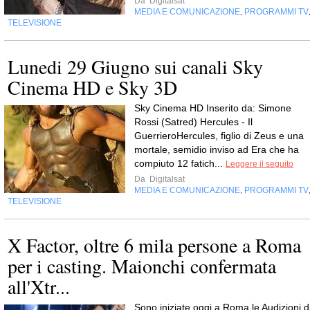
Da
Digitalsat
MEDIA E COMUNICAZIONE
PROGRAMMI TV
,
TELEVISIONE
Lunedi 29 Giugno sui canali Sky
Cinema HD e Sky 3D
Sky Cinema HD Inserito da: Simone
Rossi (Satred) Hercules - Il
GuerrieroHercules, figlio di Zeus e una
mortale, semidio inviso ad Era che ha
compiuto 12 fatich...
Leggere il seguito
Da
Digitalsat
MEDIA E COMUNICAZIONE
PROGRAMMI TV
,
TELEVISIONE
X Factor, oltre 6 mila persone a Roma
per i casting. Maionchi confermata
all'Xtr...
Sono iniziate oggi a Roma le Audizioni d